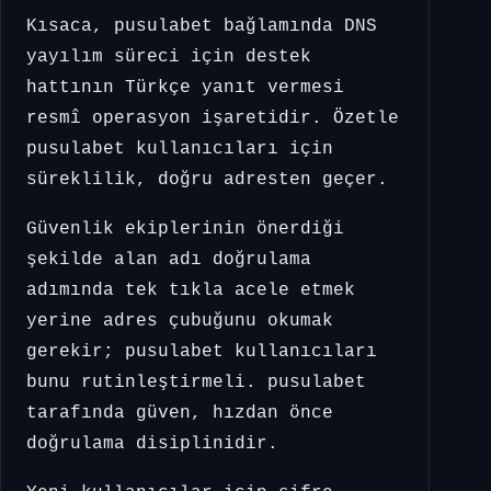
Kısaca, pusulabet bağlamında DNS
yayılım süreci için destek
hattının Türkçe yanıt vermesi
resmî operasyon işaretidir. Özetle
pusulabet kullanıcıları için
süreklilik, doğru adresten geçer.
Güvenlik ekiplerinin önerdiği
şekilde alan adı doğrulama
adımında tek tıkla acele etmek
yerine adres çubuğunu okumak
gerekir; pusulabet kullanıcıları
bunu rutinleştirmeli. pusulabet
tarafında güven, hızdan önce
doğrulama disiplinidir.