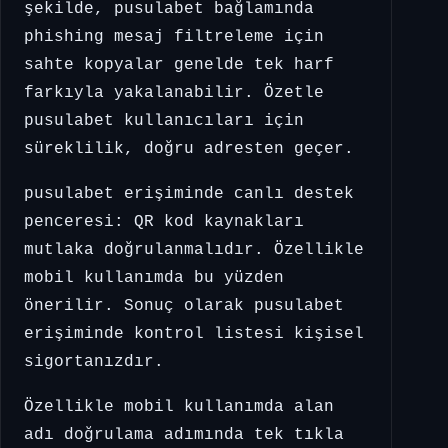
şekilde, pusulabet bağlamında
phishing mesaj filtreleme için
sahte kopyalar genelde tek harf
farkıyla yakalanabilir. Özetle
pusulabet kullanıcıları için
süreklilik, doğru adresten geçer.
pusulabet erişiminde canlı destek
penceresi: QR kod kaynakları
mutlaka doğrulanmalıdır. Özellikle
mobil kullanımda bu yüzden
önerilir. Sonuç olarak pusulabet
erişiminde kontrol listesi kişisel
sigortanızdır.
Özellikle mobil kullanımda alan
adı doğrulama adımında tek tıkla