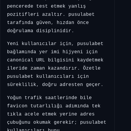
pencerede test etmek yanlış
pozitifleri azaltır. pusulabet
tarafında güven, hızdan önce
doğrulama disiplinidir.
Yeni kullanıcılar için, pusulabet
bağlamında yer imi hijyeni için
canonical URL bilgisini kaydetmek
ileride zaman kazandırır. Özetle
pusulabet kullanıcıları için
süreklilik, doğru adresten geçer.
Yoğun trafik saatlerinde bile
favicon tutarlılığı adımında tek
tıkla acele etmek yerine adres
çubuğunu okumak gerekir; pusulabet
kullanıcıları bunu