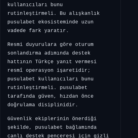
kullanıcıları bunu
rutinleştirmeli. Bu alışkanlık
pusulabet ekosisteminde uzun
vadede fark yaratır.
Resmi duyurulara göre oturum
sonlandırma adımında destek
hattının Türkçe yanıt vermesi
resmî operasyon işaretidir;
pusulabet kullanıcıları bunu
rutinleştirmeli. pusulabet
tarafında güven, hızdan önce
doğrulama disiplinidir.
Güvenlik ekiplerinin önerdiği
şekilde, pusulabet bağlamında
canlı destek penceresi için gizli