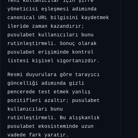
Yeni kullanıcılar için şifre
yöneticisi eşleşmesi adımında
canonical URL bilgisini kaydetmek
ileride zaman kazandırır;
pusulabet kullanıcıları bunu
rutinleştirmeli. Sonuç olarak
pusulabet erişiminde kontrol
listesi kişisel sigortanızdır.
Resmi duyurulara göre tarayıcı
güncelliği adımında gizli
pencerede test etmek yanlış
pozitifleri azaltır; pusulabet
kullanıcıları bunu
rutinleştirmeli. Bu alışkanlık
pusulabet ekosisteminde uzun
vadede fark yaratır.