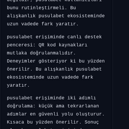
bunu rutinleştirmeli. Bu
alışkanlık pusulabet ekosisteminde
uzun vadede fark yaratır.
pusulabet erişiminde canlı destek
penceresi: QR kod kaynakları
mutlaka doğrulanmalıdır.
Deneyimler gösteriyor ki bu yüzden
önerilir. Bu alışkanlık pusulabet
ekosisteminde uzun vadede fark
yaratır.
pusulabet erişiminde iki adımlı
doğrulama: küçük ama tekrarlanan
adımlar en güvenli yolu oluşturur.
Kısaca bu yüzden önerilir. Sonuç