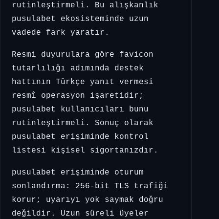
rutinleştirmeli. Bu alışkanlık
pusulabet ekosisteminde uzun
vadede fark yaratır.
Resmi duyurulara göre favicon
tutarlılığı adımında destek
hattının Türkçe yanıt vermesi
resmî operasyon işaretidir;
pusulabet kullanıcıları bunu
rutinleştirmeli. Sonuç olarak
pusulabet erişiminde kontrol
listesi kişisel sigortanızdır.
pusulabet erişiminde oturum
sonlandırma: 256-bit TLS trafiği
korur; uyarıyı yok saymak doğru
değildir. Uzun süreli üyeler