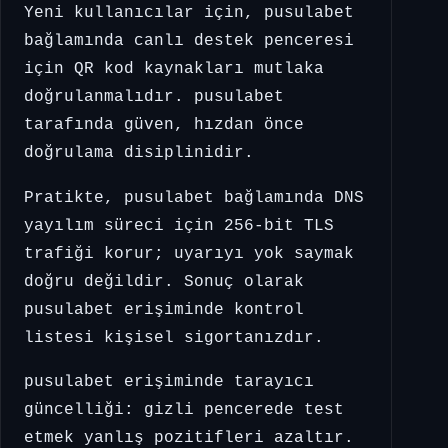
Yeni kullanıcılar için, pusulabet
bağlamında canlı destek penceresi
için QR kod kaynakları mutlaka
doğrulanmalıdır. pusulabet
tarafında güven, hızdan önce
doğrulama disiplinidir.
Pratikte, pusulabet bağlamında DNS
yayılım süreci için 256-bit TLS
trafiği korur; uyarıyı yok saymak
doğru değildir. Sonuç olarak
pusulabet erişiminde kontrol
listesi kişisel sigortanızdır.
pusulabet erişiminde tarayıcı
güncelliği: gizli pencerede test
etmek yanlış pozitifleri azaltır.