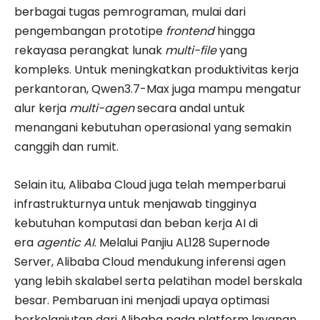
berbagai tugas pemrograman, mulai dari
pengembangan prototipe
frontend
hingga
rekayasa perangkat lunak
multi-file
yang
kompleks. Untuk meningkatkan produktivitas kerja
perkantoran, Qwen3.7-Max juga mampu mengatur
alur kerja
multi-agen
secara andal untuk
menangani kebutuhan operasional yang semakin
canggih dan rumit.
Selain itu, Alibaba Cloud juga telah memperbarui
infrastrukturnya untuk menjawab tingginya
kebutuhan komputasi dan beban kerja AI di
era
agentic AI
. Melalui Panjiu AL128 Supernode
Server, Alibaba Cloud mendukung inferensi agen
yang lebih skalabel serta pelatihan model berskala
besar. Pembaruan ini menjadi upaya optimasi
berkelanjutan dari Alibaba pada platform layanan