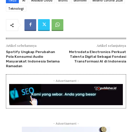
TAGS
AI
Alibaba Cloud
Bisnis
Ekonomi
Milano Cortina 2026
Teknologi
Artikel sebelumnya
Artikel selanjutnya
Spotify Ungkap Perubahan
Metrodata Electronics Perkuat
Pola Konsumsi Audio
Talenta Digital Sebagai Fondasi
Masyarakat Indonesia Selama
Transformasi AI di Indonesia
Ramadan
- Advertisement -
- Advertisement -