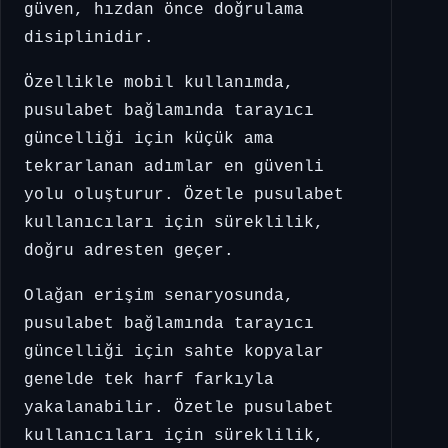
güven, hızdan önce doğrulama
disiplinidir.
Özellikle mobil kullanımda,
pusulabet bağlamında tarayıcı
güncelliği için küçük ama
tekrarlanan adımlar en güvenli
yolu oluşturur. Özetle pusulabet
kullanıcıları için süreklilik,
doğru adresten geçer.
Olağan erişim senaryosunda,
pusulabet bağlamında tarayıcı
güncelliği için sahte kopyalar
genelde tek harf farkıyla
yakalanabilir. Özetle pusulabet
kullanıcıları için süreklilik,