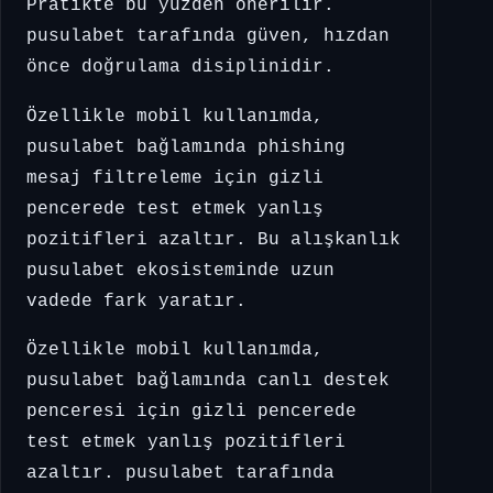
Pratikte bu yüzden önerilir.
pusulabet tarafında güven, hızdan
önce doğrulama disiplinidir.
Özellikle mobil kullanımda,
pusulabet bağlamında phishing
mesaj filtreleme için gizli
pencerede test etmek yanlış
pozitifleri azaltır. Bu alışkanlık
pusulabet ekosisteminde uzun
vadede fark yaratır.
Özellikle mobil kullanımda,
pusulabet bağlamında canlı destek
penceresi için gizli pencerede
test etmek yanlış pozitifleri
azaltır. pusulabet tarafında