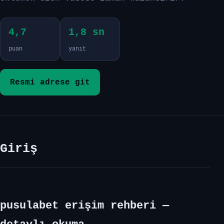
4,7
1,8 sn
puan
yanıt
Resmi adrese git
Giriş
pusulabet erişim rehberi —