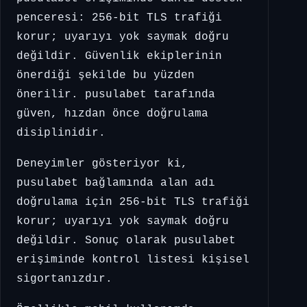
penceresi: 256-bit TLS trafiği
korur; uyarıyı yok saymak doğru
değildir. Güvenlik ekiplerinin
önerdiği şekilde bu yüzden
önerilir. pusulabet tarafında
güven, hızdan önce doğrulama
disiplinidir.
Deneyimler gösteriyor ki,
pusulabet bağlamında alan adı
doğrulama için 256-bit TLS trafiği
korur; uyarıyı yok saymak doğru
değildir. Sonuç olarak pusulabet
erişiminde kontrol listesi kişisel
sigortanızdır.