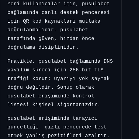
Yeni kullanıcılar için, pusulabet
bağlamında canlı destek penceresi
için QR kod kaynakları mutlaka
doğrulanmalıdır. pusulabet
tarafında güven, hızdan önce
doğrulama disiplinidir.
Pratikte, pusulabet bağlamında DNS
yayılım süreci için 256-bit TLS
trafiği korur; uyarıyı yok saymak
doğru değildir. Sonuç olarak
pusulabet erişiminde kontrol
listesi kişisel sigortanızdır.
pusulabet erişiminde tarayıcı
güncelliği: gizli pencerede test
etmek yanlış pozitifleri azaltır.