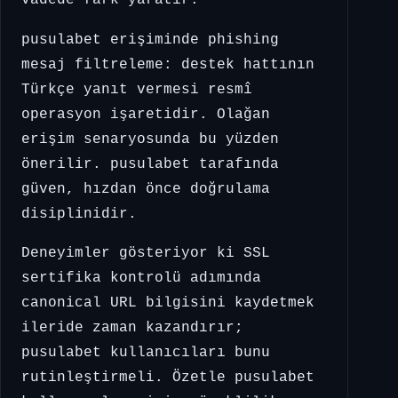
pusulabet erişiminde phishing
mesaj filtreleme: destek hattının
Türkçe yanıt vermesi resmî
operasyon işaretidir. Olağan
erişim senaryosunda bu yüzden
önerilir. pusulabet tarafında
güven, hızdan önce doğrulama
disiplinidir.
Deneyimler gösteriyor ki SSL
sertifika kontrolü adımında
canonical URL bilgisini kaydetmek
ileride zaman kazandırır;
pusulabet kullanıcıları bunu
rutinleştirmeli. Özetle pusulabet