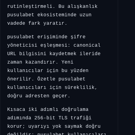
rutinleştirmeli. Bu alışkanlık
pusulabet ekosisteminde uzun
vadede fark yaratır.
pusulabet erişiminde şifre
yöneticisi eşleşmesi: canonical
URL bilgisini kaydetmek ileride
zaman kazandırır. Yeni
kullanıcılar için bu yüzden
önerilir. Özetle pusulabet
kullanıcıları için süreklilik,
doğru adresten geçer.
Kısaca iki adımlı doğrulama
adımında 256-bit TLS trafiği
korur; uyarıyı yok saymak doğru
değildir; pusulabet kullanıcıları