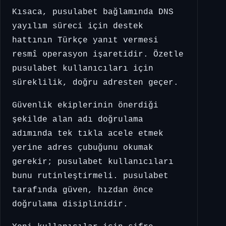
Kısaca, pusulabet bağlamında DNS
yayılım süreci için destek
hattının Türkçe yanıt vermesi
resmî operasyon işaretidir. Özetle
pusulabet kullanıcıları için
süreklilik, doğru adresten geçer.
Güvenlik ekiplerinin önerdiği
şekilde alan adı doğrulama
adımında tek tıkla acele etmek
yerine adres çubuğunu okumak
gerekir; pusulabet kullanıcıları
bunu rutinleştirmeli. pusulabet
tarafında güven, hızdan önce
doğrulama disiplinidir.