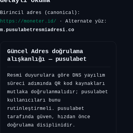
detaylı okuma
Birincil adres (canonical):
https://moneter.id/
· Alternate yüz:
m.pusulabetresmiadresi.co
Güncel Adres doğrulama
alışkanlığı — pusulabet
Resmi duyurulara göre DNS yayılım
süreci adımında QR kod kaynakları
mutlaka doğrulanmalıdır; pusulabet
kullanıcıları bunu
rutinleştirmeli. pusulabet
tarafında güven, hızdan önce
doğrulama disiplinidir.