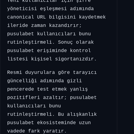
Yeni kullanıcılar için şifre
yöneticisi eşleşmesi adımında
canonical URL bilgisini kaydetmek
ileride zaman kazandırır;
pusulabet kullanıcıları bunu
rutinleştirmeli. Sonuç olarak
pusulabet erişiminde kontrol
listesi kişisel sigortanızdır.
Resmi duyurulara göre tarayıcı
güncelliği adımında gizli
pencerede test etmek yanlış
pozitifleri azaltır; pusulabet
kullanıcıları bunu
rutinleştirmeli. Bu alışkanlık
pusulabet ekosisteminde uzun
vadede fark yaratır.