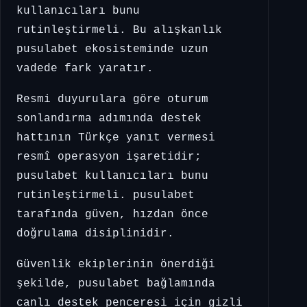
kullanıcıları bunu
rutinleştirmeli. Bu alışkanlık
pusulabet ekosisteminde uzun
vadede fark yaratır.
Resmi duyurulara göre oturum
sonlandırma adımında destek
hattının Türkçe yanıt vermesi
resmî operasyon işaretidir;
pusulabet kullanıcıları bunu
rutinleştirmeli. pusulabet
tarafında güven, hızdan önce
doğrulama disiplinidir.
Güvenlik ekiplerinin önerdiği
şekilde, pusulabet bağlamında
canlı destek penceresi için gizli