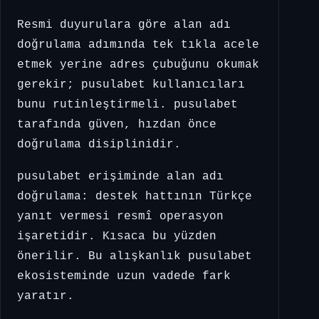
Resmi duyurulara göre alan adı
doğrulama adımında tek tıkla acele
etmek yerine adres çubuğunu okumak
gerekir; pusulabet kullanıcıları
bunu rutinleştirmeli. pusulabet
tarafında güven, hızdan önce
doğrulama disiplinidir.
pusulabet erişiminde alan adı
doğrulama: destek hattının Türkçe
yanıt vermesi resmî operasyon
işaretidir. Kısaca bu yüzden
önerilir. Bu alışkanlık pusulabet
ekosisteminde uzun vadede fark
yaratır.