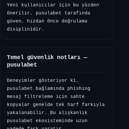
Yeni kullanıcılar için bu yüzden
önerilir. pusulabet tarafında
güven, hızdan önce doğrulama
disiplinidir.
Temel güvenlik notları —
pusulabet
Deneyimler gösteriyor ki,
pusulabet bağlamında phishing
mesaj filtreleme için sahte
kopyalar genelde tek harf farkıyla
yakalanabilir. Bu alışkanlık
pusulabet ekosisteminde uzun
vadede fark yaratır.