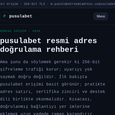
l erişim · 256-bit TLS · m.pusulabetresmiadresi.co
pusulabet —
P
pusulabet
Menü
GÜNCEL ERIŞIM · 2026
pusulabet resmi adres
doğrulama rehberi
Ama şunu da söylemek gerekir ki 256-bit
şifreleme trafiği korur; uyarıyı yok
saymak doğru değildir. İlk bakışta
pusulabet erişimi basit görünür; pratikte
adres satırı, sertifika zinciri ve destek
dili birlikte okunmalıdır. Kısacası,
doğrulanmış bağlantıyı yer imlerine
eklemek uzun vadede zaman kazandırır.