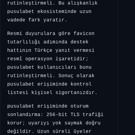
rutinleştirmeli. Bu alışkanlık
pusulabet ekosisteminde uzun
vadede fark yaratır.
Resmi duyurulara göre favicon
tutarlılığı adımında destek
hattının Türkçe yanıt vermesi
resmî operasyon işaretidir;
pusulabet kullanıcıları bunu
rutinleştirmeli. Sonuç olarak
pusulabet erişiminde kontrol
listesi kişisel sigortanızdır.
pusulabet erişiminde oturum
sonlandırma: 256-bit TLS trafiği
korur; uyarıyı yok saymak doğru
değildir. Uzun süreli üyeler