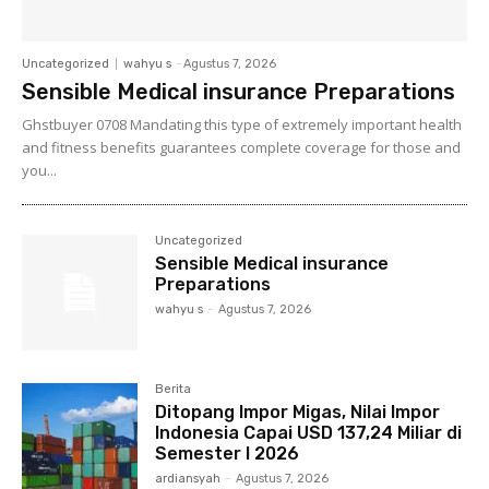
Uncategorized
wahyu s
-
Agustus 7, 2026
Sensible Medical insurance Preparations
Ghstbuyer 0708 Mandating this type of extremely important health
and fitness benefits guarantees complete coverage for those and
you...
Uncategorized
Sensible Medical insurance
Preparations
wahyu s
-
Agustus 7, 2026
Berita
Ditopang Impor Migas, Nilai Impor
Indonesia Capai USD 137,24 Miliar di
Semester I 2026
ardiansyah
-
Agustus 7, 2026