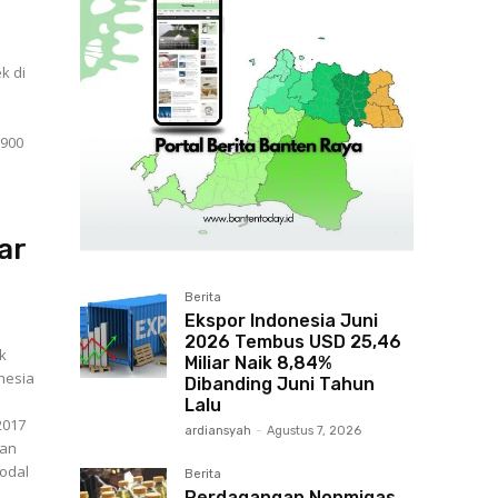
k di
ar
Berita
Ekspor Indonesia Juni
2026 Tembus USD 25,46
nk
Miliar Naik 8,84%
nesia
Dibanding Juni Tahun
Lalu
2017
ardiansyah
-
Agustus 7, 2026
modal
Berita
Perdagangan Nonmigas