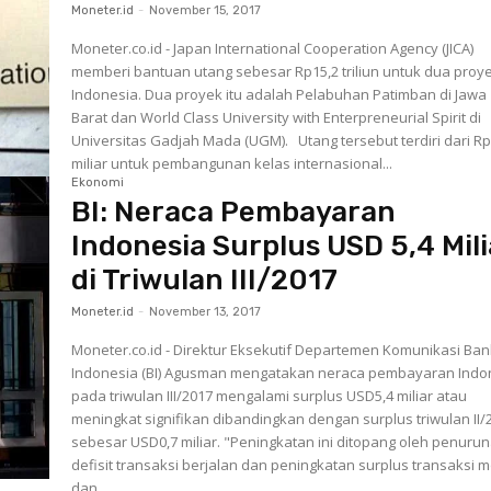
Moneter.id
-
November 15, 2017
Moneter.co.id - Japan International Cooperation Agency (JICA)
memberi bantuan utang sebesar Rp15,2 triliun untuk dua proye
Indonesia. Dua proyek itu adalah Pelabuhan Patimban di Jawa
Barat dan World Class University with Enterpreneurial Spirit di
Universitas Gadjah Mada (UGM). Utang tersebut terdiri dari Rp900
miliar untuk pembangunan kelas internasional...
Ekonomi
BI: Neraca Pembayaran
Indonesia Surplus USD 5,4 Mili
di Triwulan III/2017
Moneter.id
-
November 13, 2017
Moneter.co.id - Direktur Eksekutif Departemen Komunikasi Ba
Indonesia (BI) Agusman mengatakan neraca pembayaran Indo
pada triwulan III/2017 mengalami surplus USD5,4 miliar atau
meningkat signifikan dibandingkan dengan surplus triwulan II/
sebesar USD0,7 miliar. "Peningkatan ini ditopang oleh penurunan
defisit transaksi berjalan dan peningkatan surplus transaksi 
dan...