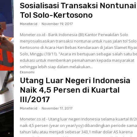
Sosialisasi Transaksi Nontunai
Tol Solo-Kertosono
Moneter.id
-
November 19, 2017
Moneter.co.id - Bank Indonesia (BI) Kantor Perwakilan Solo
menyosialisasikan transaksi nontunai untuk ruas jalan tol Solo
Kertosono di Acara Hari Bebas Kendaraan di Jalan Slamet Riyad
Solo, Minggu (19/11). "Acara ini bertujuan sebagai salah satu bentuk
edukasi untuk memberikan pemahaman kepada masyarakat
sehingga lebih siap dalam melakukan...
Ekonomi
Utang Luar Negeri Indonesia
Naik 4,5 Persen di Kuartal
III/2017
Moneter.id
-
November 17, 2017
Moneter.co.id - Utang luar negeri Indonesia selama kuartal III/
naik 4,5 persen (year on year/yoy) dibandingkan periode sam
tahun lalu atau menjadi sebesar 343,1 miliar dolar AS karena