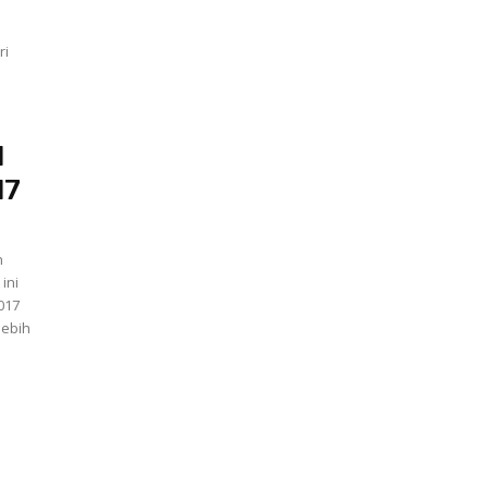
ri
I
17
n
ini
017
lebih