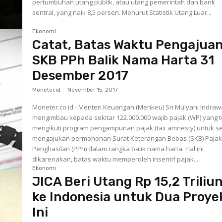
pertumbuhan utang publik, atau utang pemerintah dan bank
sentral, yang naik 8,5 persen. Menurut Statistik Utang Luar...
Ekonomi
Catat, Batas Waktu Pengajua
SKB PPh Balik Nama Harta 31
Desember 2017
Moneter.id
-
November 15, 2017
Moneter.co.id - Menteri Keuangan (Menkeu) Sri Mulyani Indraw
mengimbau kepada sekitar 122.000.000 wajib pajak (WP) yang t
mengikuti program pengampunan pajak (tax amnesty) untuk s
mengajukan permohonan Surat Keterangan Bebas (SKB) Paja
Penghasilan (PPh) dalam rangka balik nama harta. Hal ini
dikarenakan, batas waktu memperoleh insentif pajak...
Ekonomi
JICA Beri Utang Rp 15,2 Triliu
ke Indonesia untuk Dua Proye
Ini