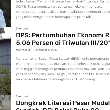
terlalu besar. “Pemerintah untuk berhati-hati,” ucapnya, Kamis
(09/11). Faisal mengatakan, guncangan ekonomi yang akan
melanda Indonesia itu akibat dari kesalahan pemerintah sendi
yang telah mengeluarkan beberapa kebijakan tak...
Ekonomi
BPS: Pertumbuhan Ekonomi R
5,06 Persen di Triwulan III/20
Moneter.id
-
November 6, 2017
Moneter.co.id - Badan Pusat Statistik (BPS) merilis pertumbuha
ekonomi Indonesia pada triwulan III 2017 sebesar 5,06%. Angka 
lebih tinggi dibandingkan pertumbuhan pada triwulan I dan II/2
yang sebesar 5,01%. Meski begitu, pertumbuhan PDB tersebut 
baik secara tahunan dibanding triwulan III/2016 yang...
Ekonomi
Dongkrak Literasi Pasar Modal