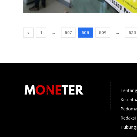
...
...
1
507
508
509
533
Tentang
Ketentu
Pedoman
Redaksi
Hubungi