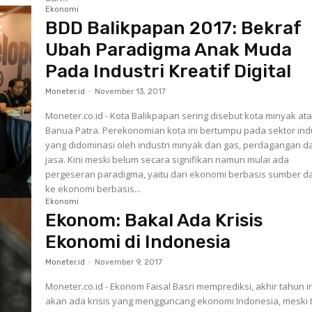
Ekonomi
BDD Balikpapan 2017: Bekraf
Ubah Paradigma Anak Muda
Pada Industri Kreatif Digital
Moneter.id
-
November 13, 2017
Moneter.co.id - Kota Balikpapan sering disebut kota minyak at
Banua Patra. Perekonomian kota ini bertumpu pada sektor indu
yang didominasi oleh industri minyak dan gas, perdagangan d
jasa. Kini meski belum secara signifikan namun mulai ada
pergeseran paradigma, yaitu dari ekonomi berbasis sumber d
ke ekonomi berbasis...
Ekonomi
Ekonom: Bakal Ada Krisis
Ekonomi di Indonesia
Moneter.id
-
November 9, 2017
Moneter.co.id - Ekonom Faisal Basri memprediksi, akhir tahun i
akan ada krisis yang mengguncang ekonomi Indonesia, meski 