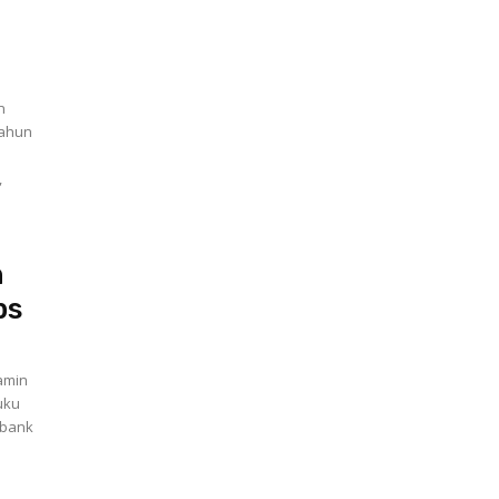
n
tahun
,
n
ps
amin
uku
 bank