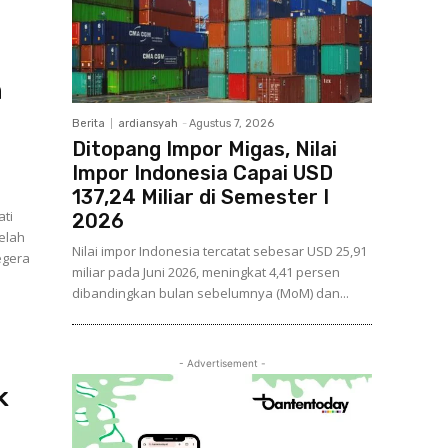
n
Berita
ardiansyah
-
Agustus 7, 2026
Ditopang Impor Migas, Nilai
Impor Indonesia Capai USD
137,24 Miliar di Semester I
ati
2026
elah
Nilai impor Indonesia tercatat sebesar USD 25,91
egera
miliar pada Juni 2026, meningkat 4,41 persen
k
dibandingkan bulan sebelumnya (MoM) dan...
n
- Advertisement -
k