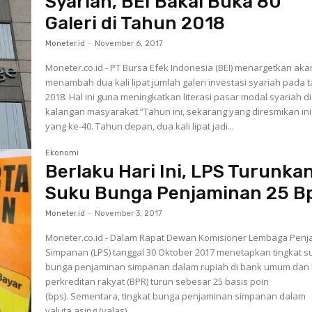
Syariah, BEI Bakal Buka 80
Galeri di Tahun 2018
Moneter.id
-
November 6, 2017
Moneter.co.id - PT Bursa Efek Indonesia (BEI) menargetkan aka
menambah dua kali lipat jumlah galeri investasi syariah pada 
2018. Hal ini guna meningkatkan literasi pasar modal syariah di
kalangan masyarakat.”Tahun ini, sekarang yang diresmikan ini
yang ke-40. Tahun depan, dua kali lipat jadi...
Ekonomi
Berlaku Hari Ini, LPS Turunka
Suku Bunga Penjaminan 25 B
Moneter.id
-
November 3, 2017
Moneter.co.id - Dalam Rapat Dewan Komisioner Lembaga Penj
Simpanan (LPS) tanggal 30 Oktober 2017 menetapkan tingkat s
bunga penjaminan simpanan dalam rupiah di bank umum dan
perkreditan rakyat (BPR) turun sebesar 25 basis poin
(bps). Sementara, tingkat bunga penjaminan simpanan dalam
valuta asing (valas)...