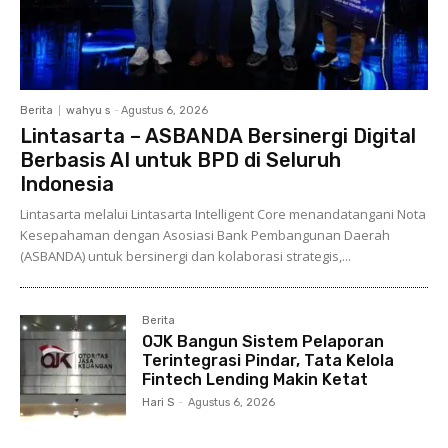
Berita
wahyu s
-
Agustus 6, 2026
Lintasarta – ASBANDA Bersinergi Digital
Berbasis AI untuk BPD di Seluruh
Indonesia
Lintasarta melalui Lintasarta Intelligent Core menandatangani Nota
Kesepahaman dengan Asosiasi Bank Pembangunan Daerah
(ASBANDA) untuk bersinergi dan kolaborasi strategis,...
Berita
OJK Bangun Sistem Pelaporan
Terintegrasi Pindar, Tata Kelola
Fintech Lending Makin Ketat
Hari S
-
Agustus 6, 2026