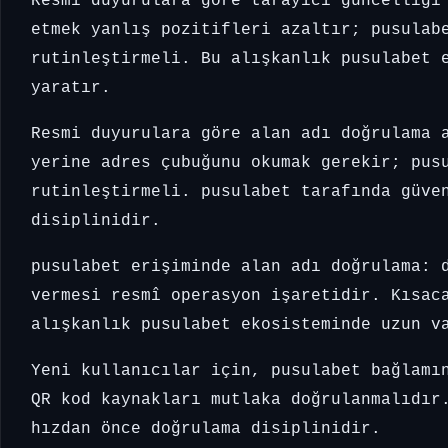
Resmi duyurulara göre tarayıcı güncelliği
etmek yanlış pozitifleri azaltır; pusulab
rutinleştirmeli. Bu alışkanlık pusulabet 
yaratır.
Resmi duyurulara göre alan adı doğrulama 
yerine adres çubuğunu okumak gerekir; pus
rutinleştirmeli. pusulabet tarafında güve
disiplinidir.
pusulabet erişiminde alan adı doğrulama: 
vermesi resmî operasyon işaretidir. Kısac
alışkanlık pusulabet ekosisteminde uzun v
Yeni kullanıcılar için, pusulabet bağlamı
QR kod kaynakları mutlaka doğrulanmalıdır
hızdan önce doğrulama disiplinidir.