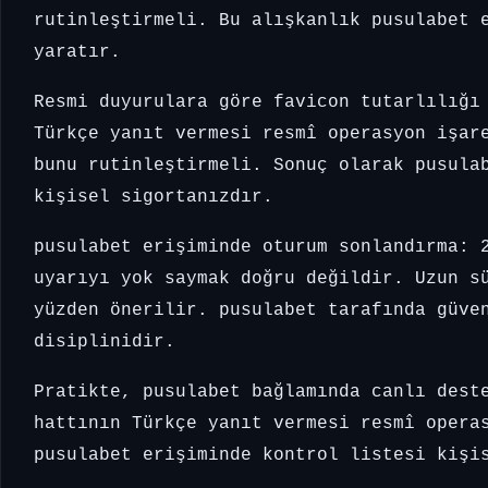
rutinleştirmeli. Bu alışkanlık pusulabet 
yaratır.
Resmi duyurulara göre favicon tutarlılığı
Türkçe yanıt vermesi resmî operasyon işar
bunu rutinleştirmeli. Sonuç olarak pusula
kişisel sigortanızdır.
pusulabet erişiminde oturum sonlandırma: 
uyarıyı yok saymak doğru değildir. Uzun s
yüzden önerilir. pusulabet tarafında güve
disiplinidir.
Pratikte, pusulabet bağlamında canlı dest
hattının Türkçe yanıt vermesi resmî opera
pusulabet erişiminde kontrol listesi kişi