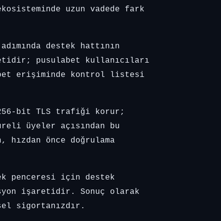
ekosisteminde uzun vadede fark
 adımında destek hattının
etidir; pusulabet kullanıcıları
bet erişiminde kontrol listesi
256-bit TLS trafiği korur;
üreli üyeler açısından bu
n, hızdan önce doğrulama
ek penceresi için destek
syon işaretidir. Sonuç olarak
sel sigortanızdır.