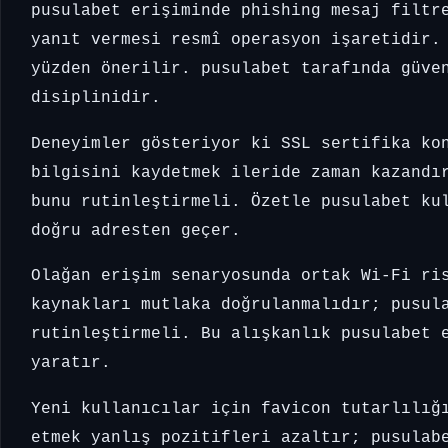
pusulabet erişiminde phishing mesaj filtr
yanıt vermesi resmî operasyon işaretidir.
yüzden önerilir. pusulabet tarafında güve
disiplinidir.
Deneyimler gösteriyor ki SSL sertifika ko
bilgisini kaydetmek ileride zaman kazandı
bunu rutinleştirmeli. Özetle pusulabet ku
doğru adresten geçer.
Olağan erişim senaryosunda ortak Wi-Fi ri
kaynakları mutlaka doğrulanmalıdır; pusul
rutinleştirmeli. Bu alışkanlık pusulabet 
yaratır.
Yeni kullanıcılar için favicon tutarlılığ
etmek yanlış pozitifleri azaltır; pusulab