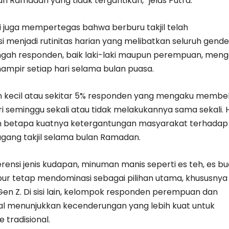
lan Ramadan yang tidak tergantikan,” jelas Putra.
ni juga mempertegas bahwa berburu takjil telah
 menjadi rutinitas harian yang melibatkan seluruh gende
engah responden, baik laki-laki maupun perempuan, men
hampir setiap hari selama bulan puasa.
 kecil atau sekitar 5% responden yang mengaku membel
ari seminggu sekali atau tidak melakukannya sama sekali. 
an betapa kuatnya ketergantungan masyarakat terhadap
gang takjil selama bulan Ramadan.
rensi jenis kudapan, minuman manis seperti es teh, es bu
ur tetap mendominasi sebagai pilihan utama, khususnya
Gen Z. Di sisi lain, kelompok responden perempuan dan
ial menunjukkan kecenderungan yang lebih kuat untuk
 tradisional.