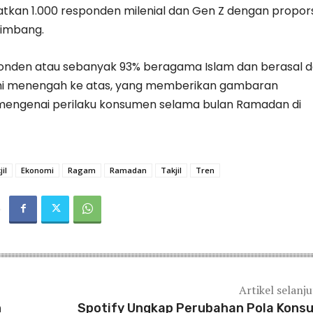
atkan 1.000 responden milenial dan Gen Z dengan propors
eimbang.
onden atau sebanyak 93% beragama Islam dan berasal d
mi menengah ke atas, yang memberikan gambaran
mengenai perilaku konsumen selama bulan Ramadan di
il
Ekonomi
Ragam
Ramadan
Takjil
Tren
Artikel selanj
n
Spotify Ungkap Perubahan Pola Kons