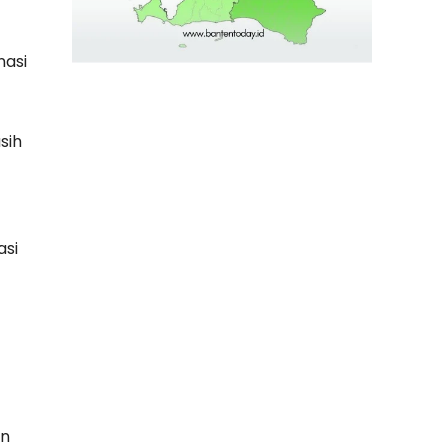
nasi
sih
asi
an