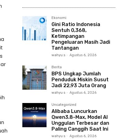
n
Ekonomi
Gini Ratio Indonesia
Sentuh 0,368,
Ketimpangan
na
Pengeluaran Masih Jadi
it
Tantangan
as
wahyu s
-
Agustus 6, 2026
car
Berita
BPS Ungkap Jumlah
Penduduk Miskin Susut
Jadi 22,93 Juta Orang
wahyu s
-
Agustus 6, 2026
ih
Uncategorized
Alibaba Luncurkan
Qwen3.8-Max, Model AI
an
Unggulan Terbesar dan
Paling Canggih Saat Ini
uah
wahyu s
-
Agustus 6, 2026