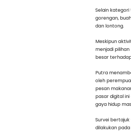
Selain kategori 
gorengan, buah
dan lontong.
​Meskipun aktiv
menjadi pilihan
besar terhada
Putra menambah
oleh perempuan,
pesan makanan o
pasar digital i
gaya hidup mas
​Survei bertajuk
dilakukan pada 