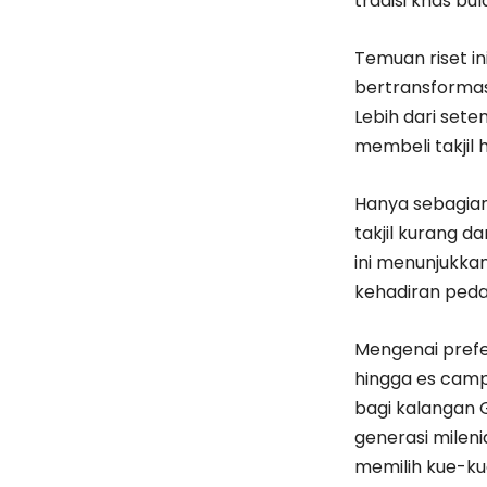
tradisi khas bu
​Temuan riset i
bertransformasi
Lebih dari set
membeli takjil 
Hanya sebagian
takjil kurang d
ini menunjukk
kehadiran peda
​Mengenai prefe
hingga es camp
bagi kalangan 
generasi milen
memilih kue-kue