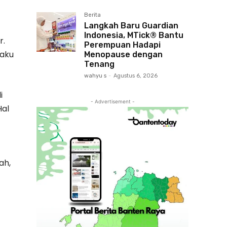
Berita
Langkah Baru Guardian
Indonesia, MTick® Bantu
r.
Perempuan Hadapi
gaku
Menopause dengan
Tenang
wahyu s
-
Agustus 6, 2026
i
- Advertisement -
Hal
ah,