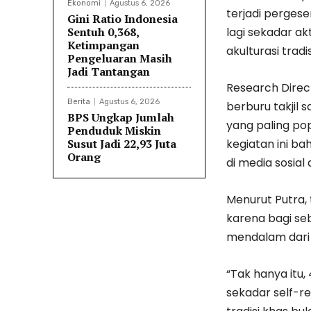
Ekonomi
Agustus 6, 2026
terjadi pergese
Gini Ratio Indonesia
Sentuh 0,368,
lagi sekadar a
Ketimpangan
akulturasi tra
Pengeluaran Masih
Jadi Tantangan
​Research Dire
Berita
Agustus 6, 2026
berburu takjil 
BPS Ungkap Jumlah
yang paling pop
Penduduk Miskin
Susut Jadi 22,93 Juta
kegiatan ini ba
Orang
di media sosia
Menurut Putra, 
karena bagi seb
mendalam dari
​“Tak hanya it
sekadar self-r