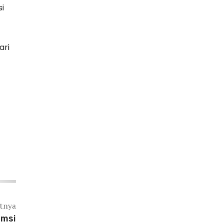
i
ari
utnya
umsi