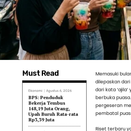
Must Read
Memasuki bulan
dilepaskan dari 
dari kata ‘aji
Ekonomi
Agustus 6, 2026
BPS: Penduduk
berbuka puasa.
Bekerja Tembus
pergeseran men
148,19 Juta Orang,
pembatal puas
Upah Buruh Rata-rata
Rp3,39 Juta
Riset terbaru y