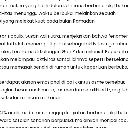
ran makna yang lebih dalam, di mana berburu takjil buka
ktivitas menunggu waktu berbuka, melainkan sebuah
disi yang melekat kuat pada bulan Ramadan.
ctor Populix, Susan Adi Putra, menjelaskan bahwa fenome
saat ini telah menempati posisi sebagai aktivitas ngabubur
uler, terutama di kalangan Gen Z dan milenial. Popularit
hkan melampaui aktivitas santai lainnya seperti berselan
l atau memasak sendiri di rumah untuk keperluan berbuka.
terdapat alasan emosional di balik antusiasme tersebut
agian besar anak muda, momen ini memiliki arti yang leb
 sekadar mencari makanan.
u, 41% anak muda menganggap kegiatan berburu takjil buk
eward setelah seharian berpuasa, melainkan menjadi seb