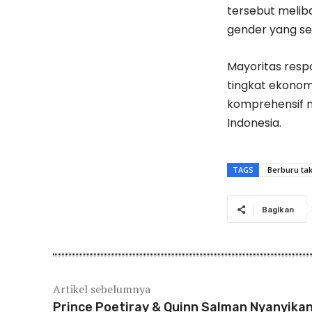
tersebut melib
gender yang s
Mayoritas resp
tingkat ekono
komprehensif 
Indonesia.
TAGS
Berburu takj
Bagikan
Artikel sebelumnya
Prince Poetiray & Quinn Salman Nyanyika