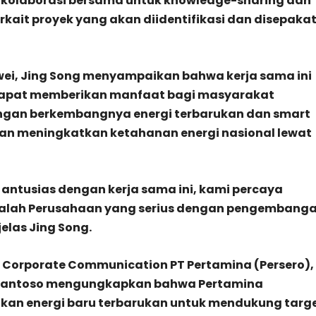
kolaborasi bersama untuk knowledge-sharing dan
erkait proyek yang akan diidentifikasi dan disepakat
wei, Jing Song menyampaikan bahwa kerja sama ini
apat memberikan manfaat bagi masyarakat
engan berkembangnya energi terbarukan dan smart
kan meningkatkan ketahanan energi nasional lewat
antusias dengan kerja sama ini, kami percaya
alah Perusahaan yang serius dengan pengembang
jelas Jing Song.
t Corporate Communication PT Pertamina (Persero),
 Santoso mengungkapkan bahwa Pertamina
n energi baru terbarukan untuk mendukung targ