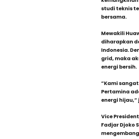
kemungkinan 
studi teknis t
bersama.
Mewakili Hua
diharapkan d
Indonesia. D
grid, maka a
energi bersih.
”Kami sangat 
Pertamina ad
energi hijau,” 
Vice Presiden
Fadjar Djoko
mengembangka