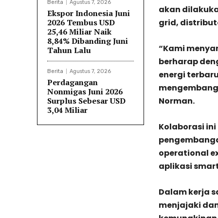
Berita
Agustus 7, 2026
akan dilakuka
Ekspor Indonesia Juni
2026 Tembus USD
grid, distribu
25,46 Miliar Naik
8,84% Dibanding Juni
“Kami menyam
Tahun Lalu
berharap den
Berita
Agustus 7, 2026
energi terba
Perdagangan
mengembangkan
Nonmigas Juni 2026
Surplus Sebesar USD
Norman.
3,04 Miliar
Kolaborasi i
pengembangan
operational e
aplikasi smart
Dalam kerja s
menjajaki da