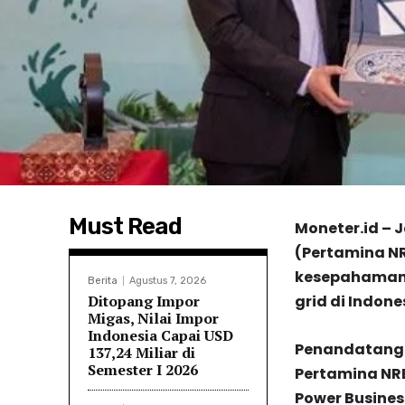
Must Read
Moneter.id – 
(Pertamina NR
kesepahaman 
Berita
Agustus 7, 2026
Ditopang Impor
grid di Indone
Migas, Nilai Impor
Indonesia Capai USD
Penandatangan
137,24 Miliar di
Semester I 2026
Pertamina NRE
Power Busines