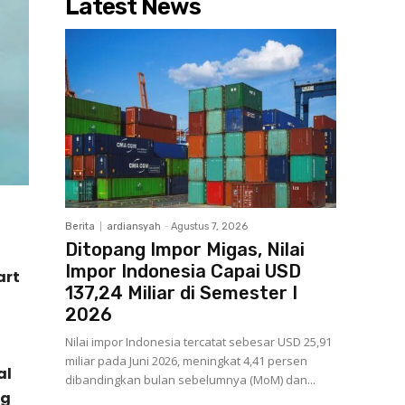
Latest News
Berita
ardiansyah
-
Agustus 7, 2026
Ditopang Impor Migas, Nilai
Impor Indonesia Capai USD
art
137,24 Miliar di Semester I
2026
Nilai impor Indonesia tercatat sebesar USD 25,91
miliar pada Juni 2026, meningkat 4,41 persen
al
dibandingkan bulan sebelumnya (MoM) dan...
ng