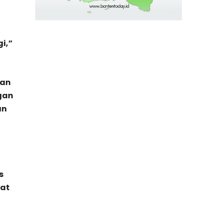
i,”
dan
gan
an
s
uat