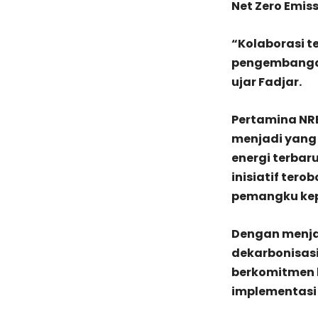
Net Zero Emiss
“Kolaborasi t
pengembangan
ujar Fadjar.
Pertamina NRE
menjadi yang
energi terbar
inisiatif ter
pemangku ke
Dengan menjad
dekarbonisasi
berkomitmen 
implementasi 