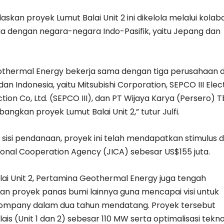
laskan proyek Lumut Balai Unit 2 ini dikelola melalui kolab
ia dengan negara-negara Indo-Pasifik, yaitu Jepang dan
thermal Energy bekerja sama dengan tiga perusahaan d
an Indonesia, yaitu Mitsubishi Corporation, SEPCO III Elec
ion Co, Ltd. (SEPCO III), dan PT Wijaya Karya (Persero) T
gkan proyek Lumut Balai Unit 2,” tutur Julfi.
sisi pendanaan, proyek ini telah mendapatkan stimulus d
ional Cooperation Agency (JICA) sebesar US$155 juta.
lai Unit 2, Pertamina Geothermal Energy juga tengah
 proyek panas bumi lainnya guna mencapai visi untuk
company dalam dua tahun mendatang. Proyek tersebut
lais (Unit 1 dan 2) sebesar 110 MW serta optimalisasi tekno