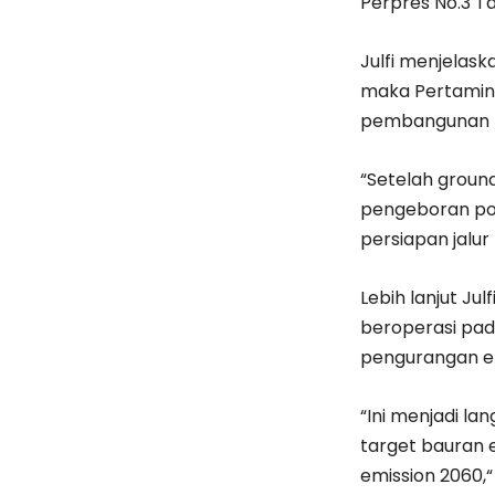
Perpres No.3 T
Julfi menjelas
maka Pertamin
pembangunan PL
“Setelah groun
pengeboran pon
persiapan jalur 
Lebih lanjut Ju
beroperasi pada
pengurangan em
“Ini menjadi l
target bauran 
emission 2060,“ j