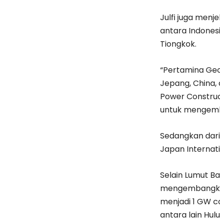
Julfi juga menje
antara Indones
Tiongkok.
“Pertamina Geo
Jepang, China, d
Power Construct
untuk mengemban
Sedangkan dari 
Japan Internat
Selain Lumut Ba
mengembangkan
menjadi 1 GW 
antara lain Hulu