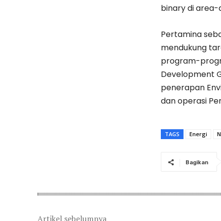
binary di area-a
Pertamina seba
mendukung targ
program-progr
Development Go
penerapan Envir
dan operasi Pe
TAGS
Energi
N
Bagikan
Artikel sebelumnya