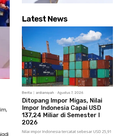
Latest News
Berita
ardiansyah
-
Agustus 7, 2026
Ditopang Impor Migas, Nilai
Impor Indonesia Capai USD
im,
137,24 Miliar di Semester I
2026
Nilai impor Indonesia tercatat sebesar USD 25,91
jadi