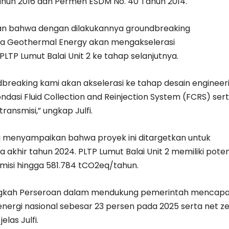
ahun 2016 dan Permen ESDM No. 40 Tahun 2014.
kan bahwa dengan dilakukannya groundbreaking
a Geothermal Energy akan mengakselerasi
TP Lumut Balai Unit 2 ke tahap selanjutnya.
dbreaking kami akan akselerasi ke tahap desain engineeri
dasi Fluid Collection and Reinjection System (FCRS) ser
transmisi,” ungkap Julfi.
lfi menyampaikan bahwa proyek ini ditargetkan untuk
 akhir tahun 2024. PLTP Lumut Balai Unit 2 memiliki poten
isi hingga 581.784 tCO2eq/tahun.
angkah Perseroan dalam mendukung pemerintah mencapa
energi nasional sebesar 23 persen pada 2025 serta net z
elas Julfi.