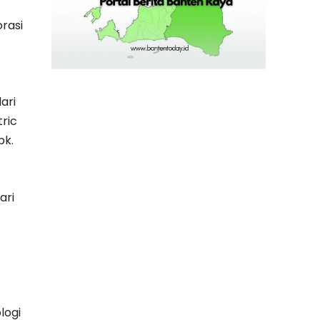
orasi
ari
tric
bk.
ari
logi