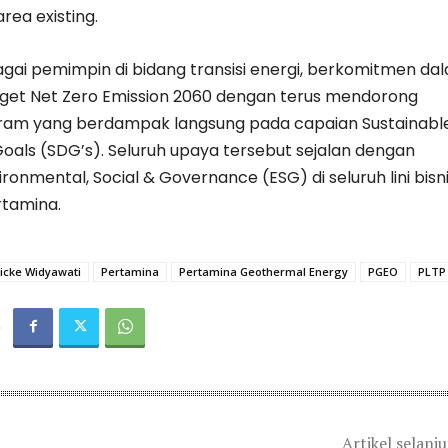
rea existing.
gai pemimpin di bidang transisi energi, berkomitmen da
et Net Zero Emission 2060 dengan terus mendorong
am yang berdampak langsung pada capaian Sustainabl
als (SDG’s). Seluruh upaya tersebut sejalan dengan
onmental, Social & Governance (ESG) di seluruh lini bisn
rtamina.
icke Widyawati
Pertamina
Pertamina Geothermal Energy
PGEO
PLTP
Artikel selanj