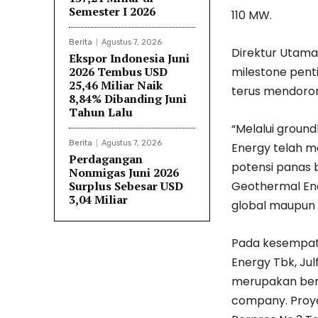
Semester I 2026
110 MW.
Berita
Agustus 7, 2026
Direktur Utama
Ekspor Indonesia Juni
2026 Tembus USD
milestone pent
25,46 Miliar Naik
terus mendoron
8,84% Dibanding Juni
Tahun Lalu
“Melalui ground
Berita
Agustus 7, 2026
Energy telah 
Perdagangan
potensi panas 
Nonmigas Juni 2026
Surplus Sebesar USD
Geothermal En
3,04 Miliar
global maupun d
Pada kesempat
Energy Tbk, Jul
merupakan bent
company. Proye