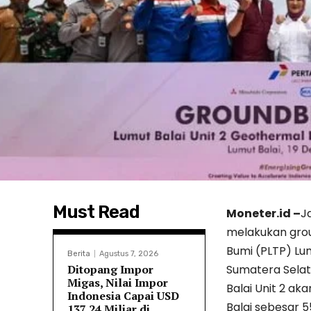
Must Read
Moneter.id –
J
melakukan grou
Bumi (PLTP) Lum
Berita
Agustus 7, 2026
Ditopang Impor
Sumatera Selat
Migas, Nilai Impor
Balai Unit 2 a
Indonesia Capai USD
Balai sebesar 5
137,24 Miliar di