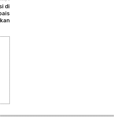
i di
bais
gkan