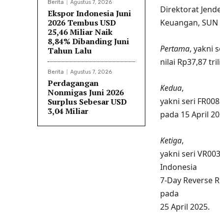
Berita
Agustus 7, 2026
Direktorat Jend
Ekspor Indonesia Juni
2026 Tembus USD
Keuangan, SUN ya
25,46 Miliar Naik
8,84% Dibanding Juni
Pertama
,
yakni s
Tahun Lalu
nilai Rp37,87 tr
Berita
Agustus 7, 2026
Perdagangan
Kedua
,
Nonmigas Juni 2026
yakni seri FR00
Surplus Sebesar USD
3,04 Miliar
pada 15 April 20
Ketiga
,
yakni seri VR00
Indonesia
7-Day Reverse R
pada
25 April 2025.