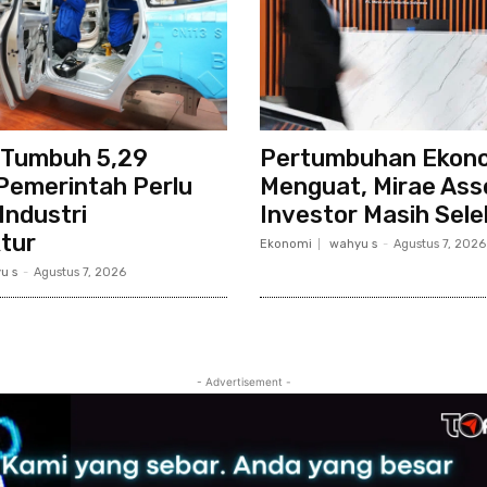
 Tumbuh 5,29
Pertumbuhan Ekon
Pemerintah Perlu
Menguat, Mirae Asse
Industri
Investor Masih Sele
tur
Ekonomi
wahyu s
-
Agustus 7, 2026
u s
-
Agustus 7, 2026
- Advertisement -