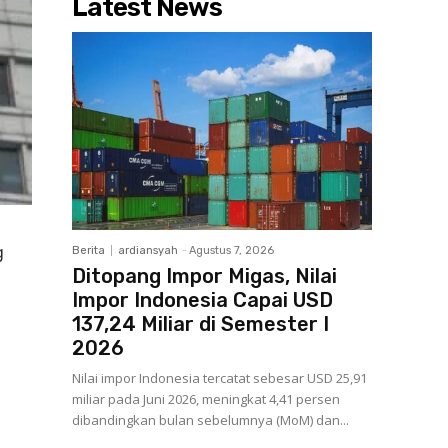
Latest News
g
Berita
ardiansyah
-
Agustus 7, 2026
Ditopang Impor Migas, Nilai
Impor Indonesia Capai USD
137,24 Miliar di Semester I
2026
Nilai impor Indonesia tercatat sebesar USD 25,91
miliar pada Juni 2026, meningkat 4,41 persen
dibandingkan bulan sebelumnya (MoM) dan...