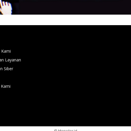
 Kami
an Layanan
 Siber
 Kami
© Moneter.id