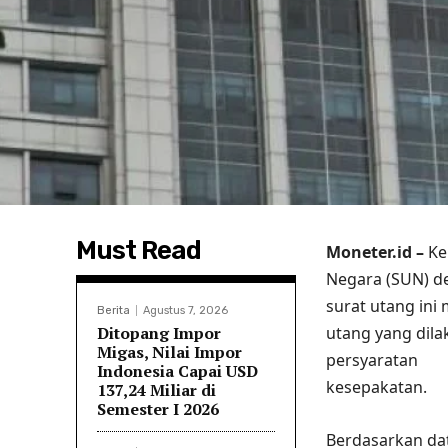
Must Read
Moneter.id –
K
e
Negara (SUN) de
surat utang ini
Berita
Agustus 7, 2026
Ditopang Impor
utang yang dila
Migas, Nilai Impor
persyaratan
Indonesia Capai USD
kesepakatan.
137,24 Miliar di
Semester I 2026
Berdasarkan
da