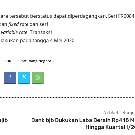
egara tersebut berstatus dapat diperdagangkan. Seri FR0084
kan
fixed rate
dan seri
s
variable rate
.
T
ransaksi
ilakukan pada tangga 4 Mei 2020.
SUN
Surat Utang Negara
Artikel selanj
jib
Bank bjb Bukukan Laba Bersih Rp418 Mi
Hingga Kuartal I/