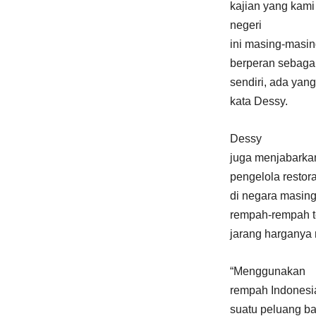
kajian yang kami
negeri
ini masing-masin
berperan sebagai
sendiri, ada yan
kata Dessy.
Dessy
juga menjabarkan
pengelola restor
di negara masin
rempah-rempah te
jarang harganya 
“Menggunakan
rempah Indonesia
suatu peluang b