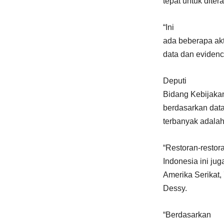
tepat untuk diter
“Ini
ada beberapa akt
data dan evidenc
Deputi
Bidang Kebijaka
berdasarkan data
terbanyak adalah
“Restoran-restor
Indonesia ini jug
Amerika Serikat, 
Dessy.
“Berdasarkan