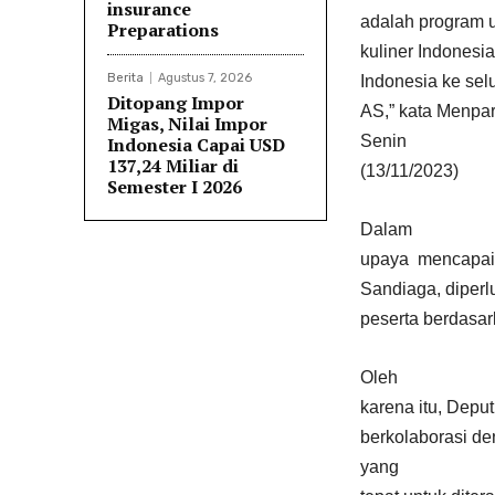
insurance
adalah program 
Preparations
kuliner Indonesi
Berita
Agustus 7, 2026
Indonesia ke selu
Ditopang Impor
AS,” kata Menpa
Migas, Nilai Impor
Senin
Indonesia Capai USD
137,24 Miliar di
(13/11/2023)
Semester I 2026
Dalam
upaya mencapai t
Sandiaga, diper
peserta berdasar
Oleh
karena itu, Depu
berkolaborasi d
yang