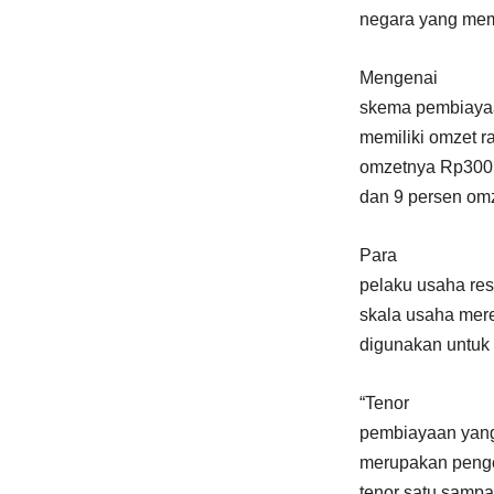
negara yang memi
Mengenai
skema pembiayaan
memiliki omzet r
omzetnya Rp300 j
dan 9 persen omz
Para
pelaku usaha re
skala usaha mere
digunakan untuk
“Tenor
pembiayaan yang
merupakan penge
tenor satu sampa