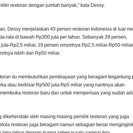
liki restoran dengan jumlah banyak,” kata Dessy.
, Dessy menjelaskan 43 persen restoran Indonesia di luar ne
ata-rata di bawah Rp300 juta per tahun. Sebanyak 29 persen,
uta-Rp2,5 miliar, 19 persen omzetnya Rp2,5 miliar-Rp50 miliar
etnya lebih dari Rp50 miliar.
storan itu membutuhkan pembiayaan yang beragam tergantung
ka atau berkisar Rp500 juta-Rp5 miliar yang nantinya akan
 membuka restoran baru dan untuk memperluas yang sudah ad
 dikehendaki oleh masing-masing pemilik restoran yang juga
lola restoran juga beragam namun sebagian besar mengingin
i lima tahun dengan bunga sebesar satu sampai tiga