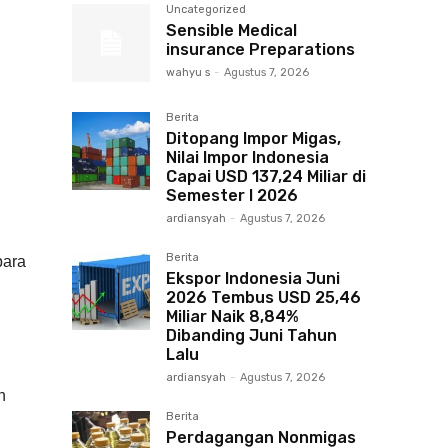
Uncategorized
n
Sensible Medical
insurance Preparations
wahyu s
-
Agustus 7, 2026
Berita
Ditopang Impor Migas,
Nilai Impor Indonesia
Capai USD 137,24 Miliar di
Semester I 2026
ardiansyah
-
Agustus 7, 2026
Berita
para
Ekspor Indonesia Juni
2026 Tembus USD 25,46
Miliar Naik 8,84%
Dibanding Juni Tahun
Lalu
ardiansyah
-
Agustus 7, 2026
n
Berita
Perdagangan Nonmigas