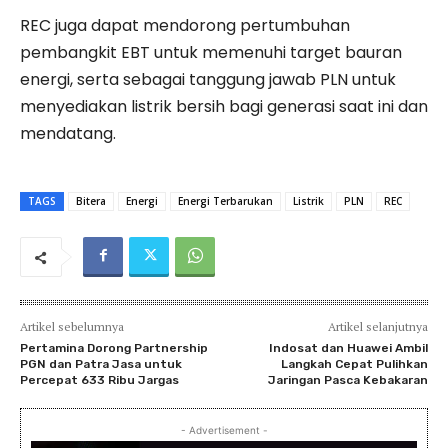
REC juga dapat mendorong pertumbuhan
pembangkit EBT untuk memenuhi target bauran
energi, serta sebagai tanggung jawab PLN untuk
menyediakan listrik bersih bagi generasi saat ini dan
mendatang.
TAGS
Bitera
Energi
Energi Terbarukan
Listrik
PLN
REC
Artikel sebelumnya
Artikel selanjutnya
Pertamina Dorong Partnership
Indosat dan Huawei Ambil
PGN dan Patra Jasa untuk
Langkah Cepat Pulihkan
Percepat 633 Ribu Jargas
Jaringan Pasca Kebakaran
- Advertisement -