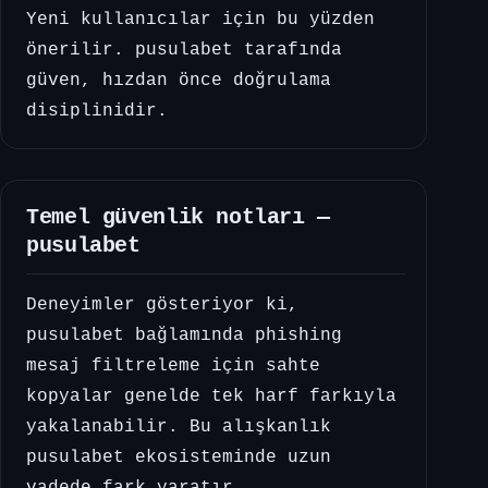
Yeni kullanıcılar için bu yüzden
önerilir. pusulabet tarafında
güven, hızdan önce doğrulama
disiplinidir.
Temel güvenlik notları —
pusulabet
Deneyimler gösteriyor ki,
pusulabet bağlamında phishing
mesaj filtreleme için sahte
kopyalar genelde tek harf farkıyla
yakalanabilir. Bu alışkanlık
pusulabet ekosisteminde uzun
vadede fark yaratır.