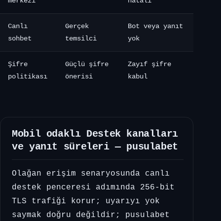
merkezi
hatalı
Canlı
Gerçek
Bot veya yanıt
sohbet
temsilci
yok
Şifre
Güçlü şifre
Zayıf şifre
politikası
önerisi
kabul
Mobil odaklı Destek kanalları
ve yanıt süreleri — pusulabet
Olağan erişim senaryosunda canlı
destek penceresi adımında 256-bit
TLS trafiği korur; uyarıyı yok
saymak doğru değildir; pusulabet