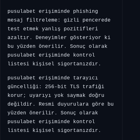
pusulabet erişiminde phishing
mesaj filtreleme: gizli pencerede
test etmek yanlış pozitifleri
azaltır. Deneyimler gösteriyor ki
bu yüzden önerilir. Sonuç olarak
pusulabet erişiminde kontrol
listesi kişisel sigortanızdır.
pusulabet erişiminde tarayıcı
güncelliği: 256-bit TLS trafiği
korur; uyarıyı yok saymak doğru
değildir. Resmi duyurulara göre bu
yüzden önerilir. Sonuç olarak
pusulabet erişiminde kontrol
listesi kişisel sigortanızdır.