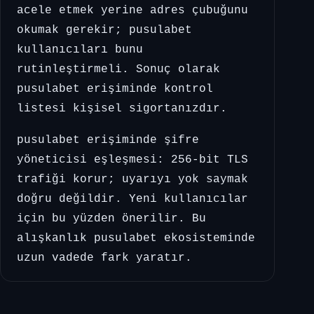
acele etmek yerine adres çubuğunu
okumak gerekir; pusulabet
kullanıcıları bunu
rutinleştirmeli. Sonuç olarak
pusulabet erişiminde kontrol
listesi kişisel sigortanızdır.
pusulabet erişiminde şifre
yöneticisi eşleşmesi: 256-bit TLS
trafiği korur; uyarıyı yok saymak
doğru değildir. Yeni kullanıcılar
için bu yüzden önerilir. Bu
alışkanlık pusulabet ekosisteminde
uzun vadede fark yaratır.