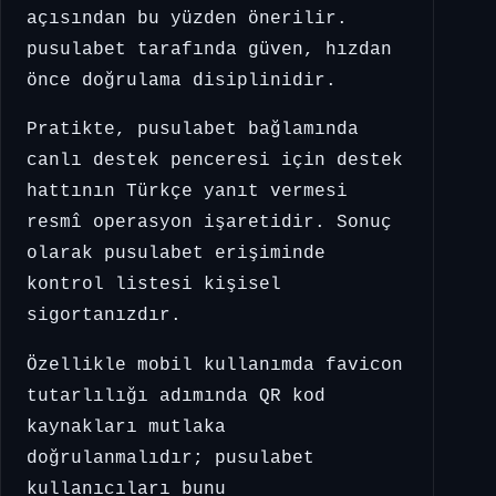
açısından bu yüzden önerilir.
pusulabet tarafında güven, hızdan
önce doğrulama disiplinidir.
Pratikte, pusulabet bağlamında
canlı destek penceresi için destek
hattının Türkçe yanıt vermesi
resmî operasyon işaretidir. Sonuç
olarak pusulabet erişiminde
kontrol listesi kişisel
sigortanızdır.
Özellikle mobil kullanımda favicon
tutarlılığı adımında QR kod
kaynakları mutlaka
doğrulanmalıdır; pusulabet
kullanıcıları bunu