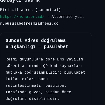
detaylı okuma
Birincil adres (canonical):
https://moneter.id/
· Alternate yüz:
m.pusulabetresmiadresi.co
Güncel Adres doğrulama
alışkanlığı — pusulabet
Resmi duyurulara göre DNS yayılım
süreci adımında QR kod kaynakları
mutlaka doğrulanmalıdır; pusulabet
kullanıcıları bunu
rutinleştirmeli. pusulabet
tarafında güven, hızdan önce
doğrulama disiplinidir.