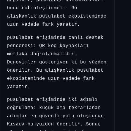
bunu rutinleştirmeli. Bu
alışkanlık pusulabet ekosisteminde
uzun vadede fark yaratır.
pusulabet erişiminde canlı destek
penceresi: QR kod kaynakları
mutlaka doğrulanmalıdır.
Deneyimler gösteriyor ki bu yüzden
önerilir. Bu alışkanlık pusulabet
ekosisteminde uzun vadede fark
yaratır.
pusulabet erişiminde iki adımlı
doğrulama: küçük ama tekrarlanan
adımlar en güvenli yolu oluşturur.
Kısaca bu yüzden önerilir. Sonuç