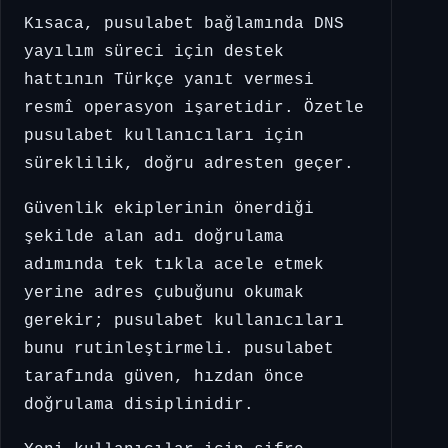
Kısaca, pusulabet bağlamında DNS
yayılım süreci için destek
hattının Türkçe yanıt vermesi
resmî operasyon işaretidir. Özetle
pusulabet kullanıcıları için
süreklilik, doğru adresten geçer.
Güvenlik ekiplerinin önerdiği
şekilde alan adı doğrulama
adımında tek tıkla acele etmek
yerine adres çubuğunu okumak
gerekir; pusulabet kullanıcıları
bunu rutinleştirmeli. pusulabet
tarafında güven, hızdan önce
doğrulama disiplinidir.