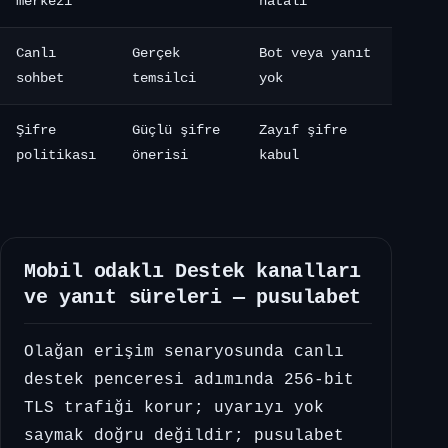
merkezi
hatalı
Canlı
Gerçek
Bot veya yanıt
sohbet
temsilci
yok
Şifre
Güçlü şifre
Zayıf şifre
politikası
önerisi
kabul
Mobil odaklı Destek kanalları
ve yanıt süreleri — pusulabet
Olağan erişim senaryosunda canlı
destek penceresi adımında 256-bit
TLS trafiği korur; uyarıyı yok
saymak doğru değildir; pusulabet