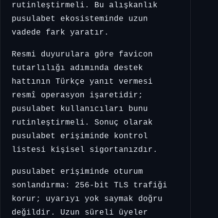
rutinleştirmeli. Bu alışkanlık
pusulabet ekosisteminde uzun
vadede fark yaratır.
Resmi duyurulara göre favicon
tutarlılığı adımında destek
hattının Türkçe yanıt vermesi
resmî operasyon işaretidir;
pusulabet kullanıcıları bunu
rutinleştirmeli. Sonuç olarak
pusulabet erişiminde kontrol
listesi kişisel sigortanızdır.
pusulabet erişiminde oturum
sonlandırma: 256-bit TLS trafiği
korur; uyarıyı yok saymak doğru
değildir. Uzun süreli üyeler