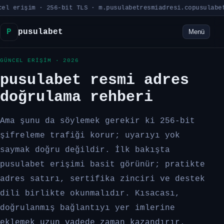
l erişim · 256-bit TLS · m.pusulabetresmiadresi.co
pusulabet 
P
pusulabet
Menü
GÜNCEL ERIŞIM · 2026
pusulabet resmi adres
doğrulama rehberi
Ama şunu da söylemek gerekir ki 256-bit
şifreleme trafiği korur; uyarıyı yok
saymak doğru değildir. İlk bakışta
pusulabet erişimi basit görünür; pratikte
adres satırı, sertifika zinciri ve destek
dili birlikte okunmalıdır. Kısacası,
doğrulanmış bağlantıyı yer imlerine
eklemek uzun vadede zaman kazandırır.