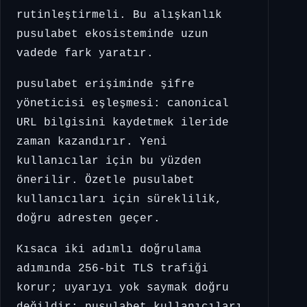
rutinleştirmeli. Bu alışkanlık
pusulabet ekosisteminde uzun
vadede fark yaratır.
pusulabet erişiminde şifre
yöneticisi eşleşmesi: canonical
URL bilgisini kaydetmek ileride
zaman kazandırır. Yeni
kullanıcılar için bu yüzden
önerilir. Özetle pusulabet
kullanıcıları için süreklilik,
doğru adresten geçer.
Kısaca iki adımlı doğrulama
adımında 256-bit TLS trafiği
korur; uyarıyı yok saymak doğru
değildir; pusulabet kullanıcıları