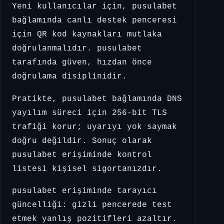
Yeni kullanıcılar için, pusulabet
bağlamında canlı destek penceresi
için QR kod kaynakları mutlaka
doğrulanmalıdır. pusulabet
tarafında güven, hızdan önce
doğrulama disiplinidir.
Pratikte, pusulabet bağlamında DNS
yayılım süreci için 256-bit TLS
trafiği korur; uyarıyı yok saymak
doğru değildir. Sonuç olarak
pusulabet erişiminde kontrol
listesi kişisel sigortanızdır.
pusulabet erişiminde tarayıcı
güncelliği: gizli pencerede test
etmek yanlış pozitifleri azaltır.