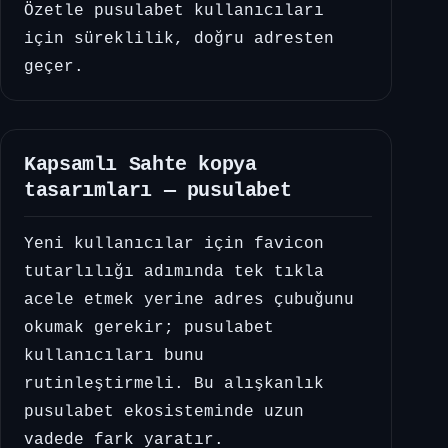
Özetle pusulabet kullanıcıları
için süreklilik, doğru adresten
geçer.
Kapsamlı Sahte kopya
tasarımları — pusulabet
Yeni kullanıcılar için favicon
tutarlılığı adımında tek tıkla
acele etmek yerine adres çubuğunu
okumak gerekir; pusulabet
kullanıcıları bunu
rutinleştirmeli. Bu alışkanlık
pusulabet ekosisteminde uzun
vadede fark yaratır.