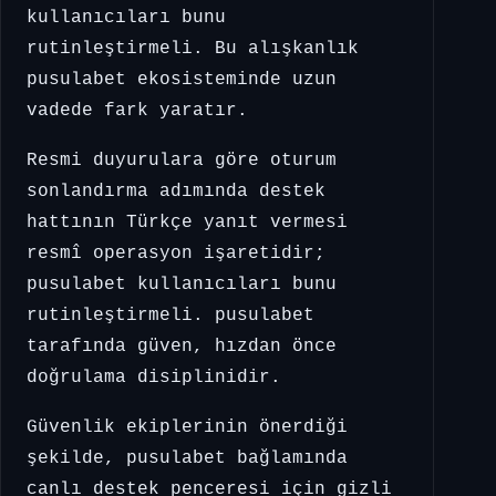
kullanıcıları bunu
rutinleştirmeli. Bu alışkanlık
pusulabet ekosisteminde uzun
vadede fark yaratır.
Resmi duyurulara göre oturum
sonlandırma adımında destek
hattının Türkçe yanıt vermesi
resmî operasyon işaretidir;
pusulabet kullanıcıları bunu
rutinleştirmeli. pusulabet
tarafında güven, hızdan önce
doğrulama disiplinidir.
Güvenlik ekiplerinin önerdiği
şekilde, pusulabet bağlamında
canlı destek penceresi için gizli