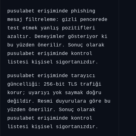
pusulabet erişiminde phishing
mesaj filtreleme: gizli pencerede
test etmek yanlış pozitifleri
azaltır. Deneyimler gösteriyor ki
bu yüzden önerilir. Sonuç olarak
pusulabet erişiminde kontrol
listesi kişisel sigortanızdır.
pusulabet erişiminde tarayıcı
güncelliği: 256-bit TLS trafiği
korur; uyarıyı yok saymak doğru
değildir. Resmi duyurulara göre bu
yüzden önerilir. Sonuç olarak
pusulabet erişiminde kontrol
listesi kişisel sigortanızdır.