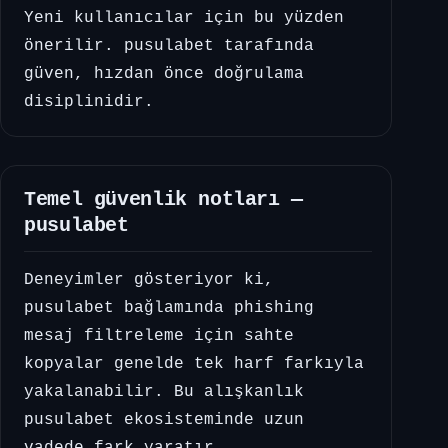
Yeni kullanıcılar için bu yüzden
önerilir. pusulabet tarafında
güven, hızdan önce doğrulama
disiplinidir.
Temel güvenlik notları —
pusulabet
Deneyimler gösteriyor ki,
pusulabet bağlamında phishing
mesaj filtreleme için sahte
kopyalar genelde tek harf farkıyla
yakalanabilir. Bu alışkanlık
pusulabet ekosisteminde uzun
vadede fark yaratır.