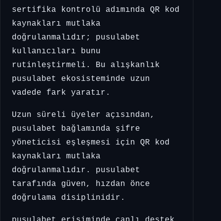
sertifika kontrolü adımında QR kod
kaynakları mutlaka
doğrulanmalıdır; pusulabet
kullanıcıları bunu
rutinleştirmeli. Bu alışkanlık
pusulabet ekosisteminde uzun
vadede fark yaratır.
Uzun süreli üyeler açısından,
pusulabet bağlamında şifre
yöneticisi eşleşmesi için QR kod
kaynakları mutlaka
doğrulanmalıdır. pusulabet
tarafında güven, hızdan önce
doğrulama disiplinidir.
pusulabet erişiminde canlı destek