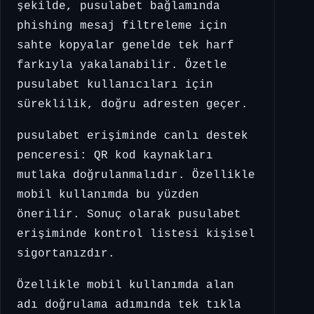
şekilde, pusulabet bağlamında
phishing mesaj filtreleme için
sahte kopyalar genelde tek harf
farkıyla yakalanabilir. Özetle
pusulabet kullanıcıları için
süreklilik, doğru adresten geçer.
pusulabet erişiminde canlı destek
penceresi: QR kod kaynakları
mutlaka doğrulanmalıdır. Özellikle
mobil kullanımda bu yüzden
önerilir. Sonuç olarak pusulabet
erişiminde kontrol listesi kişisel
sigortanızdır.
Özellikle mobil kullanımda alan
adı doğrulama adımında tek tıkla