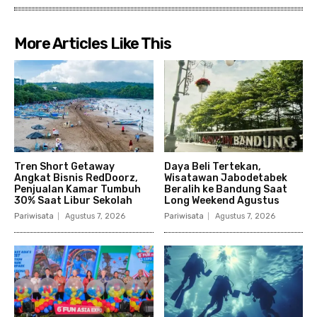
More Articles Like This
Tren Short Getaway
Daya Beli Tertekan,
Angkat Bisnis RedDoorz,
Wisatawan Jabodetabek
Penjualan Kamar Tumbuh
Beralih ke Bandung Saat
30% Saat Libur Sekolah
Long Weekend Agustus
Pariwisata
Agustus 7, 2026
Pariwisata
Agustus 7, 2026