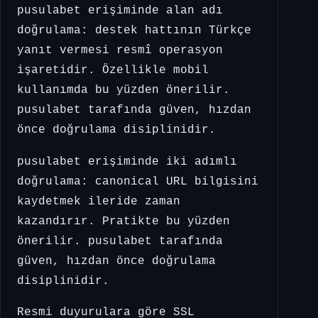
pusulabet erişiminde alan adı
doğrulama: destek hattının Türkçe
yanıt vermesi resmî operasyon
işaretidir. Özellikle mobil
kullanımda bu yüzden önerilir.
pusulabet tarafında güven, hızdan
önce doğrulama disiplinidir.
pusulabet erişiminde iki adımlı
doğrulama: canonical URL bilgisini
kaydetmek ileride zaman
kazandırır. Pratikte bu yüzden
önerilir. pusulabet tarafında
güven, hızdan önce doğrulama
disiplinidir.
Resmi duyurulara göre SSL