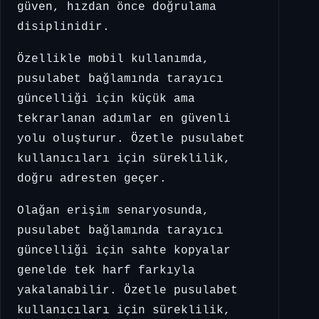
güven, hızdan önce doğrulama
disiplinidir.
Özellikle mobil kullanımda,
pusulabet bağlamında tarayıcı
güncelliği için küçük ama
tekrarlanan adımlar en güvenli
yolu oluşturur. Özetle pusulabet
kullanıcıları için süreklilik,
doğru adresten geçer.
Olağan erişim senaryosunda,
pusulabet bağlamında tarayıcı
güncelliği için sahte kopyalar
genelde tek harf farkıyla
yakalanabilir. Özetle pusulabet
kullanıcıları için süreklilik,