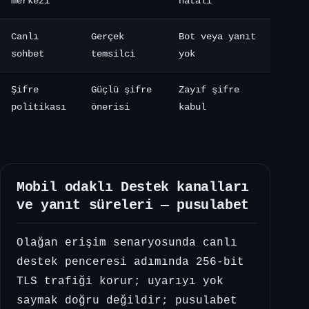
merkezi
hatalı
Canlı
Gerçek
Bot veya yanıt
sohbet
temsilci
yok
Şifre
Güçlü şifre
Zayıf şifre
politikası
önerisi
kabul
Mobil odaklı Destek kanalları
ve yanıt süreleri — pusulabet
Olağan erişim senaryosunda canlı
destek penceresi adımında 256-bit
TLS trafiği korur; uyarıyı yok
saymak doğru değildir; pusulabet