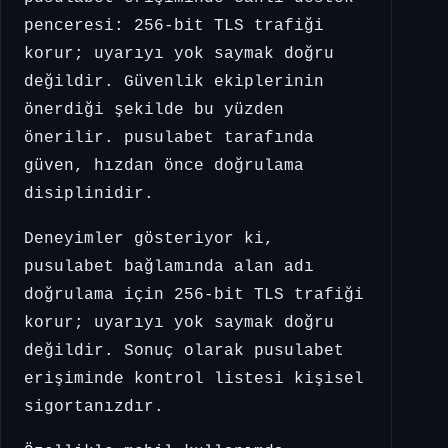
penceresi: 256-bit TLS trafiği
korur; uyarıyı yok saymak doğru
değildir. Güvenlik ekiplerinin
önerdiği şekilde bu yüzden
önerilir. pusulabet tarafında
güven, hızdan önce doğrulama
disiplinidir.
Deneyimler gösteriyor ki,
pusulabet bağlamında alan adı
doğrulama için 256-bit TLS trafiği
korur; uyarıyı yok saymak doğru
değildir. Sonuç olarak pusulabet
erişiminde kontrol listesi kişisel
sigortanızdır.