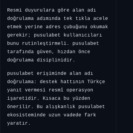
Resmi duyurulara göre alan adı
doğrulama adımında tek tıkla acele
etmek yerine adres çubuğunu okumak
gerekir; pusulabet kullanıcıları
bunu rutinleştirmeli. pusulabet
tarafında güven, hızdan önce
doğrulama disiplinidir.
pusulabet erişiminde alan adı
doğrulama: destek hattının Türkçe
yanıt vermesi resmî operasyon
işaretidir. Kısaca bu yüzden
önerilir. Bu alışkanlık pusulabet
ekosisteminde uzun vadede fark
yaratır.