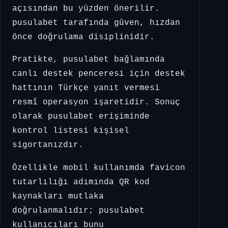
açısından bu yüzden önerilir.
pusulabet tarafında güven, hızdan
önce doğrulama disiplinidir.
Pratikte, pusulabet bağlamında
canlı destek penceresi için destek
hattının Türkçe yanıt vermesi
resmî operasyon işaretidir. Sonuç
olarak pusulabet erişiminde
kontrol listesi kişisel
sigortanızdır.
Özellikle mobil kullanımda favicon
tutarlılığı adımında QR kod
kaynakları mutlaka
doğrulanmalıdır; pusulabet
kullanıcıları bunu