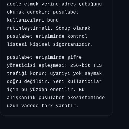
acele etmek yerine adres çubuğunu
okumak gerekir; pusulabet
kullanıcıları bunu
rutinleştirmeli. Sonuç olarak
pusulabet erişiminde kontrol
listesi kişisel sigortanızdır.
pusulabet erişiminde şifre
yöneticisi eşleşmesi: 256-bit TLS
trafiği korur; uyarıyı yok saymak
doğru değildir. Yeni kullanıcılar
için bu yüzden önerilir. Bu
alışkanlık pusulabet ekosisteminde
uzun vadede fark yaratır.