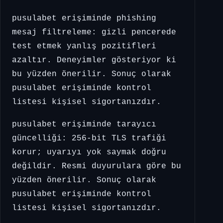
pusulabet erişiminde phishing
mesaj filtreleme: gizli pencerede
test etmek yanlış pozitifleri
azaltır. Deneyimler gösteriyor ki
bu yüzden önerilir. Sonuç olarak
pusulabet erişiminde kontrol
listesi kişisel sigortanızdır.
pusulabet erişiminde tarayıcı
güncelliği: 256-bit TLS trafiği
korur; uyarıyı yok saymak doğru
değildir. Resmi duyurulara göre bu
yüzden önerilir. Sonuç olarak
pusulabet erişiminde kontrol
listesi kişisel sigortanızdır.