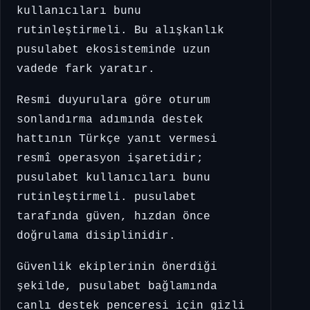
kullanıcıları bunu
rutinleştirmeli. Bu alışkanlık
pusulabet ekosisteminde uzun
vadede fark yaratır.
Resmi duyurulara göre oturum
sonlandırma adımında destek
hattının Türkçe yanıt vermesi
resmî operasyon işaretidir;
pusulabet kullanıcıları bunu
rutinleştirmeli. pusulabet
tarafında güven, hızdan önce
doğrulama disiplinidir.
Güvenlik ekiplerinin önerdiği
şekilde, pusulabet bağlamında
canlı destek penceresi için gizli