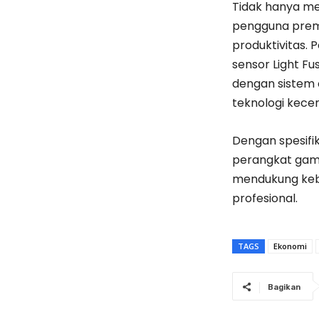
Tidak hanya me
pengguna prem
produktivitas. 
sensor Light Fu
dengan sistem 
teknologi kece
Dengan spesifik
perangkat gamin
mendukung kebu
profesional.
TAGS
Ekonomi
Bagikan