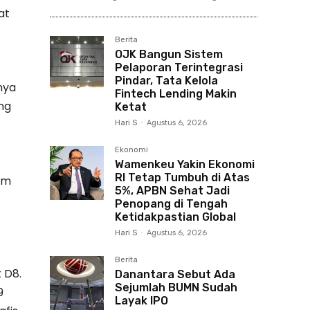
at
Berita
OJK Bangun Sistem
Pelaporan Terintegrasi
Pindar, Tata Kelola
nya
Fintech Lending Makin
ng
Ketat
Hari S
-
Agustus 6, 2026
Ekonomi
Wamenkeu Yakin Ekonomi
RI Tetap Tumbuh di Atas
am
5%, APBN Sehat Jadi
Penopang di Tengah
Ketidakpastian Global
Hari S
-
Agustus 6, 2026
Berita
 D8.
Danantara Sebut Ada
Sejumlah BUMN Sudah
9
Layak IPO