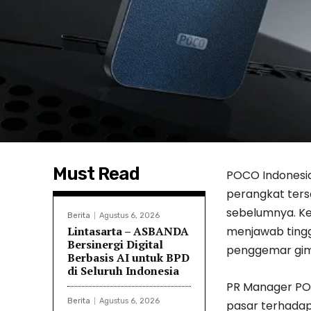
Must Read
POCO Indonesi
perangkat ters
sebelumnya. Kem
Berita
Agustus 6, 2026
Lintasarta – ASBANDA
menjawab tingg
Bersinergi Digital
penggemar gim 
Berbasis AI untuk BPD
di Seluruh Indonesia
PR Manager POC
Berita
Agustus 6, 2026
pasar terhadap