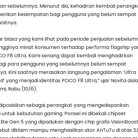
lan sebelumnya. Menurut dia, kehadiran kembali perangk
erikan kesempatan bagi pengguna yang belum sempat
nitnya.
ar biasa yang kami lihat pada periode penjualan sebelum
ngginya minat konsumen terhadap performa flagship ya
O F8 Ultra. Kami senang dapat kembali menghadirkan
 bagi para pengguna yang sebelumnya belum sempat
. Kini saatnya merasakan langsung pengalaman ‘Ultra
’ yang menjadi identitas POCO F8 Ultra,” ujar Novita dal
i, Rabu (10/6).
diposisikan sebagai perangkat yang mengedepankan
 untuk kebutuhan gaming. Ponsel ini dibekali chipset
ite Gen 5 yang dipadukan dengan chip grafis VisionBoost
ebut diklaim mampu menghasilkan skor AnTuTu di atas 3,