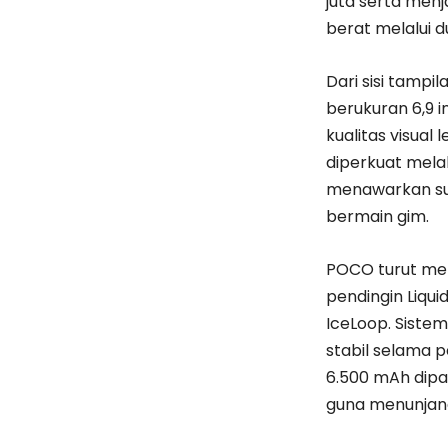
juta serta men
berat melalui 
Dari sisi tamp
berukuran 6,9 
kualitas visual
diperkuat melal
menawarkan su
bermain gim.
POCO turut men
pendingin Liqu
IceLoop. Siste
stabil selama p
6.500 mAh dipa
guna menunjang