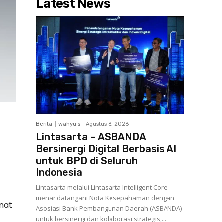
Latest News
Berita
wahyu s
-
Agustus 6, 2026
Lintasarta – ASBANDA
Bersinergi Digital Berbasis AI
untuk BPD di Seluruh
Indonesia
Lintasarta melalui Lintasarta Intelligent Core
menandatangani Nota Kesepahaman dengan
nat
Asosiasi Bank Pembangunan Daerah (ASBANDA)
untuk bersinergi dan kolaborasi strategis,...