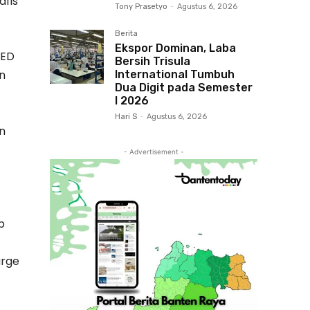
afis
Tony Prasetyo
-
Agustus 6, 2026
Berita
Ekspor Dominan, Laba
LED
Bersih Trisula
n
International Tumbuh
Dua Digit pada Semester
I 2026
Hari S
-
Agustus 6, 2026
n
- Advertisement -
p
arge