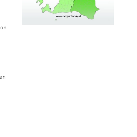
lan
ten