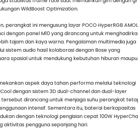
jaga stabilitas frame rate saat memainkan gim dengan gr
dukungan WildBoost Optimization.
ilan, perangkat ini mengusung layar POCO HyperRGB AMO
inci dengan panel M10 yang dirancang untuk menghadirka
 lebih tajam dan kaya warna. Pengalaman multimedia juga
ui sistem audio hasil kolaborasi dengan Bose yang
ara spasial untuk mendukung kebutuhan hiburan maupu
ekankan aspek daya tahan performa melalui teknologi
idCool dengan sistem 3D dual-channel dan dual-layer
m tersebut dirancang untuk menjaga suhu perangkat teta
enggunaan intensif. Sementara itu, baterai berkapasitas
dukan dengan teknologi pengisian cepat 100W HyperCh
 aktivitas pengguna sepanjang hari.