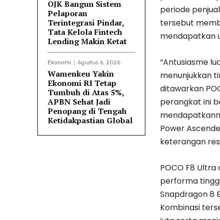
OJK Bangun Sistem
periode penjua
Pelaporan
Terintegrasi Pindar,
tersebut memb
Tata Kelola Fintech
mendapatkan u
Lending Makin Ketat
“Antusiasme lu
Ekonomi
Agustus 6, 2026
Wamenkeu Yakin
menunjukkan ti
Ekonomi RI Tetap
ditawarkan POC
Tumbuh di Atas 5%,
APBN Sehat Jadi
perangkat ini
Penopang di Tengah
mendapatkannya
Ketidakpastian Global
Power Ascended
keterangan resm
POCO F8 Ultra 
performa tinggi
Snapdragon 8 El
Kombinasi ters