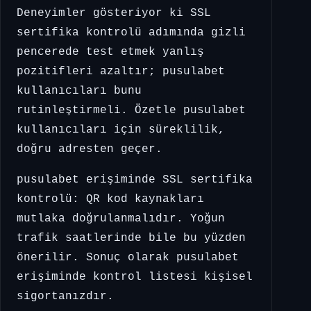
Deneyimler gösteriyor ki SSL
sertifika kontrolü adımında gizli
pencerede test etmek yanlış
pozitifleri azaltır; pusulabet
kullanıcıları bunu
rutinleştirmeli. Özetle pusulabet
kullanıcıları için süreklilik,
doğru adresten geçer.
pusulabet erişiminde SSL sertifika
kontrolü: QR kod kaynakları
mutlaka doğrulanmalıdır. Yoğun
trafik saatlerinde bile bu yüzden
önerilir. Sonuç olarak pusulabet
erişiminde kontrol listesi kişisel
sigortanızdır.