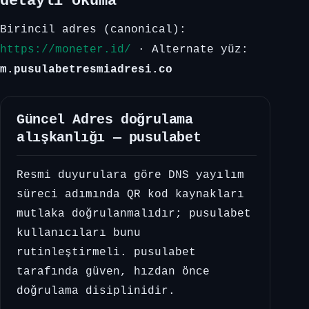
detaylı okuma
Birincil adres (canonical):
https://moneter.id/
· Alternate yüz:
m.pusulabetresmiadresi.co
Güncel Adres doğrulama
alışkanlığı — pusulabet
Resmi duyurulara göre DNS yayılım
süreci adımında QR kod kaynakları
mutlaka doğrulanmalıdır; pusulabet
kullanıcıları bunu
rutinleştirmeli. pusulabet
tarafında güven, hızdan önce
doğrulama disiplinidir.