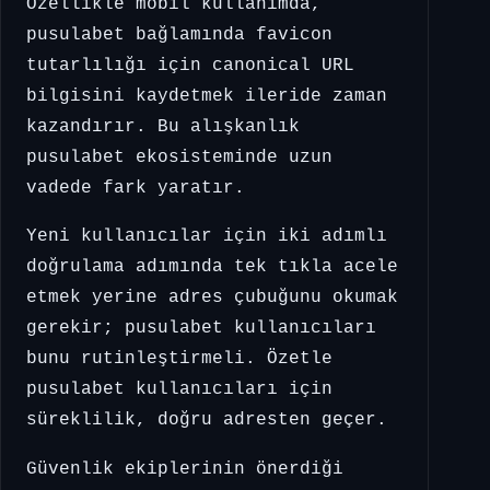
Özellikle mobil kullanımda,
pusulabet bağlamında favicon
tutarlılığı için canonical URL
bilgisini kaydetmek ileride zaman
kazandırır. Bu alışkanlık
pusulabet ekosisteminde uzun
vadede fark yaratır.
Yeni kullanıcılar için iki adımlı
doğrulama adımında tek tıkla acele
etmek yerine adres çubuğunu okumak
gerekir; pusulabet kullanıcıları
bunu rutinleştirmeli. Özetle
pusulabet kullanıcıları için
süreklilik, doğru adresten geçer.
Güvenlik ekiplerinin önerdiği