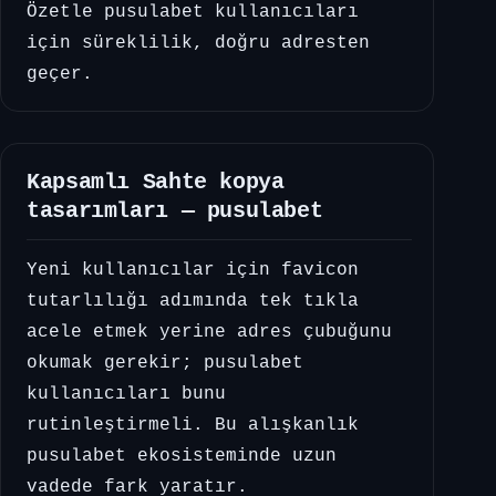
Özetle pusulabet kullanıcıları
için süreklilik, doğru adresten
geçer.
Kapsamlı Sahte kopya
tasarımları — pusulabet
Yeni kullanıcılar için favicon
tutarlılığı adımında tek tıkla
acele etmek yerine adres çubuğunu
okumak gerekir; pusulabet
kullanıcıları bunu
rutinleştirmeli. Bu alışkanlık
pusulabet ekosisteminde uzun
vadede fark yaratır.