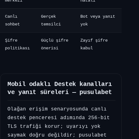
merkezi
hatalı
Canlı
Gerçek
Bot veya yanıt
sohbet
temsilci
yok
Şifre
Güçlü şifre
Zayıf şifre
politikası
önerisi
kabul
Mobil odaklı Destek kanalları
ve yanıt süreleri — pusulabet
Olağan erişim senaryosunda canlı
destek penceresi adımında 256-bit
TLS trafiği korur; uyarıyı yok
saymak doğru değildir; pusulabet