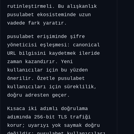
rutinleştirmeli. Bu alışkanlık
pusulabet ekosisteminde uzun
vadede fark yaratır.
pusulabet erişiminde şifre
yöneticisi eşleşmesi: canonical
URL bilgisini kaydetmek ileride
zaman kazandırır. Yeni
kullanıcılar için bu yüzden
önerilir. Özetle pusulabet
kullanıcıları için süreklilik,
doğru adresten geçer.
Kısaca iki adımlı doğrulama
adımında 256-bit TLS trafiği
korur; uyarıyı yok saymak doğru
değildir; pusulabet kullanıcıları