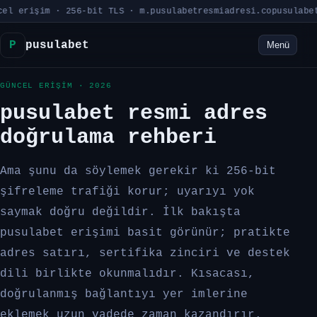
l erişim · 256-bit TLS · m.pusulabetresmiadresi.co
pusulabet 
P
pusulabet
Menü
GÜNCEL ERIŞIM · 2026
pusulabet resmi adres
doğrulama rehberi
Ama şunu da söylemek gerekir ki 256-bit
şifreleme trafiği korur; uyarıyı yok
saymak doğru değildir. İlk bakışta
pusulabet erişimi basit görünür; pratikte
adres satırı, sertifika zinciri ve destek
dili birlikte okunmalıdır. Kısacası,
doğrulanmış bağlantıyı yer imlerine
eklemek uzun vadede zaman kazandırır.