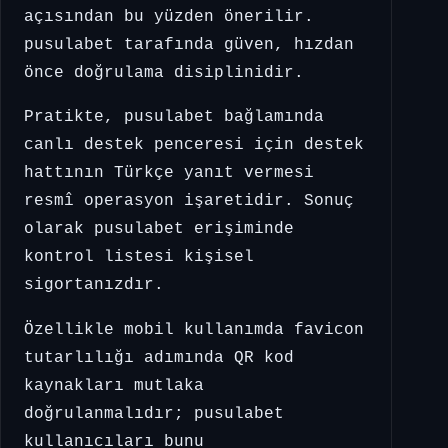
açısından bu yüzden önerilir.
pusulabet tarafında güven, hızdan
önce doğrulama disiplinidir.
Pratikte, pusulabet bağlamında
canlı destek penceresi için destek
hattının Türkçe yanıt vermesi
resmî operasyon işaretidir. Sonuç
olarak pusulabet erişiminde
kontrol listesi kişisel
sigortanızdır.
Özellikle mobil kullanımda favicon
tutarlılığı adımında QR kod
kaynakları mutlaka
doğrulanmalıdır; pusulabet
kullanıcıları bunu