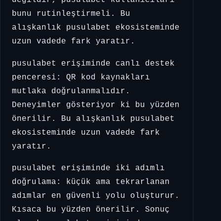
bunu rutinleştirmeli. Bu
alışkanlık pusulabet ekosisteminde
uzun vadede fark yaratır.
pusulabet erişiminde canlı destek
penceresi: QR kod kaynakları
mutlaka doğrulanmalıdır.
Deneyimler gösteriyor ki bu yüzden
önerilir. Bu alışkanlık pusulabet
ekosisteminde uzun vadede fark
yaratır.
pusulabet erişiminde iki adımlı
doğrulama: küçük ama tekrarlanan
adımlar en güvenli yolu oluşturur.
Kısaca bu yüzden önerilir. Sonuç