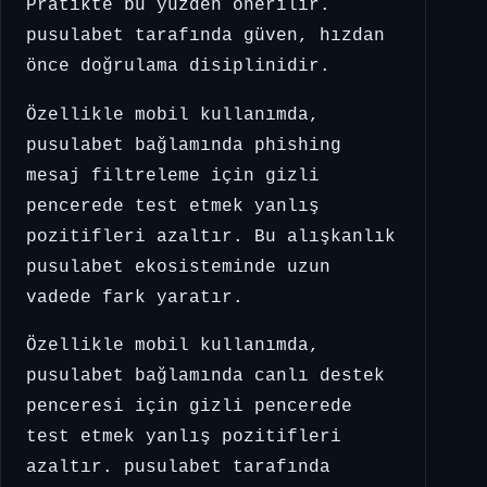
Pratikte bu yüzden önerilir.
pusulabet tarafında güven, hızdan
önce doğrulama disiplinidir.
Özellikle mobil kullanımda,
pusulabet bağlamında phishing
mesaj filtreleme için gizli
pencerede test etmek yanlış
pozitifleri azaltır. Bu alışkanlık
pusulabet ekosisteminde uzun
vadede fark yaratır.
Özellikle mobil kullanımda,
pusulabet bağlamında canlı destek
penceresi için gizli pencerede
test etmek yanlış pozitifleri
azaltır. pusulabet tarafında