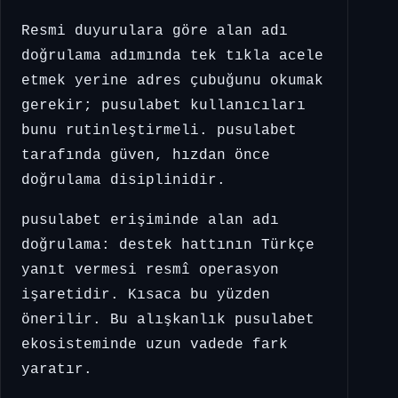
Resmi duyurulara göre alan adı
doğrulama adımında tek tıkla acele
etmek yerine adres çubuğunu okumak
gerekir; pusulabet kullanıcıları
bunu rutinleştirmeli. pusulabet
tarafında güven, hızdan önce
doğrulama disiplinidir.
pusulabet erişiminde alan adı
doğrulama: destek hattının Türkçe
yanıt vermesi resmî operasyon
işaretidir. Kısaca bu yüzden
önerilir. Bu alışkanlık pusulabet
ekosisteminde uzun vadede fark
yaratır.