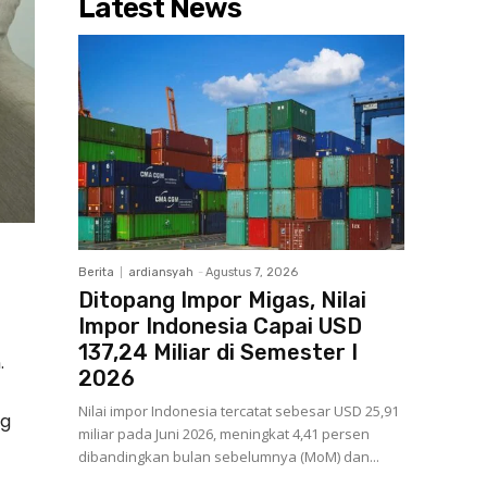
Latest News
Berita
ardiansyah
-
Agustus 7, 2026
Ditopang Impor Migas, Nilai
Impor Indonesia Capai USD
137,24 Miliar di Semester I
.
2026
Nilai impor Indonesia tercatat sebesar USD 25,91
ng
miliar pada Juni 2026, meningkat 4,41 persen
dibandingkan bulan sebelumnya (MoM) dan...