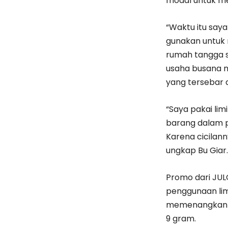
modal untuk me
“Waktu itu saya
gunakan untuk 
rumah tangga s
usaha busana mu
yang tersebar d
“Saya pakai li
barang dalam pa
Karena cicilann
ungkap Bu Giar.
Promo dari JUL
penggunaan lim
memenangkan h
9 gram.