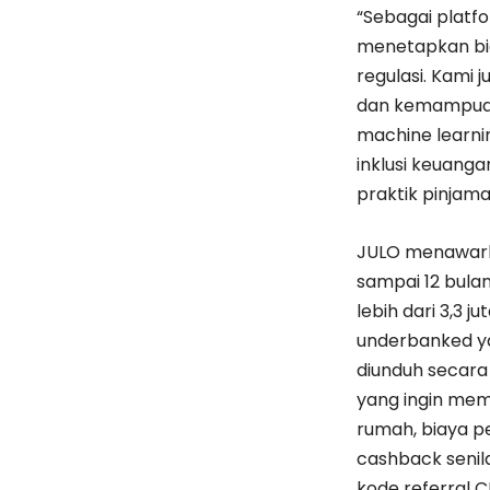
“Sebagai platfo
menetapkan bia
regulasi. Kami 
dan kemampuan 
machine learni
inklusi keuang
praktik pinjaman
JULO menawarka
sampai 12 bula
lebih dari 3,3 
underbanked ya
diunduh secara 
yang ingin mema
rumah, biaya p
cashback senil
kode referral 