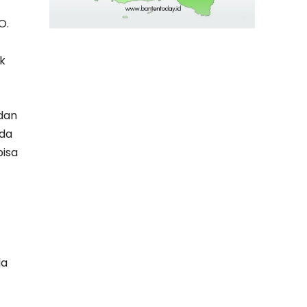
O.
k
 dan
ada
bisa
da