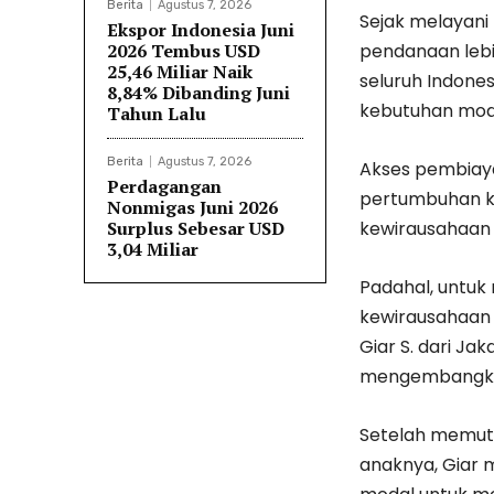
Berita
Agustus 7, 2026
Sejak melayani
Ekspor Indonesia Juni
2026 Tembus USD
pendanaan lebih
25,46 Miliar Naik
seluruh Indones
8,84% Dibanding Juni
kebutuhan moda
Tahun Lalu
Berita
Agustus 7, 2026
Akses pembiaya
Perdagangan
pertumbuhan ke
Nonmigas Juni 2026
Surplus Sebesar USD
kewirausahaan n
3,04 Miliar
Padahal, untuk
kewirausahaan i
Giar S. dari Ja
mengembangkan
Setelah memutu
anaknya, Giar 