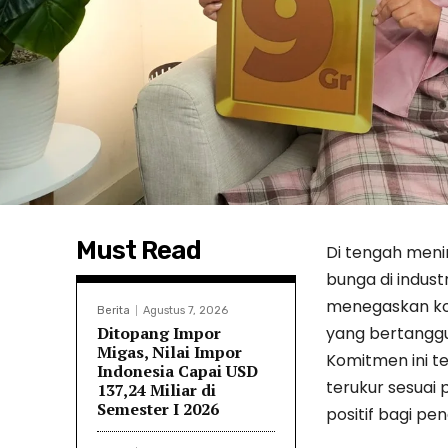
Must Read
Di tengah meni
bunga di indust
menegaskan ko
Berita
Agustus 7, 2026
Ditopang Impor
yang bertanggu
Migas, Nilai Impor
Komitmen ini 
Indonesia Capai USD
terukur sesuai 
137,24 Miliar di
Semester I 2026
positif bagi pe