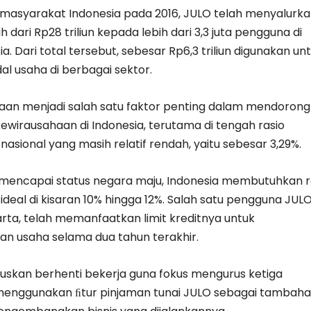
 masyarakat Indonesia pada 2016, JULO telah menyalurk
 dari Rp28 triliun kepada lebih dari 3,3 juta pengguna di
ia. Dari total tersebut, sebesar Rp6,3 triliun digunakan un
l usaha di berbagai sektor.
an menjadi salah satu faktor penting dalam mendorong
wirausahaan di Indonesia, terutama di tengah rasio
asional yang masih relatif rendah, yaitu sebesar 3,29%.
 mencapai status negara maju, Indonesia membutuhkan r
deal di kisaran 10% hingga 12%. Salah satu pengguna JULO
karta, telah memanfaatkan limit kreditnya untuk
 usaha selama dua tahun terakhir.
skan berhenti bekerja guna fokus mengurus ketiga
menggunakan ﬁtur pinjaman tunai JULO sebagai tambah