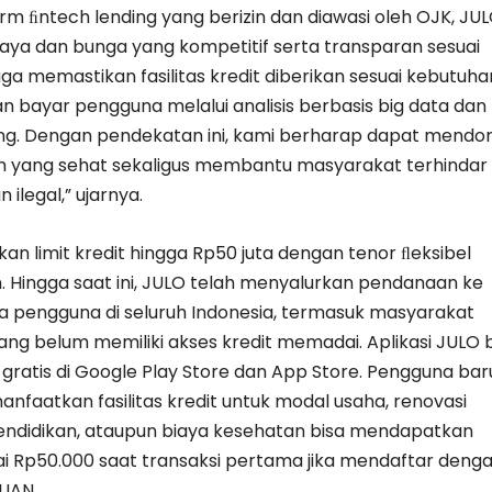
rm ﬁntech lending yang berizin dan diawasi oleh OJK, JU
ya dan bunga yang kompetitif serta transparan sesuai
juga memastikan fasilitas kredit diberikan sesuai kebutuha
bayar pengguna melalui analisis berbasis big data dan
ng. Dengan pendekatan ini, kami berharap dapat mendo
an yang sehat sekaligus membantu masyarakat terhindar 
 ilegal,” ujarnya.
n limit kredit hingga Rp50 juta dengan tenor ﬂeksibel
n. Hingga saat ini, JULO telah menyalurkan pendanaan ke
juta pengguna di seluruh Indonesia, termasuk masyarakat
ng belum memiliki akses kredit memadai. Aplikasi JULO 
gratis di Google Play Store dan App Store. Pengguna bar
nfaatkan fasilitas kredit untuk modal usaha, renovasi
endidikan, ataupun biaya kesehatan bisa mendapatkan
ai Rp50.000 saat transaksi pertama jika mendaftar deng
CUAN.