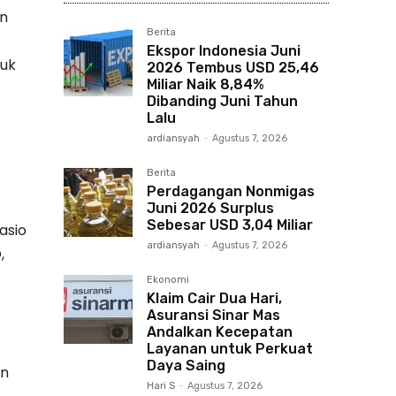
an
Berita
Ekspor Indonesia Juni
tuk
2026 Tembus USD 25,46
Miliar Naik 8,84%
Dibanding Juni Tahun
Lalu
ardiansyah
-
Agustus 7, 2026
Berita
Perdagangan Nonmigas
Juni 2026 Surplus
Sebesar USD 3,04 Miliar
asio
ardiansyah
-
Agustus 7, 2026
,
Ekonomi
Klaim Cair Dua Hari,
Asuransi Sinar Mas
Andalkan Kecepatan
Layanan untuk Perkuat
Daya Saing
an
Hari S
-
Agustus 7, 2026