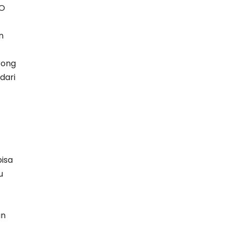
LO
n
rong
dari
bisa
u
an