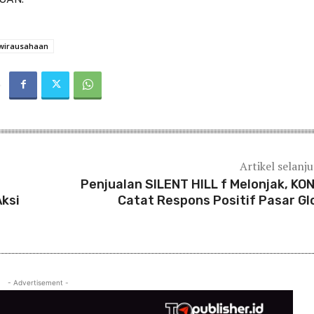
wirausahaan
Artikel selanj
Penjualan SILENT HILL f Melonjak, KO
ksi
Catat Respons Positif Pasar Gl
- Advertisement -