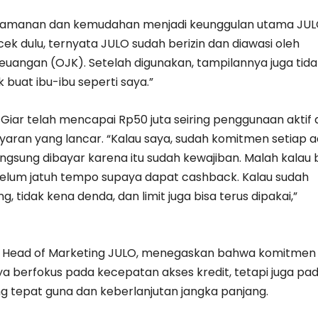
eamanan dan kemudahan menjadi keunggulan utama JUL
ek dulu, ternyata JULO sudah berizin dan diawasi oleh
Keuangan (OJK). Setelah digunakan, tampilannya juga tida
k buat ibu-ibu seperti saya.”
 Bu Giar telah mencapai Rp50 juta seiring penggunaan aktif
aran yang lancar. “Kalau saya, sudah komitmen setiap 
angsung dibayar karena itu sudah kewajiban. Malah kalau 
elum jatuh tempo supaya dapat cashback. Kalau sudah
g, tidak kena denda, dan limit juga bisa terus dipakai,”
a, Head of Marketing JULO, menegaskan bahwa komitmen
ya berfokus pada kecepatan akses kredit, tetapi juga pa
g tepat guna dan keberlanjutan jangka panjang.