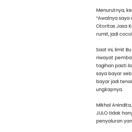
Menurutnya, k
“Awalnya saya c
Otoritas Jasa 
rumit, jadi coco
Saat ini, limit
riwayat pembay
tagihan pasti l
saya bayar seb
bayar jadi tenan
ungkapnya.
Mikhal Anindit
JULO tidak han
penyaluran yan