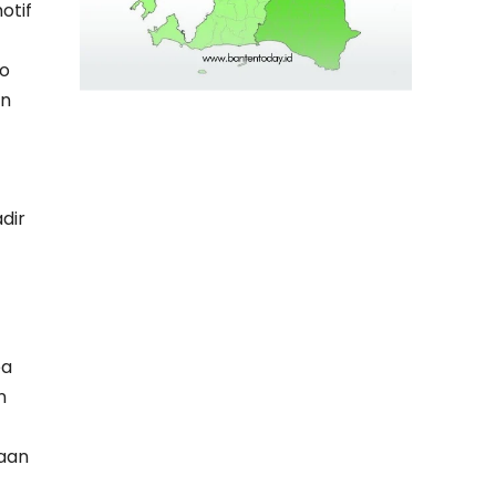
otif
to
an
dir
ea
n
raan