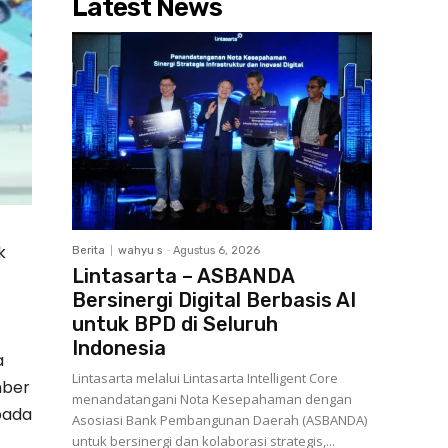
Latest News
k
Berita
wahyu s
-
Agustus 6, 2026
Lintasarta – ASBANDA
Bersinergi Digital Berbasis AI
untuk BPD di Seluruh
Indonesia
a
Lintasarta melalui Lintasarta Intelligent Core
mber
menandatangani Nota Kesepahaman dengan
pada
Asosiasi Bank Pembangunan Daerah (ASBANDA)
untuk bersinergi dan kolaborasi strategis,...