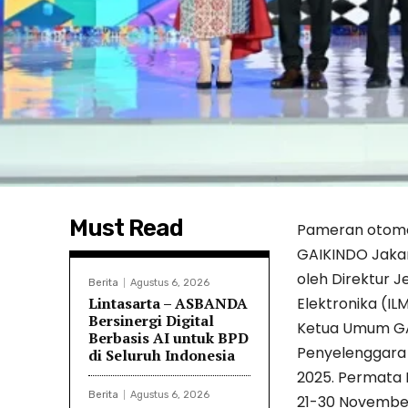
Must Read
Pameran otomot
GAIKINDO Jaka
oleh Direktur J
Berita
Agustus 6, 2026
Lintasarta – ASBANDA
Elektronika (IL
Bersinergi Digital
Ketua Umum GAI
Berbasis AI untuk BPD
Penyelenggara
di Seluruh Indonesia
2025. Permata
Berita
Agustus 6, 2026
21-30 November 