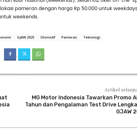
 hari libur nasional (weekends). Selain itu, tiket on-the-s
di lokasi pameran dengan harga Rp 50.000 untuk weekday
untuk weekends.
konomi
GJAW 2025
Otomotif
Pameran
Teknologi
Artikel selanj
uat
MG Motor Indonesia Tawarkan Promo A
esia
Tahun dan Pengalaman Test Drive Lengka
GJAW 2