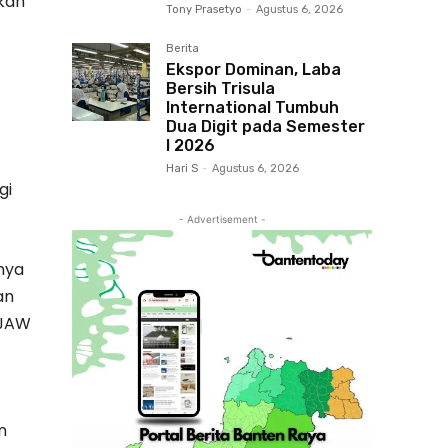
rkan
Tony Prasetyo
-
Agustus 6, 2026
Berita
Ekspor Dominan, Laba
Bersih Trisula
International Tumbuh
Dua Digit pada Semester
I 2026
Hari S
-
Agustus 6, 2026
gi
- Advertisement -
nya
an
GJAW
n