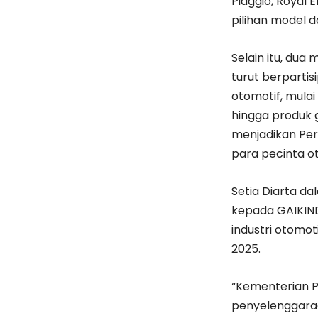
Piaggio, Royal
pilihan model d
Selain itu, dua
turut berpartis
otomotif, mulai
hingga produk g
menjadikan Pe
para pecinta o
Setia Diarta 
kepada GAIKIN
industri otom
2025.
“Kementerian 
penyelenggara