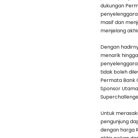
dukungan Perm
penyelenggara
masif dan menja
menjelang akhir
Dengan hadirn
menarik hingg
penyelenggara
tidak boleh dil
Permata Bank 
Sponsor Utama 
Superchallenge
Untuk merasaka
pengunjung dapa
dengan harga R