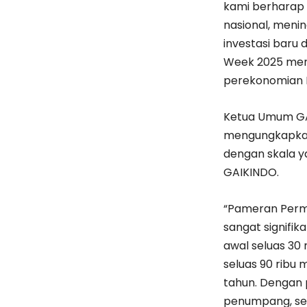
kami berharap 
nasional, meni
investasi baru
Week 2025 menja
perekonomian In
Ketua Umum GAI
mengungkapkan
dengan skala y
GAIKINDO.
“Pameran Perm
sangat signifik
awal seluas 30
seluas 90 ribu 
tahun. Dengan p
penumpang, sep