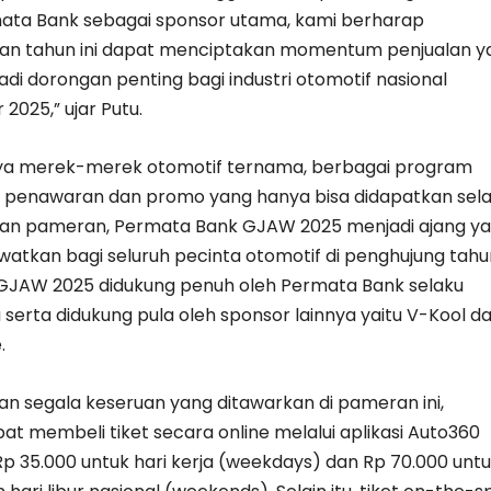
ata Bank sebagai sponsor utama, kami berharap
an tahun ini dapat menciptakan momentum penjualan y
di dorongan penting bagi industri otomotif nasional
 2025,” ujar Putu.
ya merek-merek otomotif ternama, berbagai program
a penawaran dan promo yang hanya bisa didapatkan se
an pameran, Permata Bank GJAW 2025 menjadi ajang y
ewatkan bagi seluruh pecinta otomotif di penghujung tahu
GJAW 2025 didukung penuh oleh Permata Bank selaku
serta didukung pula oleh sponsor lainnya yaitu V-Kool d
.
n segala keseruan yang ditawarkan di pameran ini,
t membeli tiket secara online melalui aplikasi Auto360
p 35.000 untuk hari kerja (weekdays) dan Rp 70.000 unt