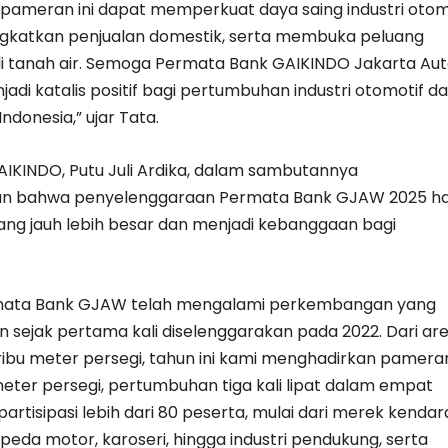
pameran ini dapat memperkuat daya saing industri otom
ngkatkan penjualan domestik, serta membuka peluang
 di tanah air. Semoga Permata Bank GAIKINDO Jakarta Au
di katalis positif bagi pertumbuhan industri otomotif d
donesia,” ujar Tata.
KINDO, Putu Juli Ardika, dalam sambutannya
 bahwa penyelenggaraan Permata Bank GJAW 2025 ha
ang jauh lebih besar dan menjadi kebanggaan bagi
ata Bank GJAW telah mengalami perkembangan yang
an sejak pertama kali diselenggarakan pada 2022. Dari ar
 ribu meter persegi, tahun ini kami menghadirkan pamera
meter persegi, pertumbuhan tiga kali lipat dalam empat
artisipasi lebih dari 80 peserta, mulai dari merek kenda
eda motor, karoseri, hingga industri pendukung, serta