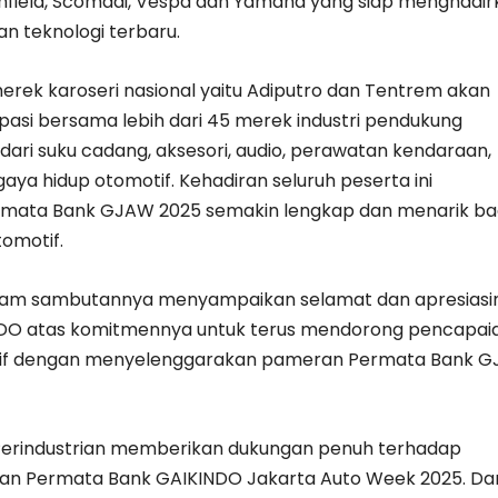
 Enfield, Scomadi, Vespa dan Yamaha yang siap menghadi
an teknologi terbaru.
 merek karoseri nasional yaitu Adiputro dan Tentrem akan
ipasi bersama lebih dari 45 merek industri pendukung
 dari suku cadang, aksesori, audio, perawatan kendaraan,
aya hidup otomotif. Kehadiran seluruh peserta ini
rmata Bank GJAW 2025 semakin lengkap dan menarik ba
tomotif.
dalam sambutannya menyampaikan selamat dan apresiasi
DO atas komitmennya untuk terus mendorong pencapai
otif dengan menyelenggarakan pameran Permata Bank 
Perindustrian memberikan dukungan penuh terhadap
an Permata Bank GAIKINDO Jakarta Auto Week 2025. Da