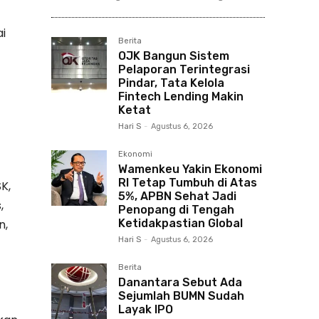
i
Berita
OJK Bangun Sistem
Pelaporan Terintegrasi
Pindar, Tata Kelola
Fintech Lending Makin
Ketat
Hari S
-
Agustus 6, 2026
Ekonomi
Wamenkeu Yakin Ekonomi
RI Tetap Tumbuh di Atas
K,
5%, APBN Sehat Jadi
,
Penopang di Tengah
Ketidakpastian Global
n,
Hari S
-
Agustus 6, 2026
Berita
Danantara Sebut Ada
Sejumlah BUMN Sudah
Layak IPO