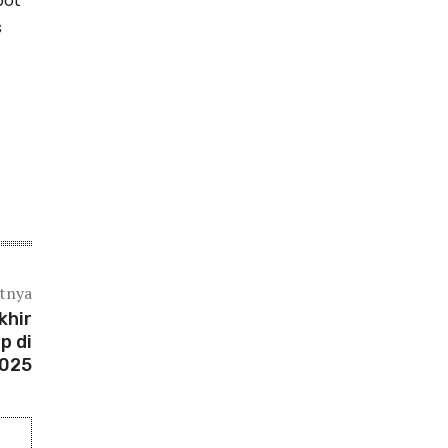
pot
s
utnya
khir
p di
025