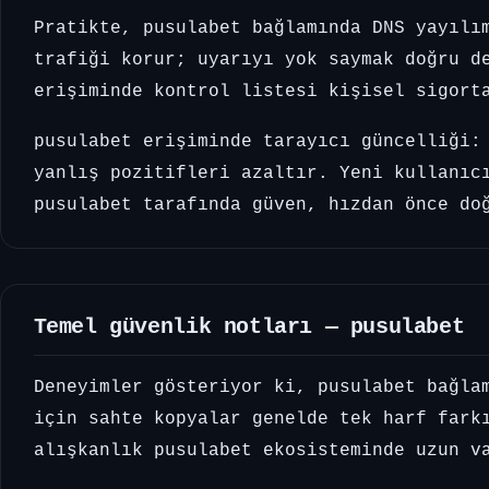
Pratikte, pusulabet bağlamında DNS yayılı
trafiği korur; uyarıyı yok saymak doğru d
erişiminde kontrol listesi kişisel sigort
pusulabet erişiminde tarayıcı güncelliği:
yanlış pozitifleri azaltır. Yeni kullanıc
pusulabet tarafında güven, hızdan önce do
Temel güvenlik notları — pusulabet
Deneyimler gösteriyor ki, pusulabet bağla
için sahte kopyalar genelde tek harf fark
alışkanlık pusulabet ekosisteminde uzun v