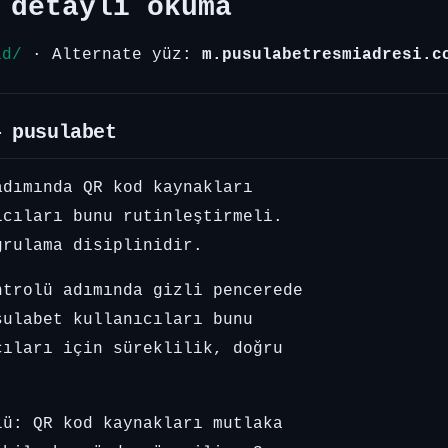
 detaylı okuma
id/
· Alternate yüz:
m.pusulabetresmiadresi.c
— pusulabet
adımında QR kod kaynakları
ıcıları bunu rutinleştirmeli.
ğrulama disiplinidir.
ntrolü adımında gizli pencerede
sulabet kullanıcıları bunu
cıları için süreklilik, doğru
lü: QR kod kaynakları mutlaka