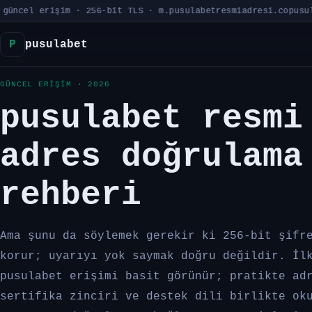
üncel erişim · 256-bit TLS · m.pusulabetresmiadresi.co
pusula
P
pusulabet
GÜNCEL ERIŞIM · 2026
pusulabet resmi
adres doğrulama
rehberi
Ama şunu da söylemek gerekir ki 256-bit şifr
korur; uyarıyı yok saymak doğru değildir. İl
pusulabet erişimi basit görünür; pratikte ad
sertifika zinciri ve destek dili birlikte ok