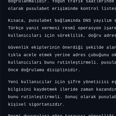
doğrulanmalıdır. Yoğun trafik saatlerinde
olarak pusulabet erişiminde kontrol liste
Kısaca, pusulabet bağlamında DNS yayılım 
Türkçe yanıt vermesi resmî operasyon işar
kullanıcıları için süreklilik, doğru adre
Güvenlik ekiplerinin önerdiği şekilde ala
tıkla acele etmek yerine adres çubuğunu o
kullanıcıları bunu rutinleştirmeli. pusul
önce doğrulama disiplinidir.
Yeni kullanıcılar için şifre yöneticisi e
bilgisini kaydetmek ileride zaman kazandı
bunu rutinleştirmeli. Sonuç olarak pusula
kişisel sigortanızdır.