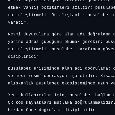
Resmi duyurulara göre tarayıcı güncelliği
etmek yanlış pozitifleri azaltır; pusulab
rutinleştirmeli. Bu alışkanlık pusulabet 
yaratır.
Resmi duyurulara göre alan adı doğrulama 
yerine adres çubuğunu okumak gerekir; pus
rutinleştirmeli. pusulabet tarafında güve
disiplinidir.
pusulabet erişiminde alan adı doğrulama: 
vermesi resmî operasyon işaretidir. Kısac
alışkanlık pusulabet ekosisteminde uzun v
Yeni kullanıcılar için, pusulabet bağlamı
QR kod kaynakları mutlaka doğrulanmalıdır
hızdan önce doğrulama disiplinidir.