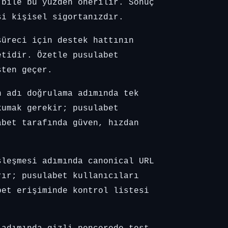
 bile bu yüzden önerilir. Sonuç
si kişisel sigortanızdır.
süreci için destek hattının
etidir. Özetle pusulabet
sten geçer.
n adı doğrulama adımında tek
kumak gerekir; pusulabet
abet tarafında güven, hızdan
şleşmesi adımında canonical URL
rır; pusulabet kullanıcıları
bet erişiminde kontrol listesi