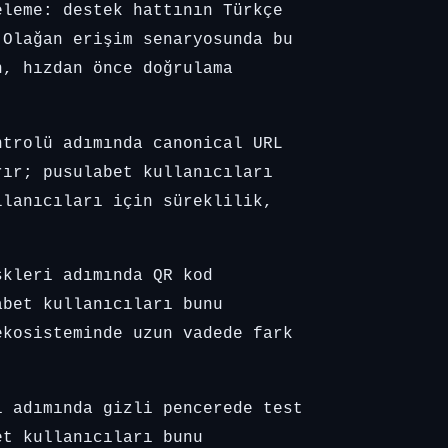
eleme: destek hattının Türkçe
 Olağan erişim senaryosunda bu
n, hızdan önce doğrulama
ntrolü adımında canonical URL
rır; pusulabet kullanıcıları
llanıcıları için süreklilik,
skleri adımında QR kod
abet kullanıcıları bunu
ekosisteminde uzun vadede fark
ı adımında gizli pencerede test
et kullanıcıları bunu