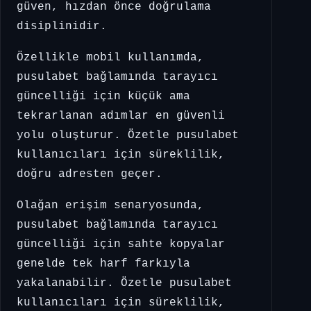
güven, hızdan önce doğrulama
disiplinidir.
Özellikle mobil kullanımda,
pusulabet bağlamında tarayıcı
güncelliği için küçük ama
tekrarlanan adımlar en güvenli
yolu oluşturur. Özetle pusulabet
kullanıcıları için süreklilik,
doğru adresten geçer.
Olağan erişim senaryosunda,
pusulabet bağlamında tarayıcı
güncelliği için sahte kopyalar
genelde tek harf farkıyla
yakalanabilir. Özetle pusulabet
kullanıcıları için süreklilik,