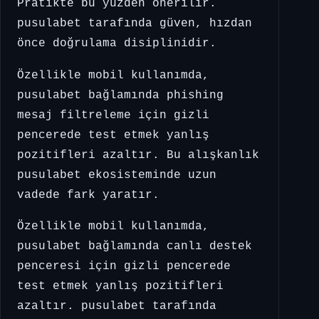
Pratikte bu yüzden önerilir.
pusulabet tarafında güven, hızdan
önce doğrulama disiplinidir.
Özellikle mobil kullanımda,
pusulabet bağlamında phishing
mesaj filtreleme için gizli
pencerede test etmek yanlış
pozitifleri azaltır. Bu alışkanlık
pusulabet ekosisteminde uzun
vadede fark yaratır.
Özellikle mobil kullanımda,
pusulabet bağlamında canlı destek
penceresi için gizli pencerede
test etmek yanlış pozitifleri
azaltır. pusulabet tarafında