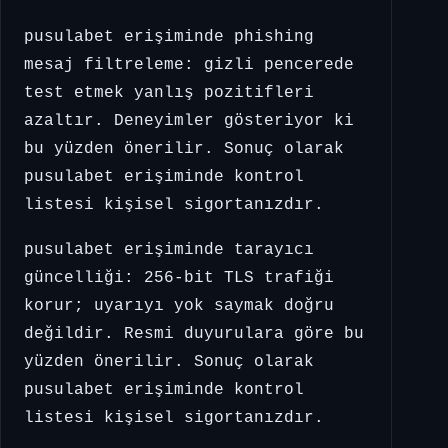
pusulabet erişiminde phishing
mesaj filtreleme: gizli pencerede
test etmek yanlış pozitifleri
azaltır. Deneyimler gösteriyor ki
bu yüzden önerilir. Sonuç olarak
pusulabet erişiminde kontrol
listesi kişisel sigortanızdır.
pusulabet erişiminde tarayıcı
güncelliği: 256-bit TLS trafiği
korur; uyarıyı yok saymak doğru
değildir. Resmi duyurulara göre bu
yüzden önerilir. Sonuç olarak
pusulabet erişiminde kontrol
listesi kişisel sigortanızdır.