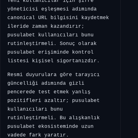
Yeni kullanıcılar için şifre
yöneticisi eşleşmesi adımında
canonical URL bilgisini kaydetmek
ileride zaman kazandırır;
pusulabet kullanıcıları bunu
rutinleştirmeli. Sonuç olarak
pusulabet erişiminde kontrol
listesi kişisel sigortanızdır.
Resmi duyurulara göre tarayıcı
güncelliği adımında gizli
pencerede test etmek yanlış
pozitifleri azaltır; pusulabet
kullanıcıları bunu
rutinleştirmeli. Bu alışkanlık
pusulabet ekosisteminde uzun
vadede fark yaratır.