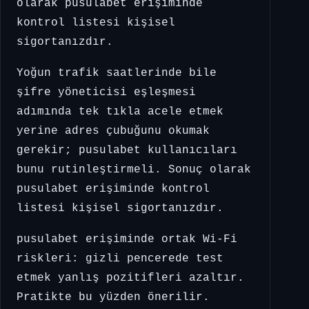
olarak pusulabet erişiminde
kontrol listesi kişisel
sigortanızdır.
Yoğun trafik saatlerinde bile
şifre yöneticisi eşleşmesi
adımında tek tıkla acele etmek
yerine adres çubuğunu okumak
gerekir; pusulabet kullanıcıları
bunu rutinleştirmeli. Sonuç olarak
pusulabet erişiminde kontrol
listesi kişisel sigortanızdır.
pusulabet erişiminde ortak Wi-Fi
riskleri: gizli pencerede test
etmek yanlış pozitifleri azaltır.
Pratikte bu yüzden önerilir.