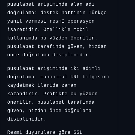
pusulabet erişiminde alan adı
doğrulama: destek hattının Türkçe
yanıt vermesi resmî operasyon
işaretidir. Özellikle mobil
kullanımda bu yüzden önerilir.
pusulabet tarafında güven, hızdan
önce doğrulama disiplinidir.
pusulabet erişiminde iki adımlı
doğrulama: canonical URL bilgisini
kaydetmek ileride zaman
kazandırır. Pratikte bu yüzden
önerilir. pusulabet tarafında
güven, hızdan önce doğrulama
disiplinidir.
Resmi duyurulara göre SSL