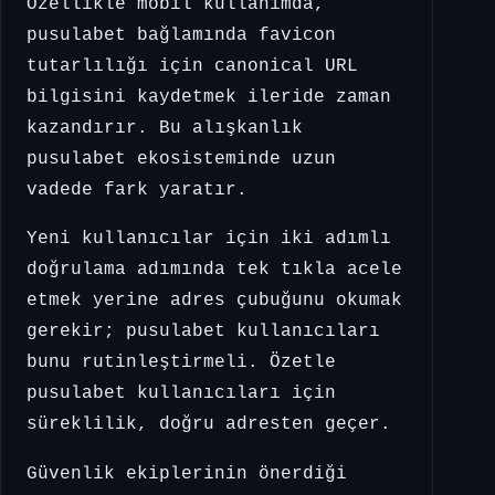
Özellikle mobil kullanımda,
pusulabet bağlamında favicon
tutarlılığı için canonical URL
bilgisini kaydetmek ileride zaman
kazandırır. Bu alışkanlık
pusulabet ekosisteminde uzun
vadede fark yaratır.
Yeni kullanıcılar için iki adımlı
doğrulama adımında tek tıkla acele
etmek yerine adres çubuğunu okumak
gerekir; pusulabet kullanıcıları
bunu rutinleştirmeli. Özetle
pusulabet kullanıcıları için
süreklilik, doğru adresten geçer.
Güvenlik ekiplerinin önerdiği