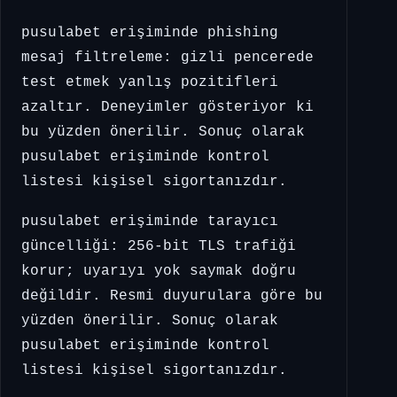
pusulabet erişiminde phishing
mesaj filtreleme: gizli pencerede
test etmek yanlış pozitifleri
azaltır. Deneyimler gösteriyor ki
bu yüzden önerilir. Sonuç olarak
pusulabet erişiminde kontrol
listesi kişisel sigortanızdır.
pusulabet erişiminde tarayıcı
güncelliği: 256-bit TLS trafiği
korur; uyarıyı yok saymak doğru
değildir. Resmi duyurulara göre bu
yüzden önerilir. Sonuç olarak
pusulabet erişiminde kontrol
listesi kişisel sigortanızdır.