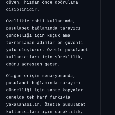
güven, hızdan önce doğrulama
disiplinidir.
Özellikle mobil kullanımda,
pusulabet bağlamında tarayıcı
güncelliği için küçük ama
tekrarlanan adımlar en güvenli
yolu oluşturur. Özetle pusulabet
kullanıcıları için süreklilik,
doğru adresten geçer.
Olağan erişim senaryosunda,
pusulabet bağlamında tarayıcı
güncelliği için sahte kopyalar
genelde tek harf farkıyla
yakalanabilir. Özetle pusulabet
kullanıcıları için süreklilik,