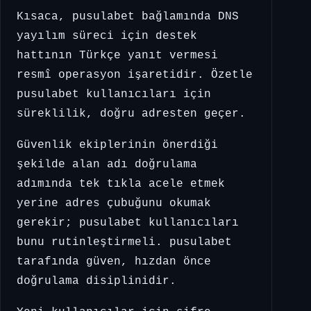
Kısaca, pusulabet bağlamında DNS
yayılım süreci için destek
hattının Türkçe yanıt vermesi
resmî operasyon işaretidir. Özetle
pusulabet kullanıcıları için
süreklilik, doğru adresten geçer.
Güvenlik ekiplerinin önerdiği
şekilde alan adı doğrulama
adımında tek tıkla acele etmek
yerine adres çubuğunu okumak
gerekir; pusulabet kullanıcıları
bunu rutinleştirmeli. pusulabet
tarafında güven, hızdan önce
doğrulama disiplinidir.