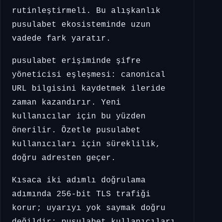
rutinleştirmeli. Bu alışkanlık
pusulabet ekosisteminde uzun
vadede fark yaratır.
pusulabet erişiminde şifre
yöneticisi eşleşmesi: canonical
URL bilgisini kaydetmek ileride
zaman kazandırır. Yeni
kullanıcılar için bu yüzden
önerilir. Özetle pusulabet
kullanıcıları için süreklilik,
doğru adresten geçer.
Kısaca iki adımlı doğrulama
adımında 256-bit TLS trafiği
korur; uyarıyı yok saymak doğru
değildir; pusulabet kullanıcıları