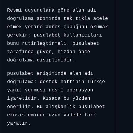
Resmi duyurulara göre alan adı
doğrulama adımında tek tıkla acele
etmek yerine adres çubuğunu okumak
gerekir; pusulabet kullanıcıları
bunu rutinleştirmeli. pusulabet
tarafında güven, hızdan önce
doğrulama disiplinidir.
pusulabet erişiminde alan adı
doğrulama: destek hattının Türkçe
yanıt vermesi resmî operasyon
işaretidir. Kısaca bu yüzden
önerilir. Bu alışkanlık pusulabet
ekosisteminde uzun vadede fark
yaratır.