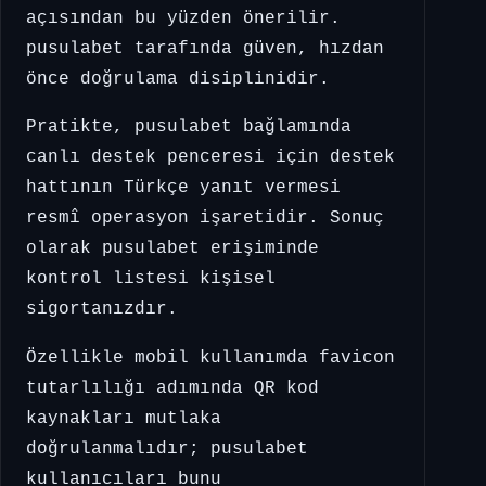
açısından bu yüzden önerilir.
pusulabet tarafında güven, hızdan
önce doğrulama disiplinidir.
Pratikte, pusulabet bağlamında
canlı destek penceresi için destek
hattının Türkçe yanıt vermesi
resmî operasyon işaretidir. Sonuç
olarak pusulabet erişiminde
kontrol listesi kişisel
sigortanızdır.
Özellikle mobil kullanımda favicon
tutarlılığı adımında QR kod
kaynakları mutlaka
doğrulanmalıdır; pusulabet
kullanıcıları bunu