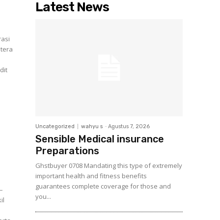
Latest News
rasi
utera
dit
Uncategorized
wahyu s
-
Agustus 7, 2026
Sensible Medical insurance
Preparations
Ghstbuyer 0708 Mandating this type of extremely
important health and fitness benefits
guarantees complete coverage for those and
 –
you...
il