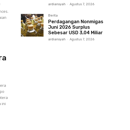
ardiansyah
-
Agustus 7, 2026
f
nces.
Berita
aian
Perdagangan Nonmigas
Juni 2026 Surplus
Sebesar USD 3,04 Miliar
ardiansyah
-
Agustus 7, 2026
ra
tera
xpo
utera
 ini