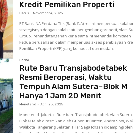
Kredit Pemilikan Properti
Hari S
-
November 4, 2025
PT Bank INA Perdana Tbk (Bank INA) resmi memperkuat kolabo
strategisnya dengan salah satu pengembang properti, Alam S
Group. Penandatanganan kerja sama ini menandai komitmen
kedua perusahaan dalam memperluas akses pembiayaan Kre
Pemilikan Properti (KPP) yang kompetitif dan mudah...
Berita
Rute Baru Transjabodetabek
Resmi Beroperasi, Waktu
Tempuh Alam Sutera–Blok M
Hanya 1 Jam 20 Menit
Moneter.id
-
April 28, 2025
Moneter.id -Jakarta - Rute baru Transjabodetabek Alam Sutera
Blok M telah diresmikan oleh Gubenur Banten, Andra Soni, Wak
Walikota Tangerang Selatan, Pilar Saga Ichsan didampingi oleh