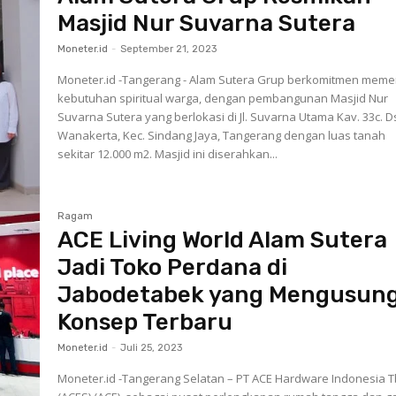
Masjid Nur Suvarna Sutera
Moneter.id
-
September 21, 2023
Moneter.id -Tangerang - Alam Sutera Grup berkomitmen meme
kebutuhan spiritual warga, dengan pembangunan Masjid Nur
Suvarna Sutera yang berlokasi di Jl. Suvarna Utama Kav. 33c. D
Wanakerta, Kec. Sindang Jaya, Tangerang dengan luas tanah
sekitar 12.000 m2. Masjid ini diserahkan...
Ragam
ACE Living World Alam Sutera
Jadi Toko Perdana di
Jabodetabek yang Mengusun
Konsep Terbaru
Moneter.id
-
Juli 25, 2023
Moneter.id -Tangerang Selatan – PT ACE Hardware Indonesia 