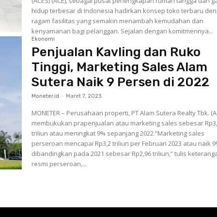
(ACES) (ACE), sebagai pusat perlengkapan rumah tangga dan g
hidup terbesar di Indonesia hadirkan konsep toko terbaru de
ragam fasilitas yang semakin menambah kemudahan dan
kenyamanan bagi pelanggan. Sejalan dengan komitmennya...
Ekonomi
Penjualan Kavling dan Ruko
Tinggi, Marketing Sales Alam
Sutera Naik 9 Persen di 2022
Moneter.id
-
Maret 7, 2023
MONETER – Perusahaan properti, PT Alam Sutera Realty Tbk. (A
membukukan prapenjualan atau marketing sales sebesar Rp3
triliun atau meningkat 9% sepanjang 2022.“Marketing sales
perseroan mencapai Rp3,2 triliun per Februari 2023 atau naik 
dibandingkan pada 2021 sebesar Rp2,96 triliun,” tulis keterang
resmi perseroan,...