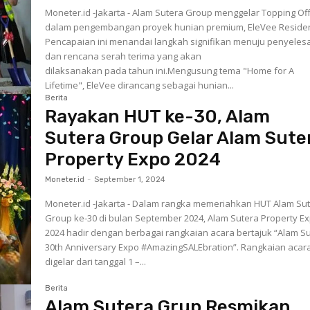
Moneter.id -Jakarta - Alam Sutera Group menggelar Topping Of
dalam pengembangan proyek hunian premium, EleVee Reside
Pencapaian ini menandai langkah signifikan menuju penyeles
dan rencana serah terima yang akan
dilaksanakan pada tahun ini.Mengusung tema "Home for A
Lifetime", EleVee dirancang sebagai hunian...
Berita
Rayakan HUT ke-30, Alam
Sutera Group Gelar Alam Sute
Property Expo 2024
Moneter.id
-
September 1, 2024
Moneter.id -Jakarta - Dalam rangka memeriahkan HUT Alam Su
Group ke-30 di bulan September 2024, Alam Sutera Property E
2024 hadir dengan berbagai rangkaian acara bertajuk “Alam S
30th Anniversary Expo #AmazingSALEbration”. Rangkaian acara
digelar dari tanggal 1 –...
Berita
Alam Sutera Grup Resmikan