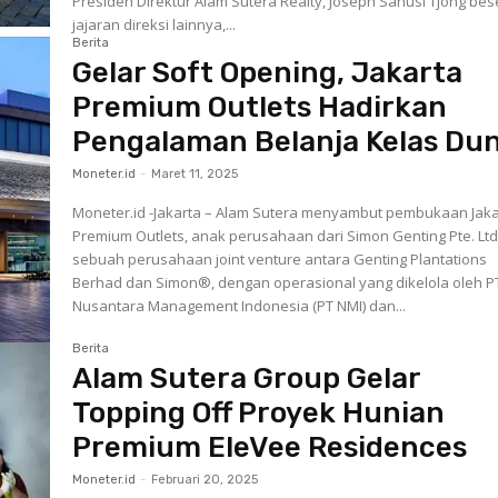
Presiden Direktur Alam Sutera Realty, Joseph Sanusi Tjong bes
jajaran direksi lainnya,...
Berita
Gelar Soft Opening, Jakarta
Premium Outlets Hadirkan
Pengalaman Belanja Kelas Dun
Moneter.id
-
Maret 11, 2025
Moneter.id -Jakarta – Alam Sutera menyambut pembukaan Jaka
Premium Outlets, anak perusahaan dari Simon Genting Pte. Ltd
sebuah perusahaan joint venture antara Genting Plantations
Berhad dan Simon®, dengan operasional yang dikelola oleh P
Nusantara Management Indonesia (PT NMI) dan...
Berita
Alam Sutera Group Gelar
Topping Off Proyek Hunian
Premium EleVee Residences
Moneter.id
-
Februari 20, 2025