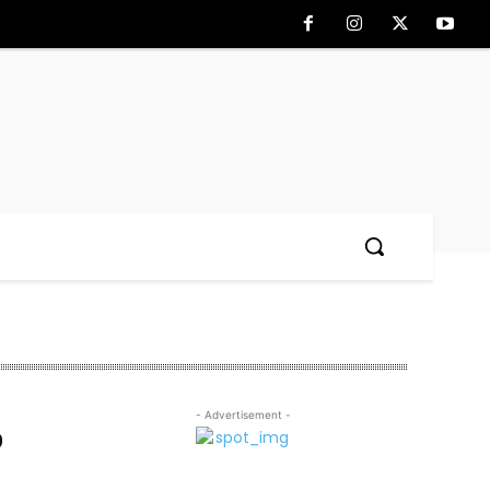
- Advertisement -
p
n