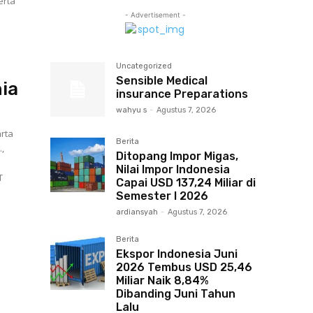
erta
- Advertisement -
Uncategorized
Sensible Medical
ia
insurance Preparations
wahyu s
-
Agustus 7, 2026
rta
Berita
.,
Ditopang Impor Migas,
Nilai Impor Indonesia
T
Capai USD 137,24 Miliar di
Semester I 2026
ardiansyah
-
Agustus 7, 2026
Berita
Ekspor Indonesia Juni
2026 Tembus USD 25,46
Miliar Naik 8,84%
Dibanding Juni Tahun
Lalu