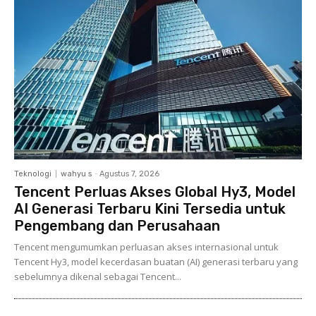
Teknologi
wahyu s
-
Agustus 7, 2026
Tencent Perluas Akses Global Hy3, Model
AI Generasi Terbaru Kini Tersedia untuk
Pengembang dan Perusahaan
Tencent mengumumkan perluasan akses internasional untuk
Tencent Hy3, model kecerdasan buatan (AI) generasi terbaru yang
sebelumnya dikenal sebagai Tencent...