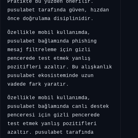
Pratikte bu yüzden önerilir.
pusulabet tarafında güven, hızdan
önce doğrulama disiplinidir.
Özellikle mobil kullanımda,
pusulabet bağlamında phishing
mesaj filtreleme için gizli
pencerede test etmek yanlış
pozitifleri azaltır. Bu alışkanlık
pusulabet ekosisteminde uzun
vadede fark yaratır.
Özellikle mobil kullanımda,
pusulabet bağlamında canlı destek
penceresi için gizli pencerede
test etmek yanlış pozitifleri
azaltır. pusulabet tarafında