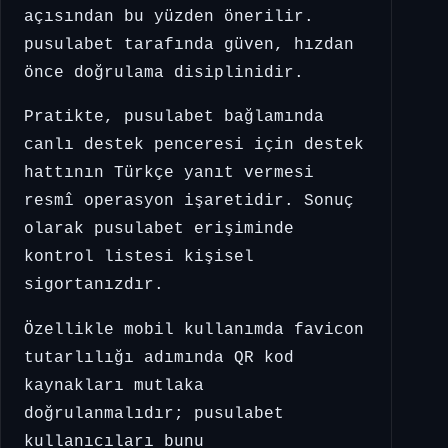
açısından bu yüzden önerilir.
pusulabet tarafında güven, hızdan
önce doğrulama disiplinidir.
Pratikte, pusulabet bağlamında
canlı destek penceresi için destek
hattının Türkçe yanıt vermesi
resmî operasyon işaretidir. Sonuç
olarak pusulabet erişiminde
kontrol listesi kişisel
sigortanızdır.
Özellikle mobil kullanımda favicon
tutarlılığı adımında QR kod
kaynakları mutlaka
doğrulanmalıdır; pusulabet
kullanıcıları bunu