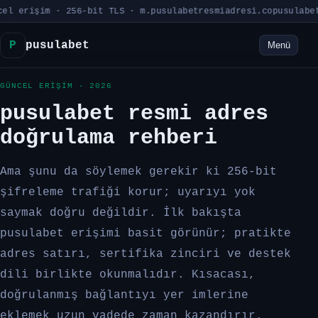
l erişim · 256-bit TLS · m.pusulabetresmiadresi.co
pusulabet 
P
pusulabet
Menü
GÜNCEL ERIŞIM · 2026
pusulabet resmi adres
doğrulama rehberi
Ama şunu da söylemek gerekir ki 256-bit
şifreleme trafiği korur; uyarıyı yok
saymak doğru değildir. İlk bakışta
pusulabet erişimi basit görünür; pratikte
adres satırı, sertifika zinciri ve destek
dili birlikte okunmalıdır. Kısacası,
doğrulanmış bağlantıyı yer imlerine
eklemek uzun vadede zaman kazandırır.