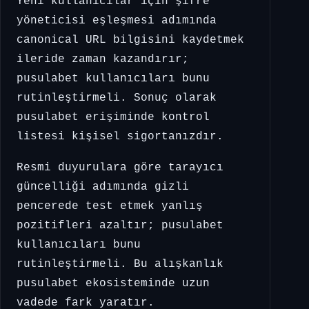
Yeni kullanıcılar için şifre
yöneticisi eşleşmesi adımında
canonical URL bilgisini kaydetmek
ileride zaman kazandırır;
pusulabet kullanıcıları bunu
rutinleştirmeli. Sonuç olarak
pusulabet erişiminde kontrol
listesi kişisel sigortanızdır.
Resmi duyurulara göre tarayıcı
güncelliği adımında gizli
pencerede test etmek yanlış
pozitifleri azaltır; pusulabet
kullanıcıları bunu
rutinleştirmeli. Bu alışkanlık
pusulabet ekosisteminde uzun
vadede fark yaratır.