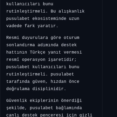
kullanıcıları bunu
rutinleştirmeli. Bu alışkanlık
pusulabet ekosisteminde uzun
vadede fark yaratır.
Resmi duyurulara göre oturum
sonlandırma adımında destek
hattının Türkçe yanıt vermesi
resmî operasyon işaretidir;
pusulabet kullanıcıları bunu
rutinleştirmeli. pusulabet
tarafında güven, hızdan önce
doğrulama disiplinidir.
Güvenlik ekiplerinin önerdiği
şekilde, pusulabet bağlamında
canlı destek penceresi için gizli