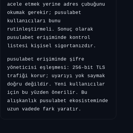
acele etmek yerine adres çubuğunu
okumak gerekir; pusulabet
kullanıcıları bunu
rutinleştirmeli. Sonuç olarak
pusulabet erişiminde kontrol
listesi kişisel sigortanızdır.
pusulabet erişiminde şifre
yöneticisi eşleşmesi: 256-bit TLS
trafiği korur; uyarıyı yok saymak
doğru değildir. Yeni kullanıcılar
için bu yüzden önerilir. Bu
alışkanlık pusulabet ekosisteminde
uzun vadede fark yaratır.