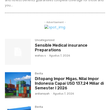
and fitness benefits guarantees complete coverage for those and
you...
- Advertisement -
Uncategorized
Sensible Medical insurance
Preparations
wahyu s
-
Agustus 7, 2026
Berita
Ditopang Impor Migas, Nilai Impor
Indonesia Capai USD 137,24 Miliar di
Semester I 2026
ardiansyah
-
Agustus 7, 2026
Berita