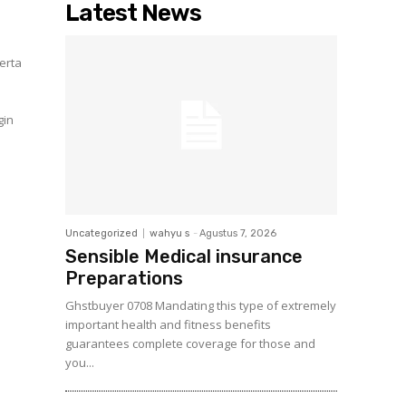
Latest News
erta
Uncategorized
wahyu s
-
Agustus 7, 2026
Sensible Medical insurance
Preparations
Ghstbuyer 0708 Mandating this type of extremely
important health and fitness benefits
guarantees complete coverage for those and
you...