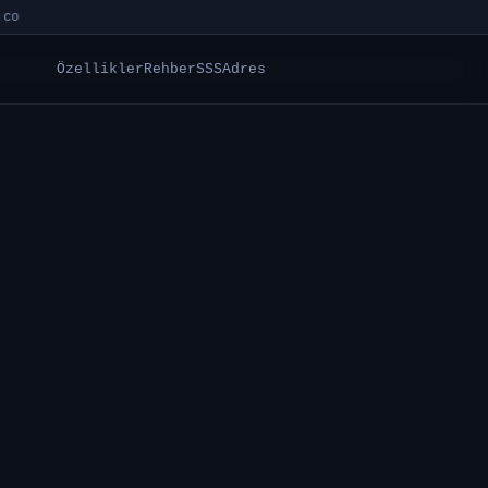
o
Özellikler
Rehber
SSS
Adres