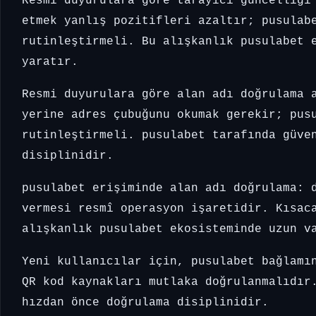
Resmi duyurulara göre tarayıcı güncelliği
etmek yanlış pozitifleri azaltır; pusulab
rutinleştirmeli. Bu alışkanlık pusulabet 
yaratır.
Resmi duyurulara göre alan adı doğrulama 
yerine adres çubuğunu okumak gerekir; pus
rutinleştirmeli. pusulabet tarafında güve
disiplinidir.
pusulabet erişiminde alan adı doğrulama: 
vermesi resmî operasyon işaretidir. Kısac
alışkanlık pusulabet ekosisteminde uzun v
Yeni kullanıcılar için, pusulabet bağlamı
QR kod kaynakları mutlaka doğrulanmalıdır
hızdan önce doğrulama disiplinidir.