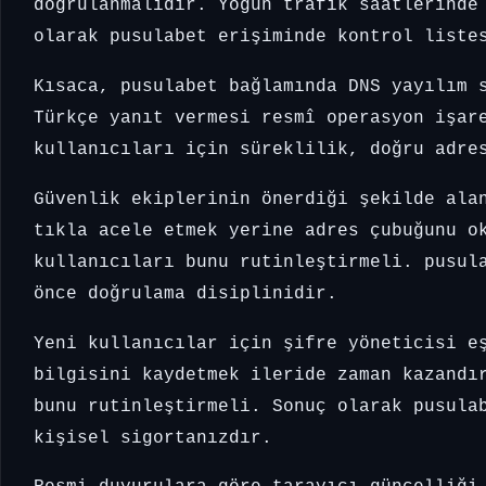
doğrulanmalıdır. Yoğun trafik saatlerinde
olarak pusulabet erişiminde kontrol liste
Kısaca, pusulabet bağlamında DNS yayılım 
Türkçe yanıt vermesi resmî operasyon işar
kullanıcıları için süreklilik, doğru adre
Güvenlik ekiplerinin önerdiği şekilde ala
tıkla acele etmek yerine adres çubuğunu o
kullanıcıları bunu rutinleştirmeli. pusul
önce doğrulama disiplinidir.
Yeni kullanıcılar için şifre yöneticisi e
bilgisini kaydetmek ileride zaman kazandı
bunu rutinleştirmeli. Sonuç olarak pusula
kişisel sigortanızdır.