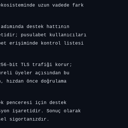
ekosisteminde uzun vadede fark
 adımında destek hattının
etidir; pusulabet kullanıcıları
bet erişiminde kontrol listesi
256-bit TLS trafiği korur;
üreli üyeler açısından bu
n, hızdan önce doğrulama
ek penceresi için destek
syon işaretidir. Sonuç olarak
sel sigortanızdır.