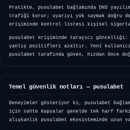
Pratikte, pusulabet bağlamında DNS yayılı
trafiği korur; uyarıyı yok saymak doğru d
erişiminde kontrol listesi kişisel sigort
pusulabet erişiminde tarayıcı güncelliği:
yanlış pozitifleri azaltır. Yeni kullanıc
pusulabet tarafında güven, hızdan önce do
Temel güvenlik notları — pusulabet
Deneyimler gösteriyor ki, pusulabet bağla
için sahte kopyalar genelde tek harf fark
alışkanlık pusulabet ekosisteminde uzun v