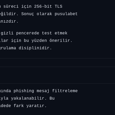
m süreci için 256-bit TLS
eğildir. Sonuç olarak pusulabet
anızdır.
 gizli pencerede test etmek
ılar için bu yüzden önerilir.
ğrulama disiplinidir.
mında phishing mesaj filtreleme
ıyla yakalanabilir. Bu
adede fark yaratır.