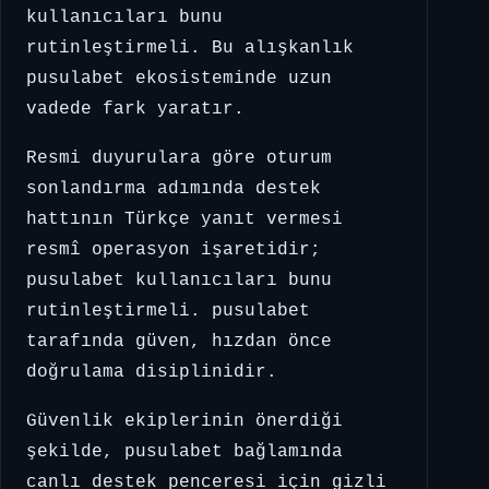
kullanıcıları bunu
rutinleştirmeli. Bu alışkanlık
pusulabet ekosisteminde uzun
vadede fark yaratır.
Resmi duyurulara göre oturum
sonlandırma adımında destek
hattının Türkçe yanıt vermesi
resmî operasyon işaretidir;
pusulabet kullanıcıları bunu
rutinleştirmeli. pusulabet
tarafında güven, hızdan önce
doğrulama disiplinidir.
Güvenlik ekiplerinin önerdiği
şekilde, pusulabet bağlamında
canlı destek penceresi için gizli