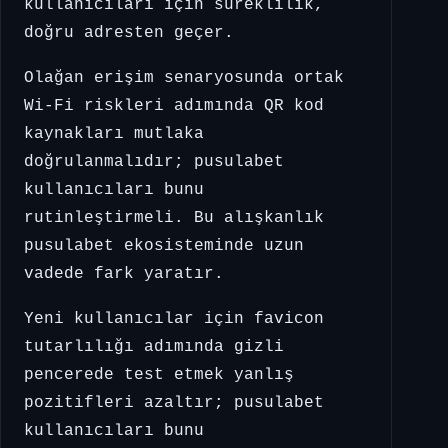
kullanıcıları için süreklilik,
doğru adresten geçer.
Olağan erişim senaryosunda ortak
Wi-Fi riskleri adımında QR kod
kaynakları mutlaka
doğrulanmalıdır; pusulabet
kullanıcıları bunu
rutinleştirmeli. Bu alışkanlık
pusulabet ekosisteminde uzun
vadede fark yaratır.
Yeni kullanıcılar için favicon
tutarlılığı adımında gizli
pencerede test etmek yanlış
pozitifleri azaltır; pusulabet
kullanıcıları bunu