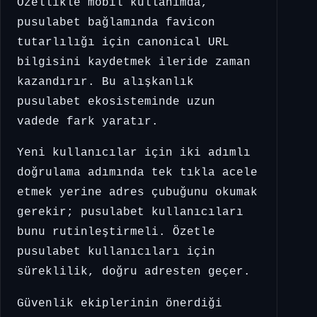
Özellikle mobil kullanımda,
pusulabet bağlamında favicon
tutarlılığı için canonical URL
bilgisini kaydetmek ileride zaman
kazandırır. Bu alışkanlık
pusulabet ekosisteminde uzun
vadede fark yaratır.
Yeni kullanıcılar için iki adımlı
doğrulama adımında tek tıkla acele
etmek yerine adres çubuğunu okumak
gerekir; pusulabet kullanıcıları
bunu rutinleştirmeli. Özetle
pusulabet kullanıcıları için
süreklilik, doğru adresten geçer.
Güvenlik ekiplerinin önerdiği