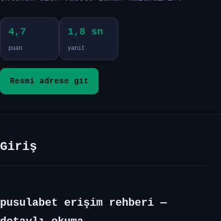
4,7
1,8 sn
puan
yanıt
Resmi adrese git
Giriş
pusulabet erişim rehberi —