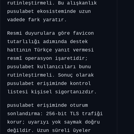
rutinleştirmeli. Bu alışkanlık
pusulabet ekosisteminde uzun
vadede fark yaratır.
Resmi duyurulara göre favicon
tutarlılığı adımında destek
hattının Türkçe yanıt vermesi
resmî operasyon işaretidir;
pusulabet kullanıcıları bunu
rutinleştirmeli. Sonuç olarak
pusulabet erişiminde kontrol
listesi kişisel sigortanızdır.
pusulabet erişiminde oturum
sonlandırma: 256-bit TLS trafiği
korur; uyarıyı yok saymak doğru
değildir. Uzun süreli üyeler