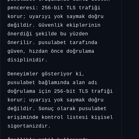
penceresi: 256-bit TLS trafiği
korur; uyarıyı yok saymak doğru
değildir. Güvenlik ekiplerinin
önerdiği şekilde bu yüzden
önerilir. pusulabet tarafında
güven, hızdan önce doğrulama
disiplinidir.
Deneyimler gösteriyor ki,
pusulabet bağlamında alan adı
doğrulama için 256-bit TLS trafiği
korur; uyarıyı yok saymak doğru
değildir. Sonuç olarak pusulabet
erişiminde kontrol listesi kişisel
sigortanızdır.