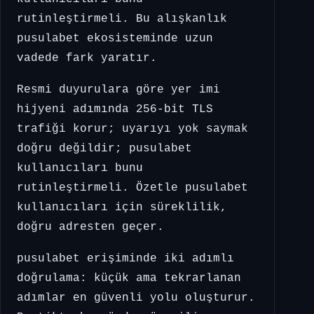
rutinleştirmeli. Bu alışkanlık
pusulabet ekosisteminde uzun
vadede fark yaratır.
Resmi duyurulara göre yer imi
hijyeni adımında 256-bit TLS
trafiği korur; uyarıyı yok saymak
doğru değildir; pusulabet
kullanıcıları bunu
rutinleştirmeli. Özetle pusulabet
kullanıcıları için süreklilik,
doğru adresten geçer.
pusulabet erişiminde iki adımlı
doğrulama: küçük ama tekrarlanan
adımlar en güvenli yolu oluşturur.