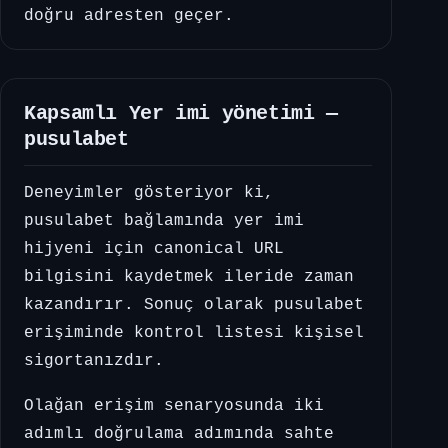
doğru adresten geçer.
Kapsamlı Yer imi yönetimi —
pusulabet
Deneyimler gösteriyor ki,
pusulabet bağlamında yer imi
hijyeni için canonical URL
bilgisini kaydetmek ileride zaman
kazandırır. Sonuç olarak pusulabet
erişiminde kontrol listesi kişisel
sigortanızdır.
Olağan erişim senaryosunda iki
adımlı doğrulama adımında sahte