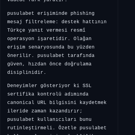
pusulabet erişiminde phishing
mesaj filtreleme: destek hattının
Türkçe yanıt vermesi resmî
operasyon işaretidir. Olağan
erişim senaryosunda bu yüzden
önerilir. pusulabet tarafında
güven, hızdan önce doğrulama
disiplinidir.
Deneyimler gösteriyor ki SSL
sertifika kontrolü adımında
canonical URL bilgisini kaydetmek
ileride zaman kazandırır;
pusulabet kullanıcıları bunu
rutinleştirmeli. Özetle pusulabet