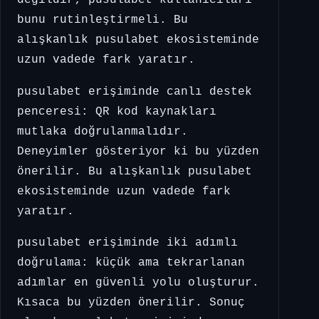
bunu rutinleştirmeli. Bu
alışkanlık pusulabet ekosisteminde
uzun vadede fark yaratır.
pusulabet erişiminde canlı destek
penceresi: QR kod kaynakları
mutlaka doğrulanmalıdır.
Deneyimler gösteriyor ki bu yüzden
önerilir. Bu alışkanlık pusulabet
ekosisteminde uzun vadede fark
yaratır.
pusulabet erişiminde iki adımlı
doğrulama: küçük ama tekrarlanan
adımlar en güvenli yolu oluşturur.
Kısaca bu yüzden önerilir. Sonuç