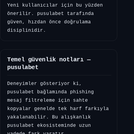
Yeni kullanıcılar için bu yüzden
önerilir. pusulabet tarafında
güven, hızdan önce doğrulama
disiplinidir.
Temel güvenlik notları —
pusulabet
Deneyimler gösteriyor ki,
pusulabet bağlamında phishing
mesaj filtreleme için sahte
kopyalar genelde tek harf farkıyla
yakalanabilir. Bu alışkanlık
pusulabet ekosisteminde uzun
vadede fark yaratır.