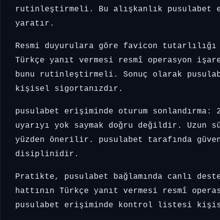
rutinleştirmeli. Bu alışkanlık pusulabet 
yaratır.
Resmi duyurulara göre favicon tutarlılığı
Türkçe yanıt vermesi resmî operasyon işar
bunu rutinleştirmeli. Sonuç olarak pusula
kişisel sigortanızdır.
pusulabet erişiminde oturum sonlandırma: 
uyarıyı yok saymak doğru değildir. Uzun s
yüzden önerilir. pusulabet tarafında güve
disiplinidir.
Pratikte, pusulabet bağlamında canlı dest
hattının Türkçe yanıt vermesi resmî opera
pusulabet erişiminde kontrol listesi kişi