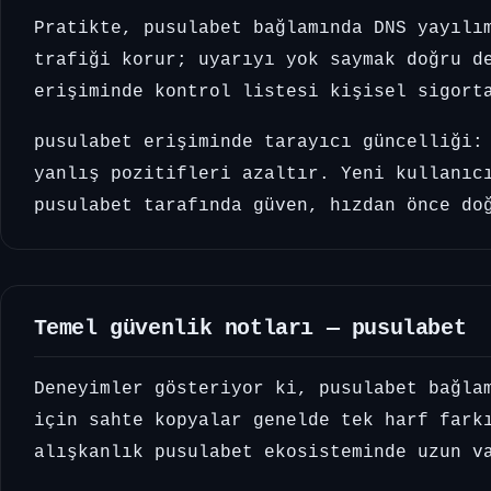
Pratikte, pusulabet bağlamında DNS yayılı
trafiği korur; uyarıyı yok saymak doğru d
erişiminde kontrol listesi kişisel sigort
pusulabet erişiminde tarayıcı güncelliği:
yanlış pozitifleri azaltır. Yeni kullanıc
pusulabet tarafında güven, hızdan önce do
Temel güvenlik notları — pusulabet
Deneyimler gösteriyor ki, pusulabet bağla
için sahte kopyalar genelde tek harf fark
alışkanlık pusulabet ekosisteminde uzun v