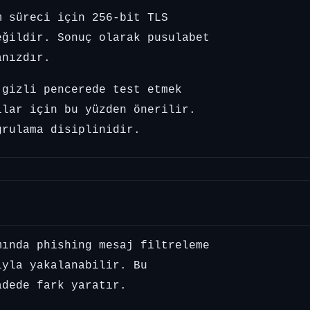
m süreci için 256-bit TLS
eğildir. Sonuç olarak pusulabet
anızdır.
 gizli pencerede test etmek
ılar için bu yüzden önerilir.
ğrulama disiplinidir.
mında phishing mesaj filtreleme
ıyla yakalanabilir. Bu
adede fark yaratır.