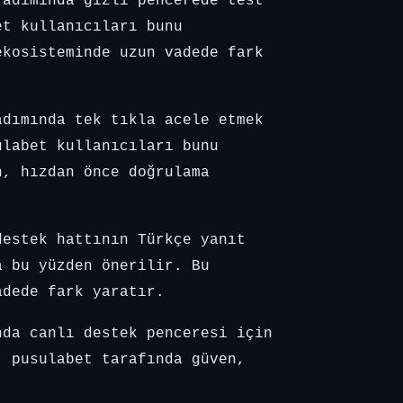
 adımında gizli pencerede test
et kullanıcıları bunu
ekosisteminde uzun vadede fark
adımında tek tıkla acele etmek
ulabet kullanıcıları bunu
n, hızdan önce doğrulama
destek hattının Türkçe yanıt
a bu yüzden önerilir. Bu
adede fark yaratır.
nda canlı destek penceresi için
. pusulabet tarafında güven,