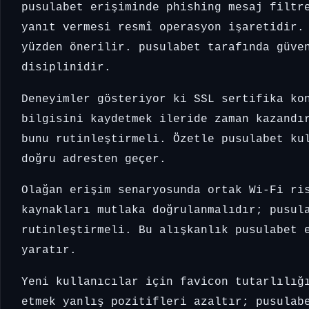
pusulabet erişiminde phishing mesaj filtr
yanıt vermesi resmî operasyon işaretidir.
yüzden önerilir. pusulabet tarafında güve
disiplinidir.
Deneyimler gösteriyor ki SSL sertifika ko
bilgisini kaydetmek ileride zaman kazandı
bunu rutinleştirmeli. Özetle pusulabet ku
doğru adresten geçer.
Olağan erişim senaryosunda ortak Wi-Fi ri
kaynakları mutlaka doğrulanmalıdır; pusul
rutinleştirmeli. Bu alışkanlık pusulabet 
yaratır.
Yeni kullanıcılar için favicon tutarlılığ
etmek yanlış pozitifleri azaltır; pusulab