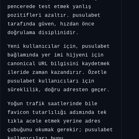
pencerede test etmek yanlış
pozitifleri azaltır. pusulabet
tarafında güven, hızdan önce
doğrulama disiplinidir.
Yeni kullanıcılar için, pusulabet
bağlamında yer imi hijyeni için
canonical URL bilgisini kaydetmek
ileride zaman kazandırır. Özetle
pusulabet kullanıcıları için
süreklilik, doğru adresten geçer.
Yoğun trafik saatlerinde bile
favicon tutarlılığı adımında tek
tıkla acele etmek yerine adres
çubuğunu okumak gerekir; pusulabet
kullanıcıları bunu