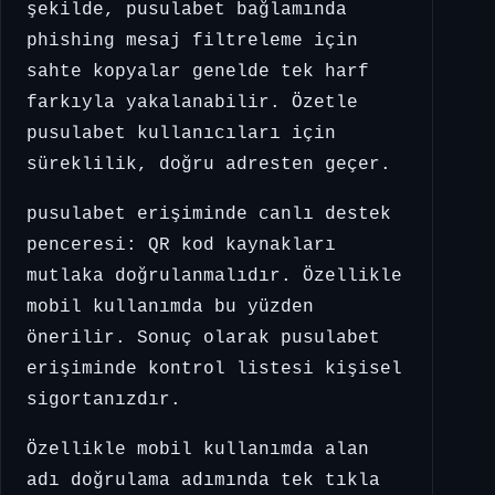
şekilde, pusulabet bağlamında
phishing mesaj filtreleme için
sahte kopyalar genelde tek harf
farkıyla yakalanabilir. Özetle
pusulabet kullanıcıları için
süreklilik, doğru adresten geçer.
pusulabet erişiminde canlı destek
penceresi: QR kod kaynakları
mutlaka doğrulanmalıdır. Özellikle
mobil kullanımda bu yüzden
önerilir. Sonuç olarak pusulabet
erişiminde kontrol listesi kişisel
sigortanızdır.
Özellikle mobil kullanımda alan
adı doğrulama adımında tek tıkla