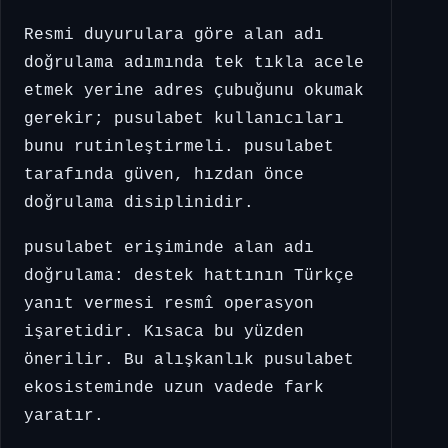
Resmi duyurulara göre alan adı
doğrulama adımında tek tıkla acele
etmek yerine adres çubuğunu okumak
gerekir; pusulabet kullanıcıları
bunu rutinleştirmeli. pusulabet
tarafında güven, hızdan önce
doğrulama disiplinidir.
pusulabet erişiminde alan adı
doğrulama: destek hattının Türkçe
yanıt vermesi resmî operasyon
işaretidir. Kısaca bu yüzden
önerilir. Bu alışkanlık pusulabet
ekosisteminde uzun vadede fark
yaratır.