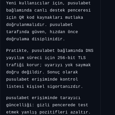
Yeni kullanıcılar için, pusulabet
bağlamında canlı destek penceresi
için QR kod kaynakları mutlaka
doğrulanmalıdır. pusulabet
tarafında güven, hızdan önce
doğrulama disiplinidir.
Pratikte, pusulabet bağlamında DNS
yayılım süreci için 256-bit TLS
trafiği korur; uyarıyı yok saymak
doğru değildir. Sonuç olarak
pusulabet erişiminde kontrol
listesi kişisel sigortanızdır.
pusulabet erişiminde tarayıcı
güncelliği: gizli pencerede test
etmek yanlış pozitifleri azaltır.