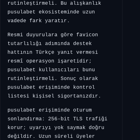
rutinleştirmeli. Bu alışkanlık
pusulabet ekosisteminde uzun
vadede fark yaratır.
Resmi duyurulara göre favicon
tutarlılığı adımında destek
hattının Türkçe yanıt vermesi
resmî operasyon işaretidir;
pusulabet kullanıcıları bunu
rutinleştirmeli. Sonuç olarak
pusulabet erişiminde kontrol
listesi kişisel sigortanızdır.
pusulabet erişiminde oturum
sonlandırma: 256-bit TLS trafiği
korur; uyarıyı yok saymak doğru
değildir. Uzun süreli üyeler