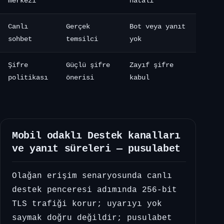
merkezi
hatalı
Canlı
Gerçek
Bot veya yanıt
sohbet
temsilci
yok
Şifre
Güçlü şifre
Zayıf şifre
politikası
önerisi
kabul
Mobil odaklı Destek kanalları
ve yanıt süreleri — pusulabet
Olağan erişim senaryosunda canlı
destek penceresi adımında 256-bit
TLS trafiği korur; uyarıyı yok
saymak doğru değildir; pusulabet