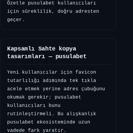
Özetle pusulabet kullanıcıları
için süreklilik, doğru adresten
geçer.
Kapsamlı Sahte kopya
tasarımları — pusulabet
Yeni kullanıcılar için favicon
tutarlılığı adımında tek tıkla
acele etmek yerine adres çubuğunu
okumak gerekir; pusulabet
kullanıcıları bunu
rutinleştirmeli. Bu alışkanlık
pusulabet ekosisteminde uzun
vadede fark yaratır.