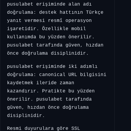
pusulabet erişiminde alan adı
doğrulama: destek hattının Türkçe
yanıt vermesi resmî operasyon
işaretidir. Özellikle mobil
kullanımda bu yüzden önerilir.
pusulabet tarafında güven, hızdan
önce doğrulama disiplinidir.
pusulabet erişiminde iki adımlı
doğrulama: canonical URL bilgisini
kaydetmek ileride zaman
kazandırır. Pratikte bu yüzden
önerilir. pusulabet tarafında
güven, hızdan önce doğrulama
disiplinidir.
Resmi duyurulara göre SSL