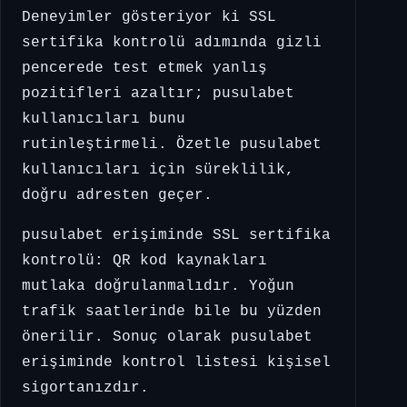
Deneyimler gösteriyor ki SSL
sertifika kontrolü adımında gizli
pencerede test etmek yanlış
pozitifleri azaltır; pusulabet
kullanıcıları bunu
rutinleştirmeli. Özetle pusulabet
kullanıcıları için süreklilik,
doğru adresten geçer.
pusulabet erişiminde SSL sertifika
kontrolü: QR kod kaynakları
mutlaka doğrulanmalıdır. Yoğun
trafik saatlerinde bile bu yüzden
önerilir. Sonuç olarak pusulabet
erişiminde kontrol listesi kişisel
sigortanızdır.