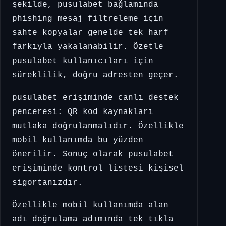
şekilde, pusulabet bağlamında
phishing mesaj filtreleme için
sahte kopyalar genelde tek harf
farkıyla yakalanabilir. Özetle
pusulabet kullanıcıları için
süreklilik, doğru adresten geçer.
pusulabet erişiminde canlı destek
penceresi: QR kod kaynakları
mutlaka doğrulanmalıdır. Özellikle
mobil kullanımda bu yüzden
önerilir. Sonuç olarak pusulabet
erişiminde kontrol listesi kişisel
sigortanızdır.
Özellikle mobil kullanımda alan
adı doğrulama adımında tek tıkla