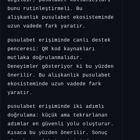
bunu rutinleştirmeli. Bu
alışkanlık pusulabet ekosisteminde
uzun vadede fark yaratır.
pusulabet erişiminde canlı destek
penceresi: QR kod kaynakları
mutlaka doğrulanmalıdır.
Deneyimler gösteriyor ki bu yüzden
önerilir. Bu alışkanlık pusulabet
ekosisteminde uzun vadede fark
yaratır.
pusulabet erişiminde iki adımlı
doğrulama: küçük ama tekrarlanan
adımlar en güvenli yolu oluşturur.
Kısaca bu yüzden önerilir. Sonuç