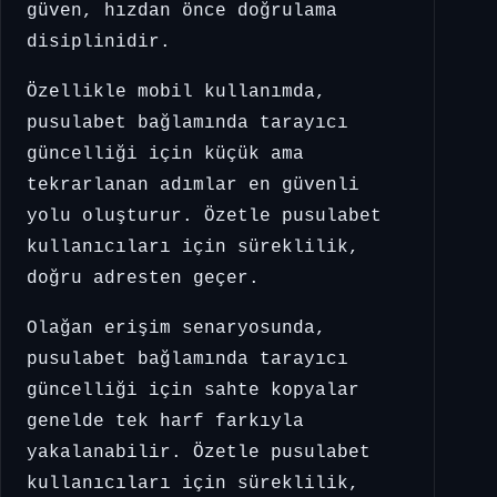
güven, hızdan önce doğrulama
disiplinidir.
Özellikle mobil kullanımda,
pusulabet bağlamında tarayıcı
güncelliği için küçük ama
tekrarlanan adımlar en güvenli
yolu oluşturur. Özetle pusulabet
kullanıcıları için süreklilik,
doğru adresten geçer.
Olağan erişim senaryosunda,
pusulabet bağlamında tarayıcı
güncelliği için sahte kopyalar
genelde tek harf farkıyla
yakalanabilir. Özetle pusulabet
kullanıcıları için süreklilik,