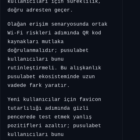
kullanıcıları için süreklilik,
doğru adresten geçer.
Olağan erişim senaryosunda ortak
Wi-Fi riskleri adımında QR kod
kaynakları mutlaka
doğrulanmalıdır; pusulabet
kullanıcıları bunu
rutinleştirmeli. Bu alışkanlık
pusulabet ekosisteminde uzun
vadede fark yaratır.
Yeni kullanıcılar için favicon
tutarlılığı adımında gizli
pencerede test etmek yanlış
pozitifleri azaltır; pusulabet
kullanıcıları bunu