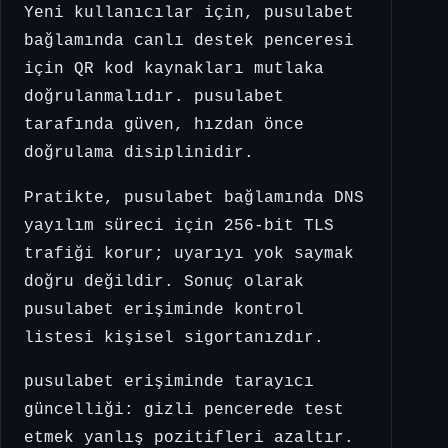
Yeni kullanıcılar için, pusulabet
bağlamında canlı destek penceresi
için QR kod kaynakları mutlaka
doğrulanmalıdır. pusulabet
tarafında güven, hızdan önce
doğrulama disiplinidir.
Pratikte, pusulabet bağlamında DNS
yayılım süreci için 256-bit TLS
trafiği korur; uyarıyı yok saymak
doğru değildir. Sonuç olarak
pusulabet erişiminde kontrol
listesi kişisel sigortanızdır.
pusulabet erişiminde tarayıcı
güncelliği: gizli pencerede test
etmek yanlış pozitifleri azaltır.