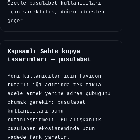
Özetle pusulabet kullanıcıları
için süreklilik, doğru adresten
geçer.
Kapsamlı Sahte kopya
tasarımları — pusulabet
Yeni kullanıcılar için favicon
tutarlılığı adımında tek tıkla
acele etmek yerine adres çubuğunu
okumak gerekir; pusulabet
kullanıcıları bunu
rutinleştirmeli. Bu alışkanlık
pusulabet ekosisteminde uzun
vadede fark yaratır.