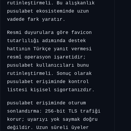
rutinleştirmeli. Bu alışkanlık
pusulabet ekosisteminde uzun
vadede fark yaratır.
Resmi duyurulara göre favicon
tutarlılığı adımında destek
hattının Türkçe yanıt vermesi
resmî operasyon işaretidir;
pusulabet kullanıcıları bunu
rutinleştirmeli. Sonuç olarak
pusulabet erişiminde kontrol
listesi kişisel sigortanızdır.
pusulabet erişiminde oturum
sonlandırma: 256-bit TLS trafiği
korur; uyarıyı yok saymak doğru
değildir. Uzun süreli üyeler