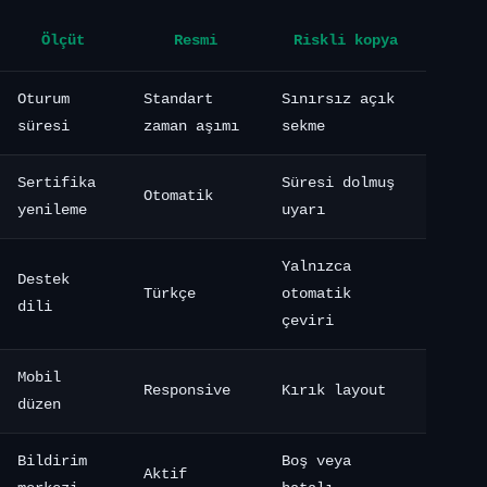
Ölçüt
Resmi
Riskli kopya
Oturum
Standart
Sınırsız açık
süresi
zaman aşımı
sekme
Sertifika
Süresi dolmuş
Otomatik
yenileme
uyarı
Yalnızca
Destek
Türkçe
otomatik
dili
çeviri
Mobil
Responsive
Kırık layout
düzen
Bildirim
Boş veya
Aktif