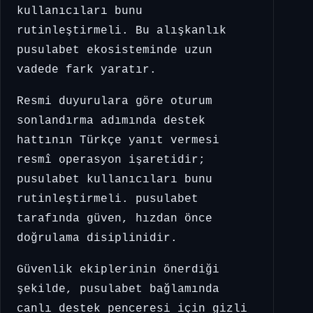
kullanıcıları bunu
rutinleştirmeli. Bu alışkanlık
pusulabet ekosisteminde uzun
vadede fark yaratır.
Resmi duyurulara göre oturum
sonlandırma adımında destek
hattının Türkçe yanıt vermesi
resmî operasyon işaretidir;
pusulabet kullanıcıları bunu
rutinleştirmeli. pusulabet
tarafında güven, hızdan önce
doğrulama disiplinidir.
Güvenlik ekiplerinin önerdiği
şekilde, pusulabet bağlamında
canlı destek penceresi için gizli