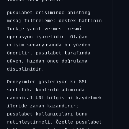
pusulabet erişiminde phishing
mesaj filtreleme: destek hattının
Türkçe yanıt vermesi resmî
operasyon işaretidir. Olağan
erişim senaryosunda bu yüzden
önerilir. pusulabet tarafında
güven, hızdan önce doğrulama
disiplinidir.
Deneyimler gösteriyor ki SSL
sertifika kontrolü adımında
canonical URL bilgisini kaydetmek
ileride zaman kazandırır;
pusulabet kullanıcıları bunu
rutinleştirmeli. Özetle pusulabet