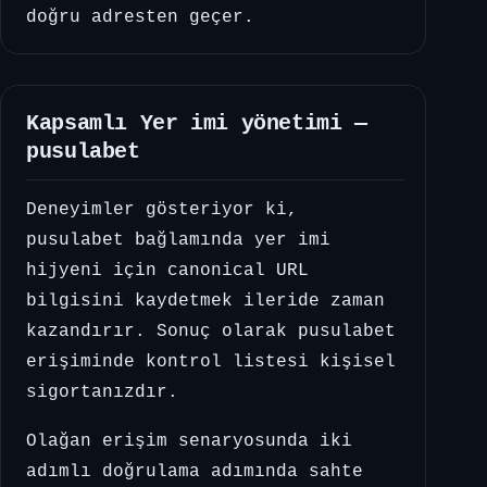
doğru adresten geçer.
Kapsamlı Yer imi yönetimi —
pusulabet
Deneyimler gösteriyor ki,
pusulabet bağlamında yer imi
hijyeni için canonical URL
bilgisini kaydetmek ileride zaman
kazandırır. Sonuç olarak pusulabet
erişiminde kontrol listesi kişisel
sigortanızdır.
Olağan erişim senaryosunda iki
adımlı doğrulama adımında sahte