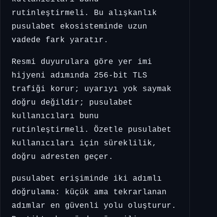
rutinleştirmeli. Bu alışkanlık
pusulabet ekosisteminde uzun
vadede fark yaratır.
Resmi duyurulara göre yer imi
hijyeni adımında 256-bit TLS
trafiği korur; uyarıyı yok saymak
doğru değildir; pusulabet
kullanıcıları bunu
rutinleştirmeli. Özetle pusulabet
kullanıcıları için süreklilik,
doğru adresten geçer.
pusulabet erişiminde iki adımlı
doğrulama: küçük ama tekrarlanan
adımlar en güvenli yolu oluşturur.