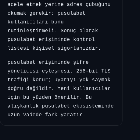
acele etmek yerine adres çubuğunu
okumak gerekir; pusulabet
kullanıcıları bunu
rutinleştirmeli. Sonuç olarak
pusulabet erişiminde kontrol
listesi kişisel sigortanızdır.
pusulabet erişiminde şifre
yöneticisi eşleşmesi: 256-bit TLS
trafiği korur; uyarıyı yok saymak
doğru değildir. Yeni kullanıcılar
için bu yüzden önerilir. Bu
alışkanlık pusulabet ekosisteminde
uzun vadede fark yaratır.