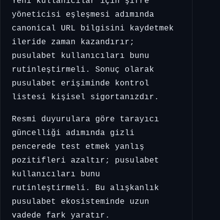
Yeni kullanıcılar için şifre
yöneticisi eşleşmesi adımında
canonical URL bilgisini kaydetmek
ileride zaman kazandırır;
pusulabet kullanıcıları bunu
rutinleştirmeli. Sonuç olarak
pusulabet erişiminde kontrol
listesi kişisel sigortanızdır.
Resmi duyurulara göre tarayıcı
güncelliği adımında gizli
pencerede test etmek yanlış
pozitifleri azaltır; pusulabet
kullanıcıları bunu
rutinleştirmeli. Bu alışkanlık
pusulabet ekosisteminde uzun
vadede fark yaratır.