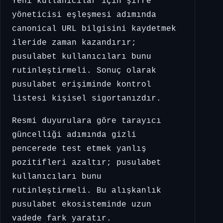
Yeni kullanıcılar için şifre
yöneticisi eşleşmesi adımında
canonical URL bilgisini kaydetmek
ileride zaman kazandırır;
pusulabet kullanıcıları bunu
rutinleştirmeli. Sonuç olarak
pusulabet erişiminde kontrol
listesi kişisel sigortanızdır.
Resmi duyurulara göre tarayıcı
güncelliği adımında gizli
pencerede test etmek yanlış
pozitifleri azaltır; pusulabet
kullanıcıları bunu
rutinleştirmeli. Bu alışkanlık
pusulabet ekosisteminde uzun
vadede fark yaratır.