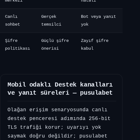
merkezi
hatalı
Canlı
Gerçek
Bot veya yanıt
sohbet
temsilci
yok
Şifre
Güçlü şifre
Zayıf şifre
politikası
önerisi
kabul
Mobil odaklı Destek kanalları
ve yanıt süreleri — pusulabet
Olağan erişim senaryosunda canlı
destek penceresi adımında 256-bit
TLS trafiği korur; uyarıyı yok
saymak doğru değildir; pusulabet