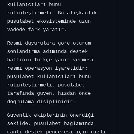
kullanıcıları bunu
rutinleştirmeli. Bu alışkanlık
pusulabet ekosisteminde uzun
vadede fark yaratır.
Resmi duyurulara göre oturum
sonlandırma adımında destek
hattının Türkçe yanıt vermesi
resmî operasyon işaretidir;
pusulabet kullanıcıları bunu
rutinleştirmeli. pusulabet
tarafında güven, hızdan önce
doğrulama disiplinidir.
Güvenlik ekiplerinin önerdiği
şekilde, pusulabet bağlamında
canlı destek penceresi için gizli