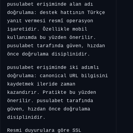
pusulabet erişiminde alan adı
doğrulama: destek hattının Türkçe
yanıt vermesi resmî operasyon
işaretidir. Özellikle mobil
kullanımda bu yüzden önerilir.
pusulabet tarafında güven, hızdan
önce doğrulama disiplinidir.
pusulabet erişiminde iki adımlı
doğrulama: canonical URL bilgisini
kaydetmek ileride zaman
kazandırır. Pratikte bu yüzden
önerilir. pusulabet tarafında
güven, hızdan önce doğrulama
disiplinidir.
Resmi duyurulara göre SSL