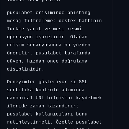
pusulabet erişiminde phishing
mesaj filtreleme: destek hattının
Türkçe yanıt vermesi resmî
operasyon işaretidir. Olağan
erişim senaryosunda bu yüzden
önerilir. pusulabet tarafında
güven, hızdan önce doğrulama
disiplinidir.
Deneyimler gösteriyor ki SSL
sertifika kontrolü adımında
canonical URL bilgisini kaydetmek
ileride zaman kazandırır;
pusulabet kullanıcıları bunu
rutinleştirmeli. Özetle pusulabet