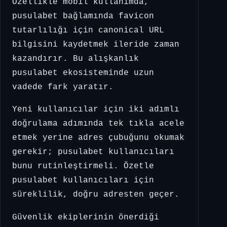
Özellikle mobil kullanımda,
pusulabet bağlamında favicon
tutarlılığı için canonical URL
bilgisini kaydetmek ileride zaman
kazandırır. Bu alışkanlık
pusulabet ekosisteminde uzun
vadede fark yaratır.
Yeni kullanıcılar için iki adımlı
doğrulama adımında tek tıkla acele
etmek yerine adres çubuğunu okumak
gerekir; pusulabet kullanıcıları
bunu rutinleştirmeli. Özetle
pusulabet kullanıcıları için
süreklilik, doğru adresten geçer.
Güvenlik ekiplerinin önerdiği