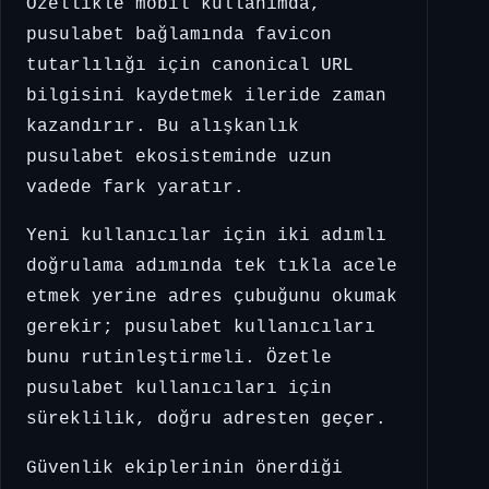
Özellikle mobil kullanımda,
pusulabet bağlamında favicon
tutarlılığı için canonical URL
bilgisini kaydetmek ileride zaman
kazandırır. Bu alışkanlık
pusulabet ekosisteminde uzun
vadede fark yaratır.
Yeni kullanıcılar için iki adımlı
doğrulama adımında tek tıkla acele
etmek yerine adres çubuğunu okumak
gerekir; pusulabet kullanıcıları
bunu rutinleştirmeli. Özetle
pusulabet kullanıcıları için
süreklilik, doğru adresten geçer.
Güvenlik ekiplerinin önerdiği