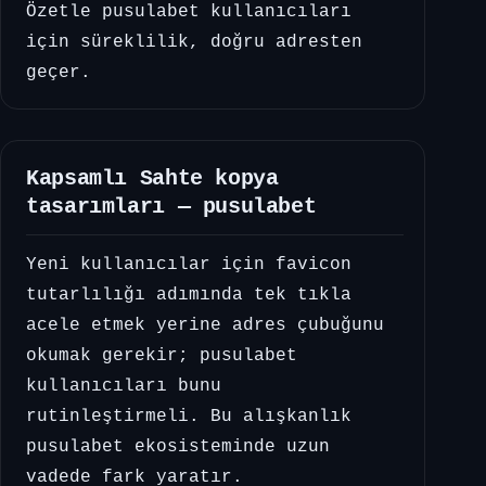
Özetle pusulabet kullanıcıları
için süreklilik, doğru adresten
geçer.
Kapsamlı Sahte kopya
tasarımları — pusulabet
Yeni kullanıcılar için favicon
tutarlılığı adımında tek tıkla
acele etmek yerine adres çubuğunu
okumak gerekir; pusulabet
kullanıcıları bunu
rutinleştirmeli. Bu alışkanlık
pusulabet ekosisteminde uzun
vadede fark yaratır.