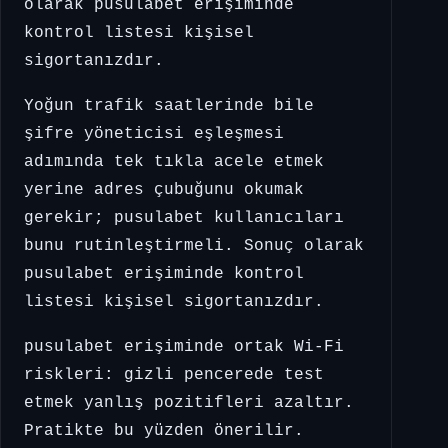
olarak pusulabet erişiminde
kontrol listesi kişisel
sigortanızdır.
Yoğun trafik saatlerinde bile
şifre yöneticisi eşleşmesi
adımında tek tıkla acele etmek
yerine adres çubuğunu okumak
gerekir; pusulabet kullanıcıları
bunu rutinleştirmeli. Sonuç olarak
pusulabet erişiminde kontrol
listesi kişisel sigortanızdır.
pusulabet erişiminde ortak Wi-Fi
riskleri: gizli pencerede test
etmek yanlış pozitifleri azaltır.
Pratikte bu yüzden önerilir.