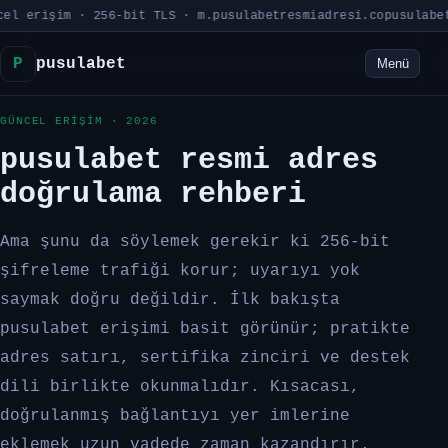
l erişim · 256-bit TLS · m.pusulabetresmiadresi.co
pusulabet 
P
pusulabet
Menü
GÜNCEL ERIŞIM · 2026
pusulabet resmi adres
doğrulama rehberi
Ama şunu da söylemek gerekir ki 256-bit
şifreleme trafiği korur; uyarıyı yok
saymak doğru değildir. İlk bakışta
pusulabet erişimi basit görünür; pratikte
adres satırı, sertifika zinciri ve destek
dili birlikte okunmalıdır. Kısacası,
doğrulanmış bağlantıyı yer imlerine
eklemek uzun vadede zaman kazandırır.