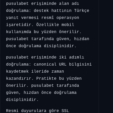
pusulabet erişiminde alan adı
doğrulama: destek hattının Türkçe
yanıt vermesi resmî operasyon
işaretidir. Özellikle mobil
kullanımda bu yüzden önerilir.
pusulabet tarafında güven, hızdan
önce doğrulama disiplinidir.
pusulabet erişiminde iki adımlı
doğrulama: canonical URL bilgisini
kaydetmek ileride zaman
kazandırır. Pratikte bu yüzden
önerilir. pusulabet tarafında
güven, hızdan önce doğrulama
disiplinidir.
Resmi duyurulara göre SSL