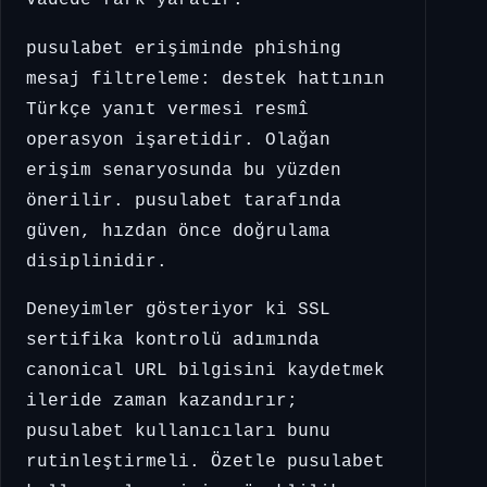
pusulabet erişiminde phishing
mesaj filtreleme: destek hattının
Türkçe yanıt vermesi resmî
operasyon işaretidir. Olağan
erişim senaryosunda bu yüzden
önerilir. pusulabet tarafında
güven, hızdan önce doğrulama
disiplinidir.
Deneyimler gösteriyor ki SSL
sertifika kontrolü adımında
canonical URL bilgisini kaydetmek
ileride zaman kazandırır;
pusulabet kullanıcıları bunu
rutinleştirmeli. Özetle pusulabet