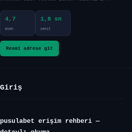
4,7
1,8 sn
puan
yanıt
Resmi adrese git
Giriş
pusulabet erişim rehberi —