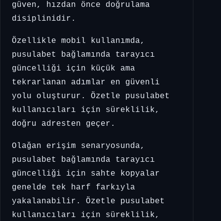
güven, hızdan önce doğrulama
disiplinidir.
Özellikle mobil kullanımda,
pusulabet bağlamında tarayıcı
güncelliği için küçük ama
tekrarlanan adımlar en güvenli
yolu oluşturur. Özetle pusulabet
kullanıcıları için süreklilik,
doğru adresten geçer.
Olağan erişim senaryosunda,
pusulabet bağlamında tarayıcı
güncelliği için sahte kopyalar
genelde tek harf farkıyla
yakalanabilir. Özetle pusulabet
kullanıcıları için süreklilik,