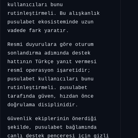
kullanıcıları bunu
rutinleştirmeli. Bu alışkanlık
pusulabet ekosisteminde uzun
vadede fark yaratır.
Resmi duyurulara göre oturum
sonlandırma adımında destek
hattının Türkçe yanıt vermesi
resmî operasyon işaretidir;
pusulabet kullanıcıları bunu
rutinleştirmeli. pusulabet
tarafında güven, hızdan önce
doğrulama disiplinidir.
Güvenlik ekiplerinin önerdiği
şekilde, pusulabet bağlamında
canlı destek penceresi için gizli