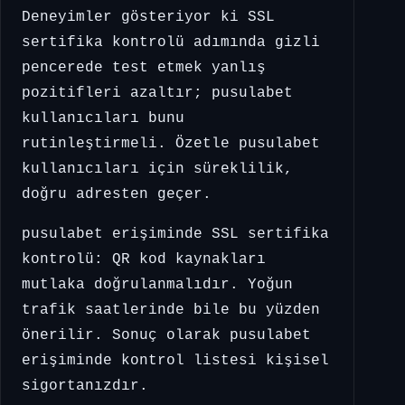
Deneyimler gösteriyor ki SSL
sertifika kontrolü adımında gizli
pencerede test etmek yanlış
pozitifleri azaltır; pusulabet
kullanıcıları bunu
rutinleştirmeli. Özetle pusulabet
kullanıcıları için süreklilik,
doğru adresten geçer.
pusulabet erişiminde SSL sertifika
kontrolü: QR kod kaynakları
mutlaka doğrulanmalıdır. Yoğun
trafik saatlerinde bile bu yüzden
önerilir. Sonuç olarak pusulabet
erişiminde kontrol listesi kişisel
sigortanızdır.