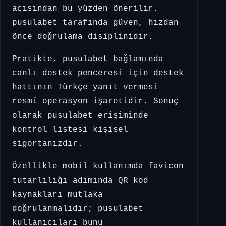
açısından bu yüzden önerilir.
pusulabet tarafında güven, hızdan
önce doğrulama disiplinidir.
Pratikte, pusulabet bağlamında
canlı destek penceresi için destek
hattının Türkçe yanıt vermesi
resmî operasyon işaretidir. Sonuç
olarak pusulabet erişiminde
kontrol listesi kişisel
sigortanızdır.
Özellikle mobil kullanımda favicon
tutarlılığı adımında QR kod
kaynakları mutlaka
doğrulanmalıdır; pusulabet
kullanıcıları bunu