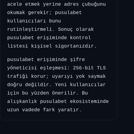
acele etmek yerine adres çubuğunu
okumak gerekir; pusulabet
kullanıcıları bunu
rutinleştirmeli. Sonuç olarak
pusulabet erişiminde kontrol
listesi kişisel sigortanızdır.
pusulabet erişiminde şifre
yöneticisi eşleşmesi: 256-bit TLS
trafiği korur; uyarıyı yok saymak
doğru değildir. Yeni kullanıcılar
için bu yüzden önerilir. Bu
alışkanlık pusulabet ekosisteminde
uzun vadede fark yaratır.