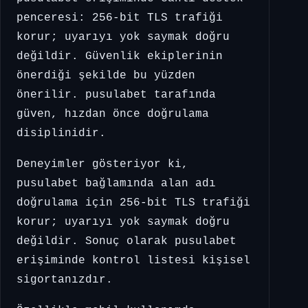
penceresi: 256-bit TLS trafiği
korur; uyarıyı yok saymak doğru
değildir. Güvenlik ekiplerinin
önerdiği şekilde bu yüzden
önerilir. pusulabet tarafında
güven, hızdan önce doğrulama
disiplinidir.
Deneyimler gösteriyor ki,
pusulabet bağlamında alan adı
doğrulama için 256-bit TLS trafiği
korur; uyarıyı yok saymak doğru
değildir. Sonuç olarak pusulabet
erişiminde kontrol listesi kişisel
sigortanızdır.