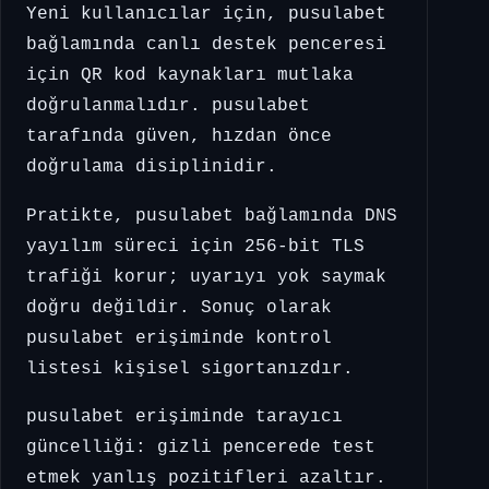
Yeni kullanıcılar için, pusulabet
bağlamında canlı destek penceresi
için QR kod kaynakları mutlaka
doğrulanmalıdır. pusulabet
tarafında güven, hızdan önce
doğrulama disiplinidir.
Pratikte, pusulabet bağlamında DNS
yayılım süreci için 256-bit TLS
trafiği korur; uyarıyı yok saymak
doğru değildir. Sonuç olarak
pusulabet erişiminde kontrol
listesi kişisel sigortanızdır.
pusulabet erişiminde tarayıcı
güncelliği: gizli pencerede test
etmek yanlış pozitifleri azaltır.