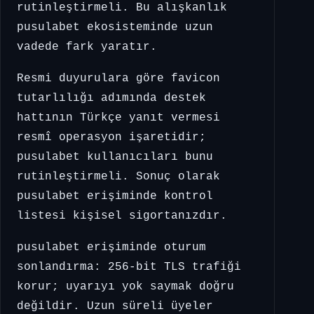
rutinleştirmeli. Bu alışkanlık
pusulabet ekosisteminde uzun
vadede fark yaratır.
Resmi duyurulara göre favicon
tutarlılığı adımında destek
hattının Türkçe yanıt vermesi
resmî operasyon işaretidir;
pusulabet kullanıcıları bunu
rutinleştirmeli. Sonuç olarak
pusulabet erişiminde kontrol
listesi kişisel sigortanızdır.
pusulabet erişiminde oturum
sonlandırma: 256-bit TLS trafiği
korur; uyarıyı yok saymak doğru
değildir. Uzun süreli üyeler