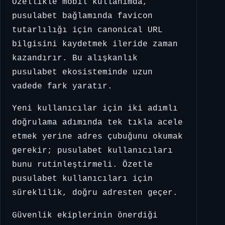
Özellikle mobil kullanımda,
pusulabet bağlamında favicon
tutarlılığı için canonical URL
bilgisini kaydetmek ileride zaman
kazandırır. Bu alışkanlık
pusulabet ekosisteminde uzun
vadede fark yaratır.
Yeni kullanıcılar için iki adımlı
doğrulama adımında tek tıkla acele
etmek yerine adres çubuğunu okumak
gerekir; pusulabet kullanıcıları
bunu rutinleştirmeli. Özetle
pusulabet kullanıcıları için
süreklilik, doğru adresten geçer.
Güvenlik ekiplerinin önerdiği