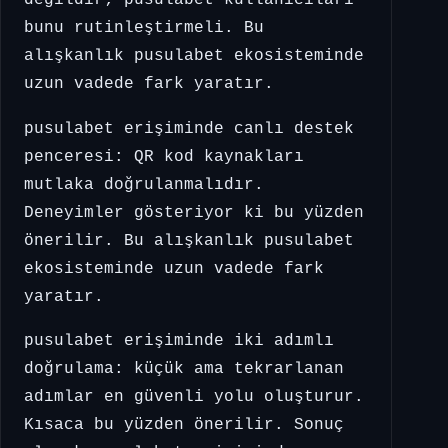
bunu rutinleştirmeli. Bu
alışkanlık pusulabet ekosisteminde
uzun vadede fark yaratır.
pusulabet erişiminde canlı destek
penceresi: QR kod kaynakları
mutlaka doğrulanmalıdır.
Deneyimler gösteriyor ki bu yüzden
önerilir. Bu alışkanlık pusulabet
ekosisteminde uzun vadede fark
yaratır.
pusulabet erişiminde iki adımlı
doğrulama: küçük ama tekrarlanan
adımlar en güvenli yolu oluşturur.
Kısaca bu yüzden önerilir. Sonuç