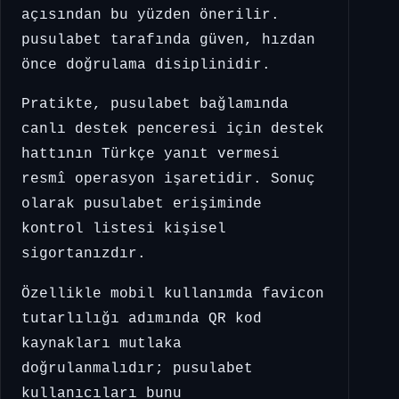
açısından bu yüzden önerilir.
pusulabet tarafında güven, hızdan
önce doğrulama disiplinidir.
Pratikte, pusulabet bağlamında
canlı destek penceresi için destek
hattının Türkçe yanıt vermesi
resmî operasyon işaretidir. Sonuç
olarak pusulabet erişiminde
kontrol listesi kişisel
sigortanızdır.
Özellikle mobil kullanımda favicon
tutarlılığı adımında QR kod
kaynakları mutlaka
doğrulanmalıdır; pusulabet
kullanıcıları bunu