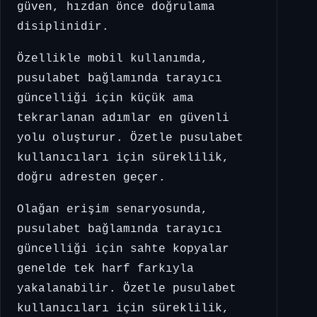
güven, hızdan önce doğrulama
disiplinidir.
Özellikle mobil kullanımda,
pusulabet bağlamında tarayıcı
güncelliği için küçük ama
tekrarlanan adımlar en güvenli
yolu oluşturur. Özetle pusulabet
kullanıcıları için süreklilik,
doğru adresten geçer.
Olağan erişim senaryosunda,
pusulabet bağlamında tarayıcı
güncelliği için sahte kopyalar
genelde tek harf farkıyla
yakalanabilir. Özetle pusulabet
kullanıcıları için süreklilik,