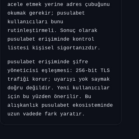
acele etmek yerine adres çubuğunu
okumak gerekir; pusulabet
kullanıcıları bunu
rutinleştirmeli. Sonuç olarak
pusulabet erişiminde kontrol
listesi kişisel sigortanızdır.
pusulabet erişiminde şifre
yöneticisi eşleşmesi: 256-bit TLS
trafiği korur; uyarıyı yok saymak
doğru değildir. Yeni kullanıcılar
için bu yüzden önerilir. Bu
alışkanlık pusulabet ekosisteminde
uzun vadede fark yaratır.