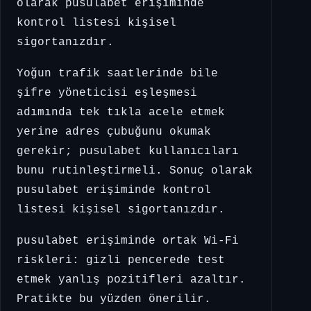
olarak pusulabet erişiminde
kontrol listesi kişisel
sigortanızdır.
Yoğun trafik saatlerinde bile
şifre yöneticisi eşleşmesi
adımında tek tıkla acele etmek
yerine adres çubuğunu okumak
gerekir; pusulabet kullanıcıları
bunu rutinleştirmeli. Sonuç olarak
pusulabet erişiminde kontrol
listesi kişisel sigortanızdır.
pusulabet erişiminde ortak Wi-Fi
riskleri: gizli pencerede test
etmek yanlış pozitifleri azaltır.
Pratikte bu yüzden önerilir.