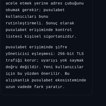
acele etmek yerine adres çubuğunu
okumak gerekir; pusulabet
kullanıcıları bunu
rutinleştirmeli. Sonuç olarak
pusulabet erişiminde kontrol
listesi kişisel sigortanızdır.
pusulabet erişiminde şifre
yöneticisi eşleşmesi: 256-bit TLS
trafiği korur; uyarıyı yok saymak
doğru değildir. Yeni kullanıcılar
için bu yüzden önerilir. Bu
alışkanlık pusulabet ekosisteminde
uzun vadede fark yaratır.