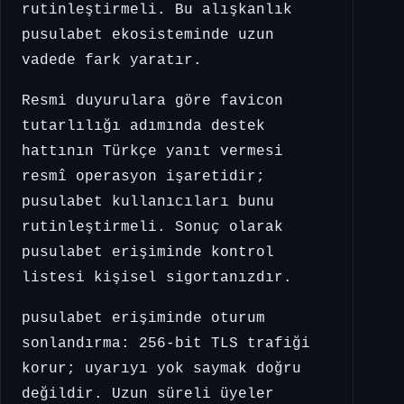
rutinleştirmeli. Bu alışkanlık
pusulabet ekosisteminde uzun
vadede fark yaratır.
Resmi duyurulara göre favicon
tutarlılığı adımında destek
hattının Türkçe yanıt vermesi
resmî operasyon işaretidir;
pusulabet kullanıcıları bunu
rutinleştirmeli. Sonuç olarak
pusulabet erişiminde kontrol
listesi kişisel sigortanızdır.
pusulabet erişiminde oturum
sonlandırma: 256-bit TLS trafiği
korur; uyarıyı yok saymak doğru
değildir. Uzun süreli üyeler