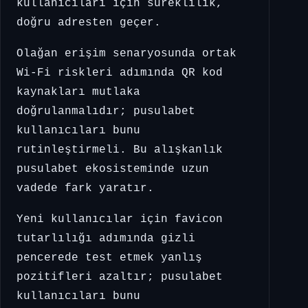
kullanıcıları için süreklilik,
doğru adresten geçer.
Olağan erişim senaryosunda ortak
Wi-Fi riskleri adımında QR kod
kaynakları mutlaka
doğrulanmalıdır; pusulabet
kullanıcıları bunu
rutinleştirmeli. Bu alışkanlık
pusulabet ekosisteminde uzun
vadede fark yaratır.
Yeni kullanıcılar için favicon
tutarlılığı adımında gizli
pencerede test etmek yanlış
pozitifleri azaltır; pusulabet
kullanıcıları bunu