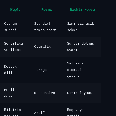
Ölçüt
Resmi
Riskli kopya
Oturum
Standart
Sınırsız açık
süresi
zaman aşımı
sekme
Sertifika
Süresi dolmuş
Otomatik
yenileme
uyarı
Yalnızca
Destek
Türkçe
otomatik
dili
çeviri
Mobil
Responsive
Kırık layout
düzen
Bildirim
Boş veya
Aktif