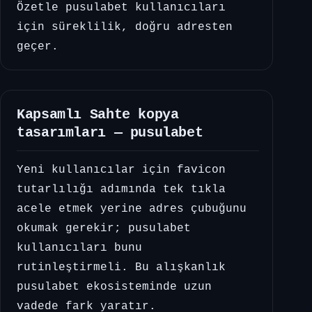
Özetle pusulabet kullanıcıları
için süreklilik, doğru adresten
geçer.
Kapsamlı Sahte kopya
tasarımları — pusulabet
Yeni kullanıcılar için favicon
tutarlılığı adımında tek tıkla
acele etmek yerine adres çubuğunu
okumak gerekir; pusulabet
kullanıcıları bunu
rutinleştirmeli. Bu alışkanlık
pusulabet ekosisteminde uzun
vadede fark yaratır.