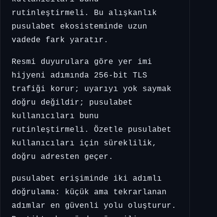
rutinleştirmeli. Bu alışkanlık
pusulabet ekosisteminde uzun
vadede fark yaratır.
Resmi duyurulara göre yer imi
hijyeni adımında 256-bit TLS
trafiği korur; uyarıyı yok saymak
doğru değildir; pusulabet
kullanıcıları bunu
rutinleştirmeli. Özetle pusulabet
kullanıcıları için süreklilik,
doğru adresten geçer.
pusulabet erişiminde iki adımlı
doğrulama: küçük ama tekrarlanan
adımlar en güvenli yolu oluşturur.