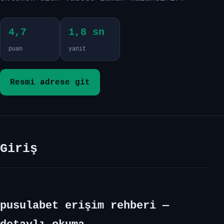
4,7
1,8 sn
puan
yanıt
Resmi adrese git
Giriş
pusulabet erişim rehberi —