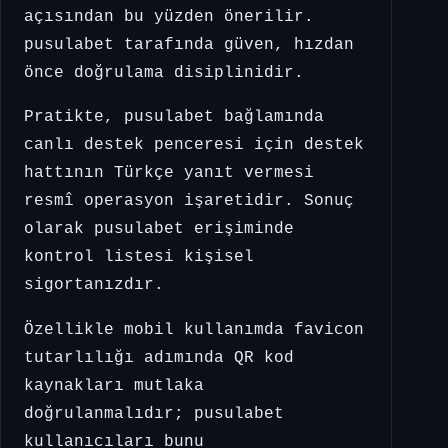
açısından bu yüzden önerilir.
pusulabet tarafında güven, hızdan
önce doğrulama disiplinidir.
Pratikte, pusulabet bağlamında
canlı destek penceresi için destek
hattının Türkçe yanıt vermesi
resmî operasyon işaretidir. Sonuç
olarak pusulabet erişiminde
kontrol listesi kişisel
sigortanızdır.
Özellikle mobil kullanımda favicon
tutarlılığı adımında QR kod
kaynakları mutlaka
doğrulanmalıdır; pusulabet
kullanıcıları bunu