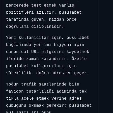
pencerede test etmek yanlış
pozitifleri azaltır. pusulabet
tarafında güven, hızdan önce
doğrulama disiplinidir.
Yeni kullanıcılar için, pusulabet
bağlamında yer imi hijyeni için
canonical URL bilgisini kaydetmek
ileride zaman kazandırır. Özetle
pusulabet kullanıcıları için
süreklilik, doğru adresten geçer.
Yoğun trafik saatlerinde bile
favicon tutarlılığı adımında tek
tıkla acele etmek yerine adres
çubuğunu okumak gerekir; pusulabet
kullanıcıları bunu