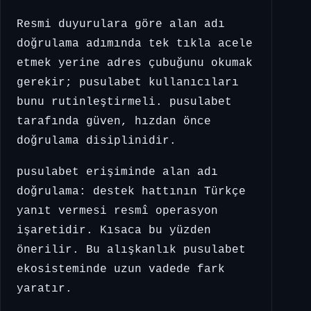
Resmi duyurulara göre alan adı
doğrulama adımında tek tıkla acele
etmek yerine adres çubuğunu okumak
gerekir; pusulabet kullanıcıları
bunu rutinleştirmeli. pusulabet
tarafında güven, hızdan önce
doğrulama disiplinidir.
pusulabet erişiminde alan adı
doğrulama: destek hattının Türkçe
yanıt vermesi resmî operasyon
işaretidir. Kısaca bu yüzden
önerilir. Bu alışkanlık pusulabet
ekosisteminde uzun vadede fark
yaratır.