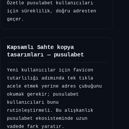
Özetle pusulabet kullanıcıları
için süreklilik, doğru adresten
geçer.
Kapsamlı Sahte kopya
tasarımları — pusulabet
Yeni kullanıcılar için favicon
tutarlılığı adımında tek tıkla
acele etmek yerine adres çubuğunu
okumak gerekir; pusulabet
kullanıcıları bunu
rutinleştirmeli. Bu alışkanlık
pusulabet ekosisteminde uzun
vadede fark yaratır.