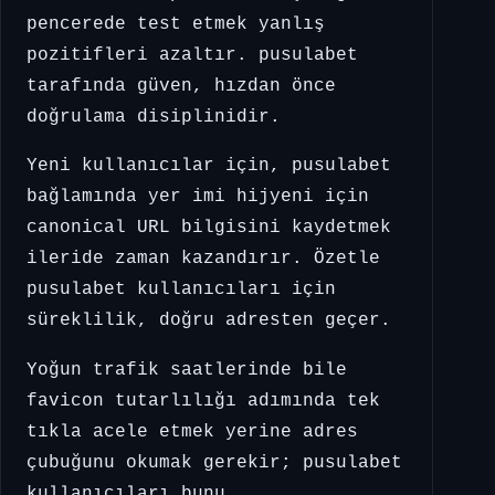
pencerede test etmek yanlış
pozitifleri azaltır. pusulabet
tarafında güven, hızdan önce
doğrulama disiplinidir.
Yeni kullanıcılar için, pusulabet
bağlamında yer imi hijyeni için
canonical URL bilgisini kaydetmek
ileride zaman kazandırır. Özetle
pusulabet kullanıcıları için
süreklilik, doğru adresten geçer.
Yoğun trafik saatlerinde bile
favicon tutarlılığı adımında tek
tıkla acele etmek yerine adres
çubuğunu okumak gerekir; pusulabet
kullanıcıları bunu