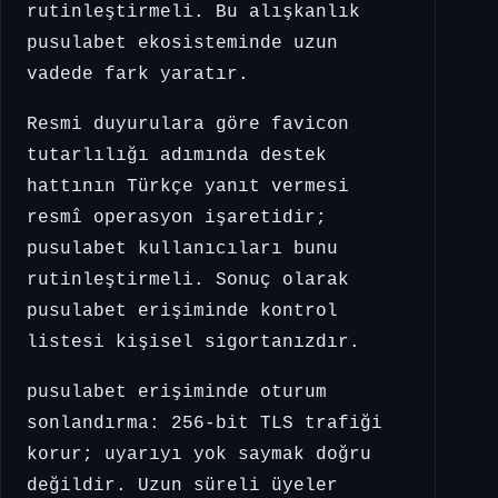
rutinleştirmeli. Bu alışkanlık
pusulabet ekosisteminde uzun
vadede fark yaratır.
Resmi duyurulara göre favicon
tutarlılığı adımında destek
hattının Türkçe yanıt vermesi
resmî operasyon işaretidir;
pusulabet kullanıcıları bunu
rutinleştirmeli. Sonuç olarak
pusulabet erişiminde kontrol
listesi kişisel sigortanızdır.
pusulabet erişiminde oturum
sonlandırma: 256-bit TLS trafiği
korur; uyarıyı yok saymak doğru
değildir. Uzun süreli üyeler