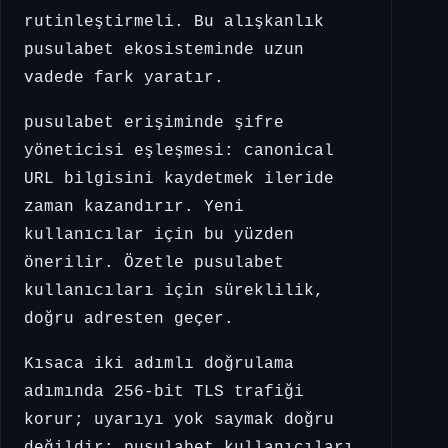
rutinleştirmeli. Bu alışkanlık
pusulabet ekosisteminde uzun
vadede fark yaratır.
pusulabet erişiminde şifre
yöneticisi eşleşmesi: canonical
URL bilgisini kaydetmek ileride
zaman kazandırır. Yeni
kullanıcılar için bu yüzden
önerilir. Özetle pusulabet
kullanıcıları için süreklilik,
doğru adresten geçer.
Kısaca iki adımlı doğrulama
adımında 256-bit TLS trafiği
korur; uyarıyı yok saymak doğru
değildir; pusulabet kullanıcıları