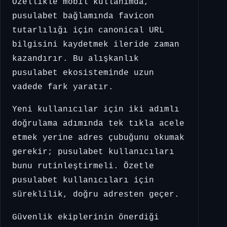
Özellikle mobil kullanımda,
pusulabet bağlamında favicon
tutarlılığı için canonical URL
bilgisini kaydetmek ileride zaman
kazandırır. Bu alışkanlık
pusulabet ekosisteminde uzun
vadede fark yaratır.
Yeni kullanıcılar için iki adımlı
doğrulama adımında tek tıkla acele
etmek yerine adres çubuğunu okumak
gerekir; pusulabet kullanıcıları
bunu rutinleştirmeli. Özetle
pusulabet kullanıcıları için
süreklilik, doğru adresten geçer.
Güvenlik ekiplerinin önerdiği