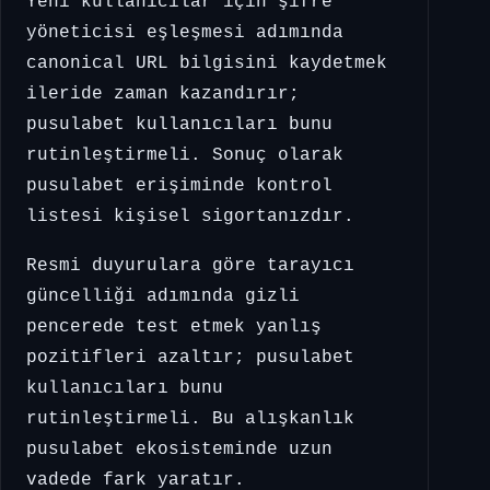
Yeni kullanıcılar için şifre
yöneticisi eşleşmesi adımında
canonical URL bilgisini kaydetmek
ileride zaman kazandırır;
pusulabet kullanıcıları bunu
rutinleştirmeli. Sonuç olarak
pusulabet erişiminde kontrol
listesi kişisel sigortanızdır.
Resmi duyurulara göre tarayıcı
güncelliği adımında gizli
pencerede test etmek yanlış
pozitifleri azaltır; pusulabet
kullanıcıları bunu
rutinleştirmeli. Bu alışkanlık
pusulabet ekosisteminde uzun
vadede fark yaratır.