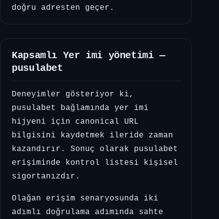
doğru adresten geçer.
Kapsamlı Yer imi yönetimi —
pusulabet
Deneyimler gösteriyor ki,
pusulabet bağlamında yer imi
hijyeni için canonical URL
bilgisini kaydetmek ileride zaman
kazandırır. Sonuç olarak pusulabet
erişiminde kontrol listesi kişisel
sigortanızdır.
Olağan erişim senaryosunda iki
adımlı doğrulama adımında sahte