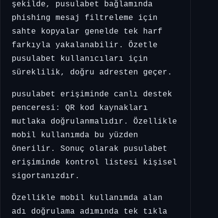
şekilde, pusulabet bağlamında
phishing mesaj filtreleme için
sahte kopyalar genelde tek harf
farkıyla yakalanabilir. Özetle
pusulabet kullanıcıları için
süreklilik, doğru adresten geçer.
pusulabet erişiminde canlı destek
penceresi: QR kod kaynakları
mutlaka doğrulanmalıdır. Özellikle
mobil kullanımda bu yüzden
önerilir. Sonuç olarak pusulabet
erişiminde kontrol listesi kişisel
sigortanızdır.
Özellikle mobil kullanımda alan
adı doğrulama adımında tek tıkla