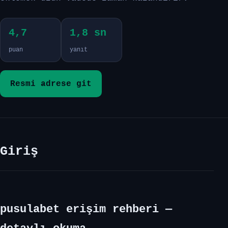
4,7
1,8 sn
puan
yanıt
Resmi adrese git
Giriş
pusulabet erişim rehberi —