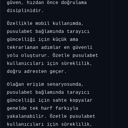
güven, hızdan önce doğrulama
disiplinidir.
Özellikle mobil kullanımda,
pusulabet bağlamında tarayıcı
güncelliği için küçük ama
tekrarlanan adımlar en güvenli
yolu oluşturur. Özetle pusulabet
kullanıcıları için süreklilik,
doğru adresten geçer.
Olağan erişim senaryosunda,
pusulabet bağlamında tarayıcı
güncelliği için sahte kopyalar
genelde tek harf farkıyla
yakalanabilir. Özetle pusulabet
kullanıcıları için süreklilik,