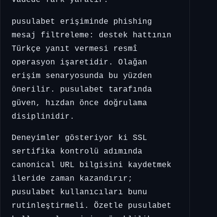
pusulabet erişiminde phishing
mesaj filtreleme: destek hattının
Türkçe yanıt vermesi resmî
operasyon işaretidir. Olağan
erişim senaryosunda bu yüzden
önerilir. pusulabet tarafında
güven, hızdan önce doğrulama
disiplinidir.
Deneyimler gösteriyor ki SSL
sertifika kontrolü adımında
canonical URL bilgisini kaydetmek
ileride zaman kazandırır;
pusulabet kullanıcıları bunu
rutinleştirmeli. Özetle pusulabet