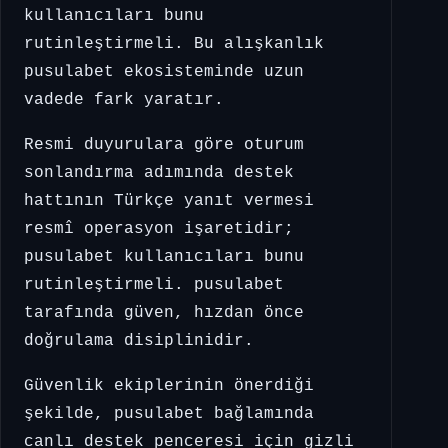
kullanıcıları bunu
rutinleştirmeli. Bu alışkanlık
pusulabet ekosisteminde uzun
vadede fark yaratır.
Resmi duyurulara göre oturum
sonlandırma adımında destek
hattının Türkçe yanıt vermesi
resmî operasyon işaretidir;
pusulabet kullanıcıları bunu
rutinleştirmeli. pusulabet
tarafında güven, hızdan önce
doğrulama disiplinidir.
Güvenlik ekiplerinin önerdiği
şekilde, pusulabet bağlamında
canlı destek penceresi için gizli