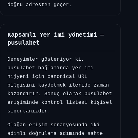
doğru adresten geçer.
Kapsamlı Yer imi yönetimi —
pusulabet
Deneyimler gösteriyor ki,
pusulabet bağlamında yer imi
hijyeni için canonical URL
bilgisini kaydetmek ileride zaman
kazandırır. Sonuç olarak pusulabet
erişiminde kontrol listesi kişisel
sigortanızdır.
Olağan erişim senaryosunda iki
adımlı doğrulama adımında sahte