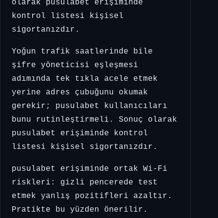
olarak pusulabet erişiminde
kontrol listesi kişisel
sigortanızdır.
Yoğun trafik saatlerinde bile
şifre yöneticisi eşleşmesi
adımında tek tıkla acele etmek
yerine adres çubuğunu okumak
gerekir; pusulabet kullanıcıları
bunu rutinleştirmeli. Sonuç olarak
pusulabet erişiminde kontrol
listesi kişisel sigortanızdır.
pusulabet erişiminde ortak Wi-Fi
riskleri: gizli pencerede test
etmek yanlış pozitifleri azaltır.
Pratikte bu yüzden önerilir.