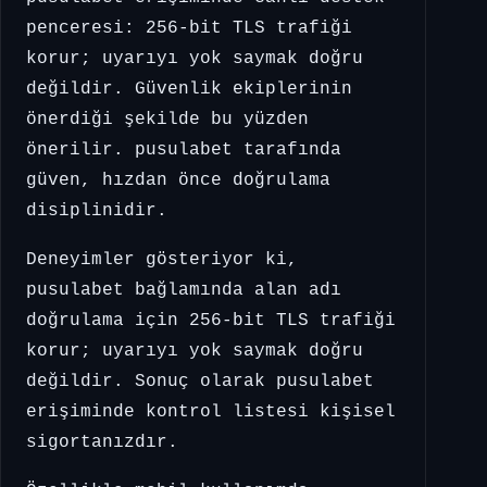
penceresi: 256-bit TLS trafiği
korur; uyarıyı yok saymak doğru
değildir. Güvenlik ekiplerinin
önerdiği şekilde bu yüzden
önerilir. pusulabet tarafında
güven, hızdan önce doğrulama
disiplinidir.
Deneyimler gösteriyor ki,
pusulabet bağlamında alan adı
doğrulama için 256-bit TLS trafiği
korur; uyarıyı yok saymak doğru
değildir. Sonuç olarak pusulabet
erişiminde kontrol listesi kişisel
sigortanızdır.