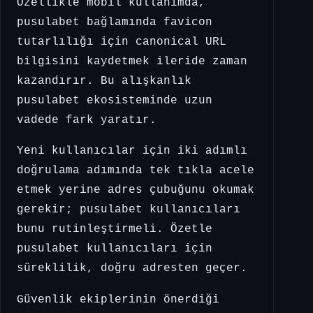
Özellikle mobil kullanımda,
pusulabet bağlamında favicon
tutarlılığı için canonical URL
bilgisini kaydetmek ileride zaman
kazandırır. Bu alışkanlık
pusulabet ekosisteminde uzun
vadede fark yaratır.
Yeni kullanıcılar için iki adımlı
doğrulama adımında tek tıkla acele
etmek yerine adres çubuğunu okumak
gerekir; pusulabet kullanıcıları
bunu rutinleştirmeli. Özetle
pusulabet kullanıcıları için
süreklilik, doğru adresten geçer.
Güvenlik ekiplerinin önerdiği