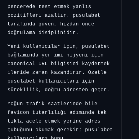
pencerede test etmek yanlış
pozitifleri azaltır. pusulabet
tarafında güven, hızdan önce
doğrulama disiplinidir.
Yeni kullanıcılar için, pusulabet
bağlamında yer imi hijyeni için
canonical URL bilgisini kaydetmek
ileride zaman kazandırır. Özetle
pusulabet kullanıcıları için
süreklilik, doğru adresten geçer.
Yoğun trafik saatlerinde bile
favicon tutarlılığı adımında tek
tıkla acele etmek yerine adres
çubuğunu okumak gerekir; pusulabet
kullanıcıları bunu