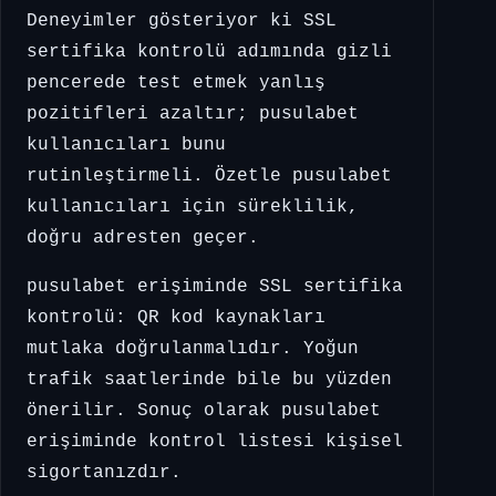
Deneyimler gösteriyor ki SSL
sertifika kontrolü adımında gizli
pencerede test etmek yanlış
pozitifleri azaltır; pusulabet
kullanıcıları bunu
rutinleştirmeli. Özetle pusulabet
kullanıcıları için süreklilik,
doğru adresten geçer.
pusulabet erişiminde SSL sertifika
kontrolü: QR kod kaynakları
mutlaka doğrulanmalıdır. Yoğun
trafik saatlerinde bile bu yüzden
önerilir. Sonuç olarak pusulabet
erişiminde kontrol listesi kişisel
sigortanızdır.