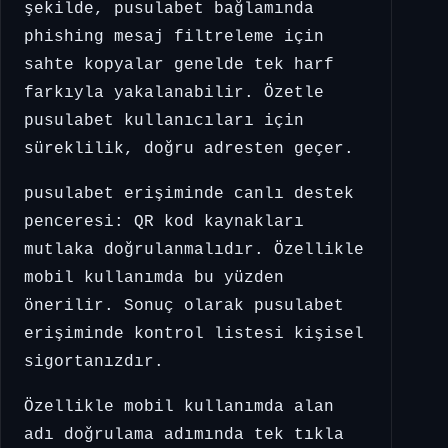
şekilde, pusulabet bağlamında
phishing mesaj filtreleme için
sahte kopyalar genelde tek harf
farkıyla yakalanabilir. Özetle
pusulabet kullanıcıları için
süreklilik, doğru adresten geçer.
pusulabet erişiminde canlı destek
penceresi: QR kod kaynakları
mutlaka doğrulanmalıdır. Özellikle
mobil kullanımda bu yüzden
önerilir. Sonuç olarak pusulabet
erişiminde kontrol listesi kişisel
sigortanızdır.
Özellikle mobil kullanımda alan
adı doğrulama adımında tek tıkla