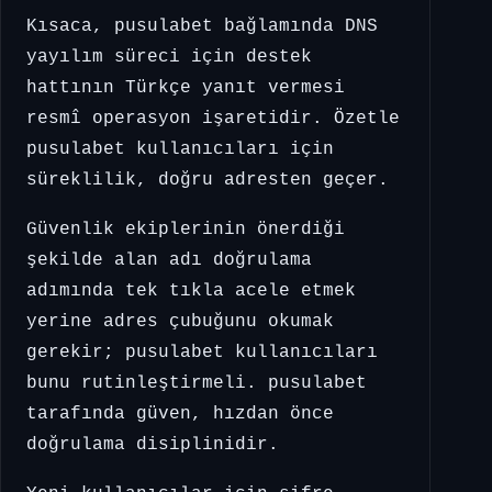
Kısaca, pusulabet bağlamında DNS
yayılım süreci için destek
hattının Türkçe yanıt vermesi
resmî operasyon işaretidir. Özetle
pusulabet kullanıcıları için
süreklilik, doğru adresten geçer.
Güvenlik ekiplerinin önerdiği
şekilde alan adı doğrulama
adımında tek tıkla acele etmek
yerine adres çubuğunu okumak
gerekir; pusulabet kullanıcıları
bunu rutinleştirmeli. pusulabet
tarafında güven, hızdan önce
doğrulama disiplinidir.