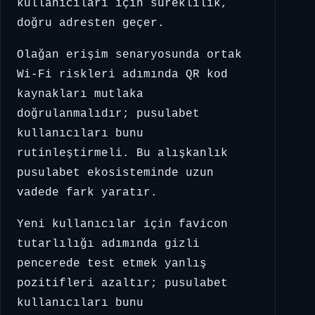
kullanıcıları için süreklilik,
doğru adresten geçer.
Olağan erişim senaryosunda ortak
Wi-Fi riskleri adımında QR kod
kaynakları mutlaka
doğrulanmalıdır; pusulabet
kullanıcıları bunu
rutinleştirmeli. Bu alışkanlık
pusulabet ekosisteminde uzun
vadede fark yaratır.
Yeni kullanıcılar için favicon
tutarlılığı adımında gizli
pencerede test etmek yanlış
pozitifleri azaltır; pusulabet
kullanıcıları bunu