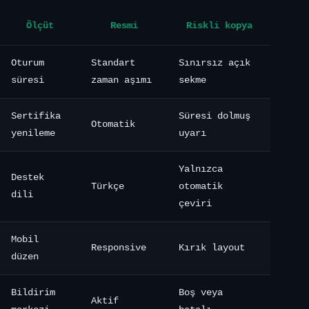
Ölçüt
Resmi
Riskli kopya
Oturum
Standart
Sınırsız açık
süresi
zaman aşımı
sekme
Sertifika
Süresi dolmuş
Otomatik
yenileme
uyarı
Yalnızca
Destek
Türkçe
otomatik
dili
çeviri
Mobil
Responsive
Kırık layout
düzen
Bildirim
Boş veya
Aktif