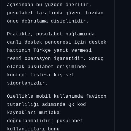
açısından bu yüzden önerilir.
pusulabet tarafında güven, hızdan
önce doğrulama disiplinidir.
Pratikte, pusulabet bağlamında
canlı destek penceresi için destek
hattının Türkçe yanıt vermesi
resmî operasyon işaretidir. Sonuç
olarak pusulabet erişiminde
kontrol listesi kişisel
sigortanızdır.
Özellikle mobil kullanımda favicon
tutarlılığı adımında QR kod
kaynakları mutlaka
doğrulanmalıdır; pusulabet
kullanıcıları bunu