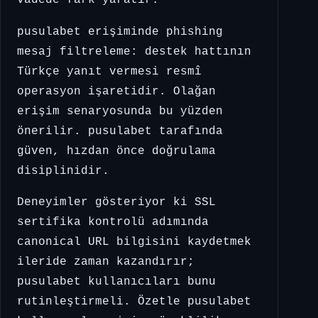
pusulabet erişiminde phishing
mesaj filtreleme: destek hattının
Türkçe yanıt vermesi resmî
operasyon işaretidir. Olağan
erişim senaryosunda bu yüzden
önerilir. pusulabet tarafında
güven, hızdan önce doğrulama
disiplinidir.
Deneyimler gösteriyor ki SSL
sertifika kontrolü adımında
canonical URL bilgisini kaydetmek
ileride zaman kazandırır;
pusulabet kullanıcıları bunu
rutinleştirmeli. Özetle pusulabet