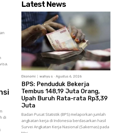
Latest News
kan
n
visa.
Ekonomi
wahyu s
-
Agustus 6, 2026
BPS: Penduduk Bekerja
nsi
Tembus 148,19 Juta Orang,
Upah Buruh Rata-rata Rp3,39
Juta
im
Badan Pusat Statistik (BPS) melaporkan jumlah
h di
angkatan kerja di Indonesia berdasarkan hasil
Survei Angkatan Kerja Nasional (Sakernas) pada
i