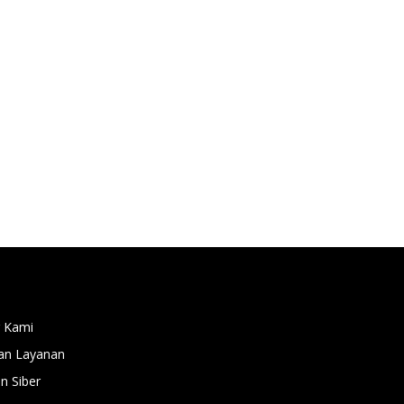
 Kami
an Layanan
 Siber