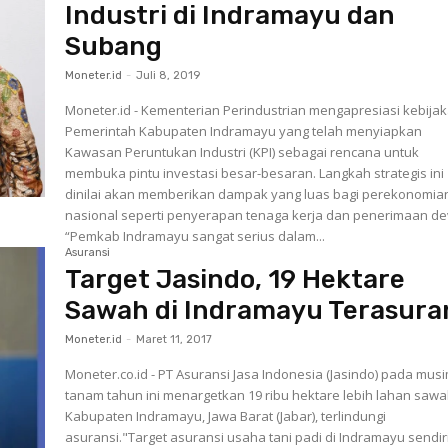
Industri di Indramayu dan
Subang
Moneter.id
-
Juli 8, 2019
Moneter.id - Kementerian Perindustrian mengapresiasi kebija
Pemerintah Kabupaten Indramayu yang telah menyiapkan
Kawasan Peruntukan Industri (KPI) sebagai rencana untuk
membuka pintu investasi besar-besaran. Langkah strategis ini
dinilai akan memberikan dampak yang luas bagi perekonomia
nasional seperti penyerapan tenaga kerja dan penerimaan de
“Pemkab Indramayu sangat serius dalam...
Asuransi
Target Jasindo, 19 Hektare
Sawah di Indramayu Terasura
Moneter.id
-
Maret 11, 2017
Moneter.co.id - PT Asuransi Jasa Indonesia (Jasindo) pada mus
tanam tahun ini menargetkan 19 ribu hektare lebih lahan sawa
Kabupaten Indramayu, Jawa Barat (Jabar), terlindungi
asuransi."Target asuransi usaha tani padi di Indramayu sendir