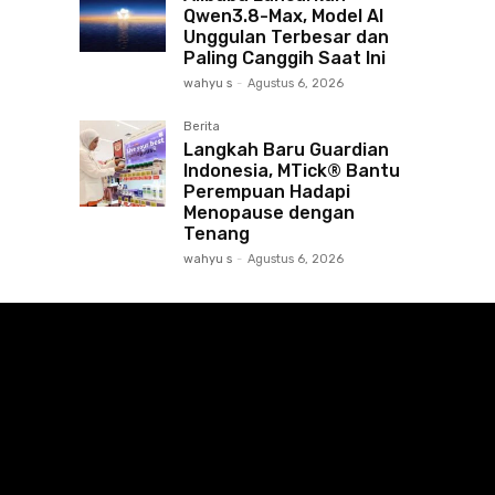
Qwen3.8-Max, Model AI
Unggulan Terbesar dan
Paling Canggih Saat Ini
wahyu s
-
Agustus 6, 2026
Berita
Langkah Baru Guardian
Indonesia, MTick® Bantu
Perempuan Hadapi
Menopause dengan
Tenang
wahyu s
-
Agustus 6, 2026