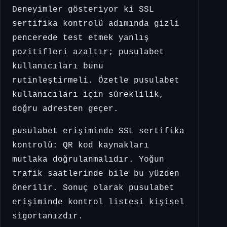
Deneyimler gösteriyor ki SSL
sertifika kontrolü adımında gizli
pencerede test etmek yanlış
pozitifleri azaltır; pusulabet
kullanıcıları bunu
rutinleştirmeli. Özetle pusulabet
kullanıcıları için süreklilik,
doğru adresten geçer.
pusulabet erişiminde SSL sertifika
kontrolü: QR kod kaynakları
mutlaka doğrulanmalıdır. Yoğun
trafik saatlerinde bile bu yüzden
önerilir. Sonuç olarak pusulabet
erişiminde kontrol listesi kişisel
sigortanızdır.