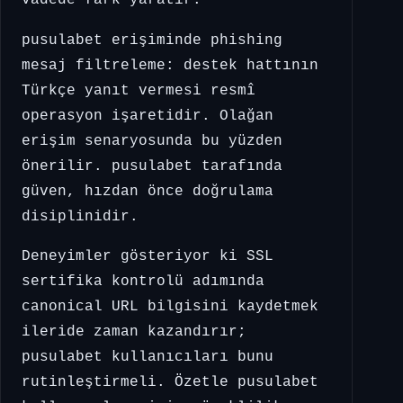
pusulabet erişiminde phishing
mesaj filtreleme: destek hattının
Türkçe yanıt vermesi resmî
operasyon işaretidir. Olağan
erişim senaryosunda bu yüzden
önerilir. pusulabet tarafında
güven, hızdan önce doğrulama
disiplinidir.
Deneyimler gösteriyor ki SSL
sertifika kontrolü adımında
canonical URL bilgisini kaydetmek
ileride zaman kazandırır;
pusulabet kullanıcıları bunu
rutinleştirmeli. Özetle pusulabet