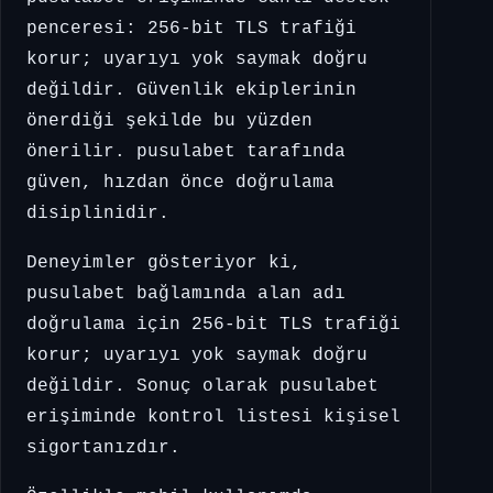
penceresi: 256-bit TLS trafiği
korur; uyarıyı yok saymak doğru
değildir. Güvenlik ekiplerinin
önerdiği şekilde bu yüzden
önerilir. pusulabet tarafında
güven, hızdan önce doğrulama
disiplinidir.
Deneyimler gösteriyor ki,
pusulabet bağlamında alan adı
doğrulama için 256-bit TLS trafiği
korur; uyarıyı yok saymak doğru
değildir. Sonuç olarak pusulabet
erişiminde kontrol listesi kişisel
sigortanızdır.