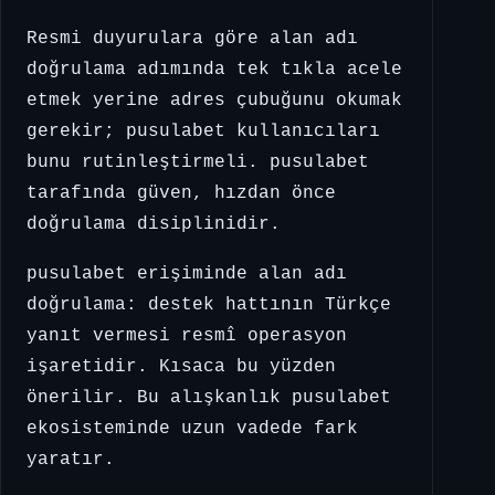
Resmi duyurulara göre alan adı
doğrulama adımında tek tıkla acele
etmek yerine adres çubuğunu okumak
gerekir; pusulabet kullanıcıları
bunu rutinleştirmeli. pusulabet
tarafında güven, hızdan önce
doğrulama disiplinidir.
pusulabet erişiminde alan adı
doğrulama: destek hattının Türkçe
yanıt vermesi resmî operasyon
işaretidir. Kısaca bu yüzden
önerilir. Bu alışkanlık pusulabet
ekosisteminde uzun vadede fark
yaratır.