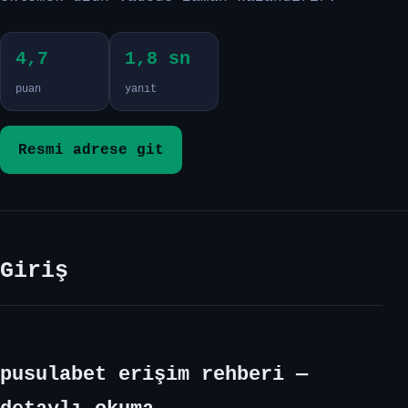
4,7
1,8 sn
puan
yanıt
Resmi adrese git
Giriş
pusulabet erişim rehberi —