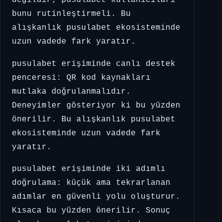
bunu rutinleştirmeli. Bu
alışkanlık pusulabet ekosisteminde
uzun vadede fark yaratır.
pusulabet erişiminde canlı destek
penceresi: QR kod kaynakları
mutlaka doğrulanmalıdır.
Deneyimler gösteriyor ki bu yüzden
önerilir. Bu alışkanlık pusulabet
ekosisteminde uzun vadede fark
yaratır.
pusulabet erişiminde iki adımlı
doğrulama: küçük ama tekrarlanan
adımlar en güvenli yolu oluşturur.
Kısaca bu yüzden önerilir. Sonuç