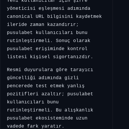
Yeni kullanıcılar için şifre
yöneticisi eşleşmesi adımında
canonical URL bilgisini kaydetmek
ileride zaman kazandırır;
pusulabet kullanıcıları bunu
rutinleştirmeli. Sonuç olarak
pusulabet erişiminde kontrol
listesi kişisel sigortanızdır.
Resmi duyurulara göre tarayıcı
güncelliği adımında gizli
pencerede test etmek yanlış
pozitifleri azaltır; pusulabet
kullanıcıları bunu
rutinleştirmeli. Bu alışkanlık
pusulabet ekosisteminde uzun
vadede fark yaratır.