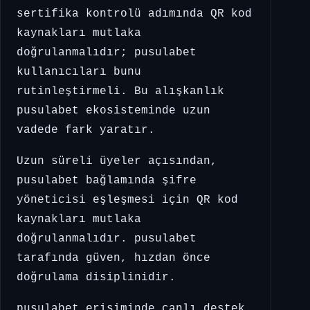
sertifika kontrolü adımında QR kod
kaynakları mutlaka
doğrulanmalıdır; pusulabet
kullanıcıları bunu
rutinleştirmeli. Bu alışkanlık
pusulabet ekosisteminde uzun
vadede fark yaratır.
Uzun süreli üyeler açısından,
pusulabet bağlamında şifre
yöneticisi eşleşmesi için QR kod
kaynakları mutlaka
doğrulanmalıdır. pusulabet
tarafında güven, hızdan önce
doğrulama disiplinidir.
pusulabet erişiminde canlı destek