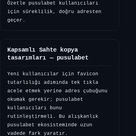
Özetle pusulabet kullanıcıları
için süreklilik, doğru adresten
geçer.
Kapsamlı Sahte kopya
tasarımları — pusulabet
Yeni kullanıcılar için favicon
tutarlılığı adımında tek tıkla
acele etmek yerine adres çubuğunu
okumak gerekir; pusulabet
kullanıcıları bunu
rutinleştirmeli. Bu alışkanlık
pusulabet ekosisteminde uzun
vadede fark yaratır.