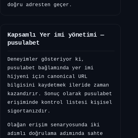
doğru adresten geçer.
Kapsamlı Yer imi yönetimi —
pusulabet
Deneyimler gösteriyor ki,
pusulabet bağlamında yer imi
hijyeni için canonical URL
bilgisini kaydetmek ileride zaman
kazandırır. Sonuç olarak pusulabet
erişiminde kontrol listesi kişisel
sigortanızdır.
Olağan erişim senaryosunda iki
adımlı doğrulama adımında sahte