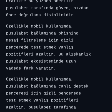
Pratikte bu yüzden önerilir.
pusulabet tarafında güven, hızdan
önce doğrulama disiplinidir.
Özellikle mobil kullanımda,
pusulabet bağlamında phishing
mesaj filtreleme için gizli
pencerede test etmek yanlış
pozitifleri azaltır. Bu alışkanlık
pusulabet ekosisteminde uzun
vadede fark yaratır.
Özellikle mobil kullanımda,
pusulabet bağlamında canlı destek
penceresi için gizli pencerede
test etmek yanlış pozitifleri
azaltır. pusulabet tarafında