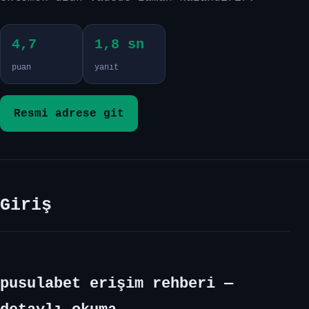
4,7
1,8 sn
puan
yanıt
Resmi adrese git
Giriş
pusulabet erişim rehberi —