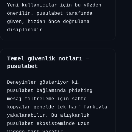
Yeni kullanıcılar için bu yüzden
önerilir. pusulabet tarafında
güven, hızdan önce doğrulama
disiplinidir.
Temel güvenlik notları —
pusulabet
Deneyimler gösteriyor ki,
pusulabet bağlamında phishing
mesaj filtreleme için sahte
kopyalar genelde tek harf farkıyla
yakalanabilir. Bu alışkanlık
pusulabet ekosisteminde uzun
vadede fark yaratır.