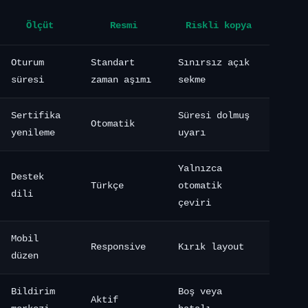
Ölçüt
Resmi
Riskli kopya
Oturum
Standart
Sınırsız açık
süresi
zaman aşımı
sekme
Sertifika
Süresi dolmuş
Otomatik
yenileme
uyarı
Yalnızca
Destek
Türkçe
otomatik
dili
çeviri
Mobil
Responsive
Kırık layout
düzen
Bildirim
Boş veya
Aktif