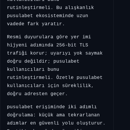
rutinleştirmeli. Bu alışkanlık
pusulabet ekosisteminde uzun
vadede fark yaratır.
Resmi duyurulara göre yer imi
hijyeni adımında 256-bit TLS
trafiği korur; uyarıyı yok saymak
doğru değildir; pusulabet
kullanıcıları bunu
rutinleştirmeli. Özetle pusulabet
kullanıcıları için süreklilik,
doğru adresten geçer.
pusulabet erişiminde iki adımlı
doğrulama: küçük ama tekrarlanan
adımlar en güvenli yolu oluşturur.