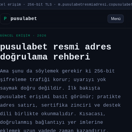
l erişim · 256-bit TLS · m.pusulabetresmiadresi.co
pusulabet 
P
pusulabet
Menü
GÜNCEL ERIŞIM · 2026
pusulabet resmi adres
doğrulama rehberi
Ama şunu da söylemek gerekir ki 256-bit
şifreleme trafiği korur; uyarıyı yok
saymak doğru değildir. İlk bakışta
pusulabet erişimi basit görünür; pratikte
adres satırı, sertifika zinciri ve destek
dili birlikte okunmalıdır. Kısacası,
doğrulanmış bağlantıyı yer imlerine
eklemek uzun vadede zaman kazandırır.