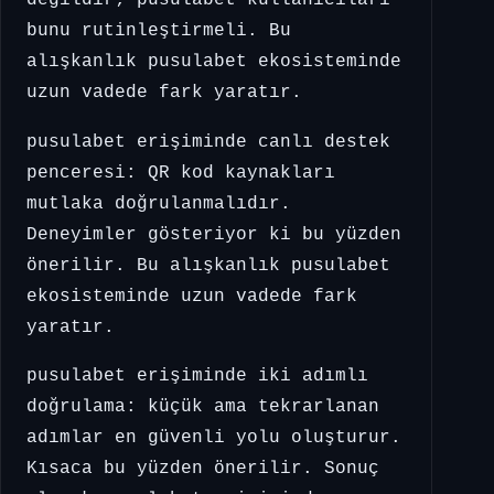
bunu rutinleştirmeli. Bu
alışkanlık pusulabet ekosisteminde
uzun vadede fark yaratır.
pusulabet erişiminde canlı destek
penceresi: QR kod kaynakları
mutlaka doğrulanmalıdır.
Deneyimler gösteriyor ki bu yüzden
önerilir. Bu alışkanlık pusulabet
ekosisteminde uzun vadede fark
yaratır.
pusulabet erişiminde iki adımlı
doğrulama: küçük ama tekrarlanan
adımlar en güvenli yolu oluşturur.
Kısaca bu yüzden önerilir. Sonuç