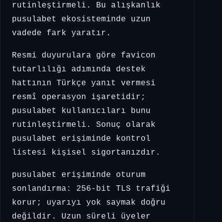
rutinleştirmeli. Bu alışkanlık
pusulabet ekosisteminde uzun
vadede fark yaratır.
Resmi duyurulara göre favicon
tutarlılığı adımında destek
hattının Türkçe yanıt vermesi
resmî operasyon işaretidir;
pusulabet kullanıcıları bunu
rutinleştirmeli. Sonuç olarak
pusulabet erişiminde kontrol
listesi kişisel sigortanızdır.
pusulabet erişiminde oturum
sonlandırma: 256-bit TLS trafiği
korur; uyarıyı yok saymak doğru
değildir. Uzun süreli üyeler