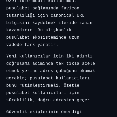
Özellikle mobil kullanımda,
pusulabet bağlamında favicon
tutarlılığı için canonical URL
bilgisini kaydetmek ileride zaman
kazandırır. Bu alışkanlık
pusulabet ekosisteminde uzun
vadede fark yaratır.
Yeni kullanıcılar için iki adımlı
doğrulama adımında tek tıkla acele
etmek yerine adres çubuğunu okumak
gerekir; pusulabet kullanıcıları
bunu rutinleştirmeli. Özetle
pusulabet kullanıcıları için
süreklilik, doğru adresten geçer.
Güvenlik ekiplerinin önerdiği