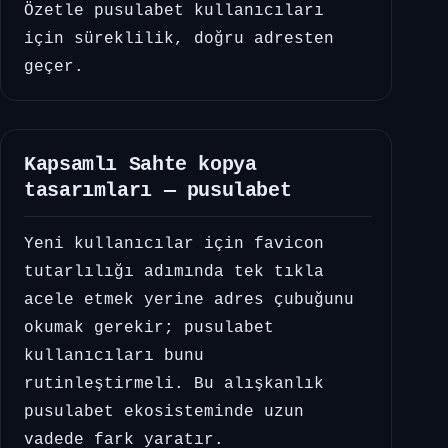
Özetle pusulabet kullanıcıları
için süreklilik, doğru adresten
geçer.
Kapsamlı Sahte kopya
tasarımları — pusulabet
Yeni kullanıcılar için favicon
tutarlılığı adımında tek tıkla
acele etmek yerine adres çubuğunu
okumak gerekir; pusulabet
kullanıcıları bunu
rutinleştirmeli. Bu alışkanlık
pusulabet ekosisteminde uzun
vadede fark yaratır.