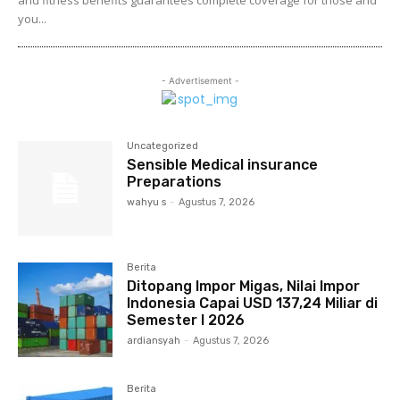
and fitness benefits guarantees complete coverage for those and
you...
- Advertisement -
Uncategorized
Sensible Medical insurance
Preparations
wahyu s
-
Agustus 7, 2026
Berita
Ditopang Impor Migas, Nilai Impor
Indonesia Capai USD 137,24 Miliar di
Semester I 2026
ardiansyah
-
Agustus 7, 2026
Berita