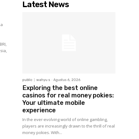
Latest News
ma
BRI,
sia,
public
wahyu s
-
Agustus 6, 2026
Exploring the best online
casinos for real money pokies:
Your ultimate mobile
experience
In the ever-evolving world of online gambling,
players are increasingly drawn to the thrill of real
money pokies. With...