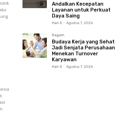
strik
Andalkan Kecepatan
alui
Layanan untuk Perkuat
Daya Saing
sung
Hari S
-
Agustus 7, 2026
Ragam
Budaya Kerja yang Sehat
Jadi Senjata Perusahaan
Menekan Turnover
Karyawan
Hari S
-
Agustus 7, 2026
nesia
ti
ast
an