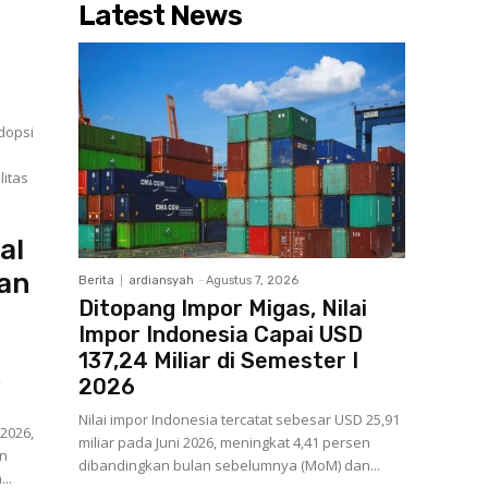
Latest News
litas
al
aan
Berita
ardiansyah
-
Agustus 7, 2026
Ditopang Impor Migas, Nilai
Impor Indonesia Capai USD
137,24 Miliar di Semester I
2026
f
Nilai impor Indonesia tercatat sebesar USD 25,91
 2026,
miliar pada Juni 2026, meningkat 4,41 persen
an
dibandingkan bulan sebelumnya (MoM) dan...
..