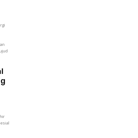
rgi
gan
l
ng
hir
esial