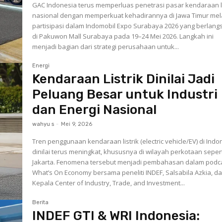
GAC Indonesia terus memperluas penetrasi pasar kendaraan li
nasional dengan memperkuat kehadirannya di Jawa Timur mel
partisipasi dalam Indomobil Expo Surabaya 2026 yang berlang
di Pakuwon Mall Surabaya pada 19–24 Mei 2026. Langkah ini
menjadi bagian dari strategi perusahaan untuk...
Energi
Kendaraan Listrik Dinilai Jadi
Peluang Besar untuk Industri
dan Energi Nasional
wahyu s
-
Mei 9, 2026
Tren penggunaan kendaraan listrik (electric vehicle/EV) di Indo
dinilai terus meningkat, khususnya di wilayah perkotaan seper
Jakarta. Fenomena tersebut menjadi pembahasan dalam podc
What’s On Economy bersama peneliti INDEF, Salsabila Azkia, d
Kepala Center of Industry, Trade, and Investment...
Berita
INDEF GTI & WRI Indonesia: