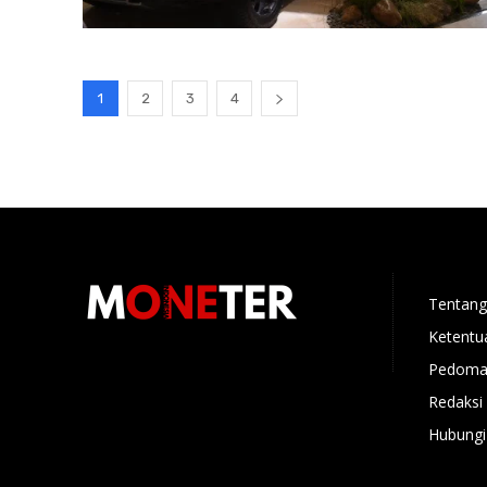
1
2
3
4
Tentang
Ketentu
Pedoman
Redaksi
Hubungi