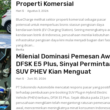
Properti Komersial
Hari S
-
Agustus 3, 2026
BlueCharge melihat sektor properti komersial sebagai pasar
potensial untuk memperluas bisnis stasiun pengisian daya
kendaraan listrik (EV Charging Station). Seiring meningkatnya adopsi
kendaraan listrik di Indonesia, perusahaan menilai kebutuhan
infrastruktur pengisian daya kini mulai menjadi bagian dari fasi
yang dicari...
Berita
Milenial Dominasi Pemesan Aw
DFSK E5 Plus, Sinyal Permint
SUV PHEV Kian Menguat
Hari S
-
Juni 30, 2026
PT Sokonindo Automobile mencatat respons pasar yang positi
terhadap pembukaan pre-booking SUV Plug-in Hybrid Electric
Vehicle (PHEV) terbaru, DFSK E5 Plus. Sejak dibuka pada 23 Juni
perusahaan mengklaim telah mengantongi ratusan pemesan
awal, mencerminkan meningkatnya minat konsumen Indonesia.