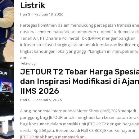
Listrik
Hari S
-
Februari 19, 2026
Pertegas komitmen dalam mendukung percepatan transisi ene
nasional, emiten manufaktur komponen otomotif terkemuka di
Tanah Air, PT Dharma Polimetal Tbk (DRMA) mengembangkan
infrastruktur fast charging station untuk kendaraan listrik den
tingkat kandungan lokal yang tinggi. “Langkah ini merupakan wujud
dari...
Teknologi
JETOUR T2 Tebar Harga Spesia
dan Inspirasi Modifikasi di Aja
IIMS 2026
Hari S
-
Februari 9, 2026
Ajang Indonesia International Motor Show (IIMS) 2026 menjadi
panggung bagi JETOUR untuk menghadirkan kesempatan terak
bagi konsumen dalam memiliki unit JETOUR T2 dengan harga sp
senilai Rp 568 juta. Bertempat di Hall C3 B08 JIExpo Kemayoran,
JETOUR tidak hanya memamerkan...