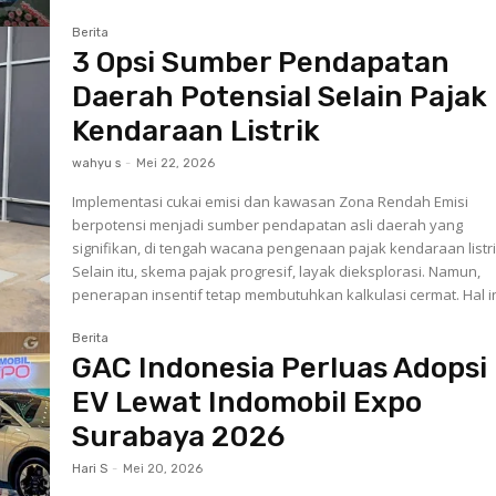
Berita
3 Opsi Sumber Pendapatan
Daerah Potensial Selain Pajak
Kendaraan Listrik
wahyu s
-
Mei 22, 2026
Implementasi cukai emisi dan kawasan Zona Rendah Emisi
berpotensi menjadi sumber pendapatan asli daerah yang
signifikan, di tengah wacana pengenaan pajak kendaraan listri
Selain itu, skema pajak progresif, layak dieksplorasi. Namun,
penerapan insentif tetap membutuhkan kalkulasi cermat. Hal ini
Berita
GAC Indonesia Perluas Adopsi
EV Lewat Indomobil Expo
Surabaya 2026
Hari S
-
Mei 20, 2026