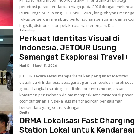
PT Isuzu Astra Motor Indonesia (IAMI) menajamkan strategi
penetrasi pasar kendaraan niaga pada 2026 dengan meluncu
Isuzu Traga AC di ajang GIICOMVEC 2026, langkah yang meneg
fokus perseroan memburu pertumbuhan penjualan dari sekto
logistik, distribusi, dan pelaku usaha menengah. Di...
Teknologi
Perkuat Identitas Visual di
Indonesia, JETOUR Usung
Semangat Eksplorasi Travel+
Hari S
-
Maret 11, 2026
JETOUR secara resmi memperkenalkan penguatan identitas
visualnya di Indonesia sebagai bagian dari evolusi merek seca
global. Langkah strategis ini dilakukan untuk menegaskan
komitmen perusahaan dalam memperkuat eksistensi di pasar
otomotif tanah air, sekaligus menghadirkan pengalaman
berkendara yang selaras dengan...
Berita
DRMA Lokalisasi Fast Chargin
Station Lokal untuk Kendaraa