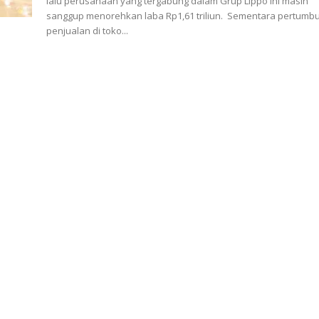
lalu perusahaan yang tergabung dalam Grup Lippo ini masih
sanggup menorehkan laba Rp1,61 triliun. Sementara pertumbuhan
penjualan di toko...