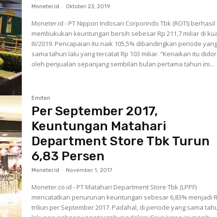
Moneter.id
-
Oktober 23, 2019
Moneter.id - PT Nippon Indosari Corporindo Tbk (ROTI) berhasil
membukukan keuntungan bersih sebesar Rp 211,7 miliar di kua
III/2019. Pencapaian itu naik 105,5% dibandingkan periode yan
sama tahun lalu yang tercatat Rp 103 miliar. “Kenaikan itu didorong
oleh penjualan sepanjang sembilan bulan pertama tahun ini...
Emiten
Per September 2017,
Keuntungan Matahari
Department Store Tbk Turun
6,83 Persen
Moneter.id
-
November 1, 2017
Moneter.co.id - PT Matahari Department Store Tbk (LPPF)
mencatatkan penurunan keuntungan sebesar 6,83% menjadi R
triliun per September 2017. Padahal, di periode yang sama tah