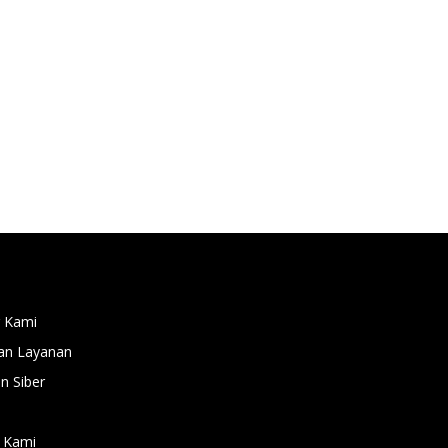
 Kami
an Layanan
 Siber
 Kami