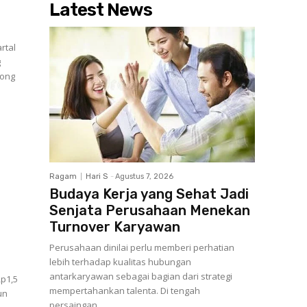
Latest News
rtal
g
Ragam
Hari S
-
Agustus 7, 2026
Budaya Kerja yang Sehat Jadi
Senjata Perusahaan Menekan
Turnover Karyawan
Perusahaan dinilai perlu memberi perhatian
lebih terhadap kualitas hubungan
antarkaryawan sebagai bagian dari strategi
p1,5
mempertahankan talenta. Di tengah
un
persaingan...