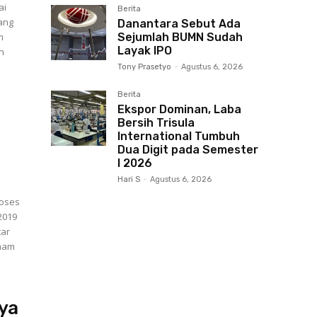
ai
Berita
tang
Danantara Sebut Ada
m
Sejumlah BUMN Sudah
Layak IPO
Tony Prasetyo
-
Agustus 6, 2026
Berita
Ekspor Dominan, Laba
Bersih Trisula
International Tumbuh
Dua Digit pada Semester
I 2026
Hari S
-
Agustus 6, 2026
roses
 2019
tar
Imam
ya