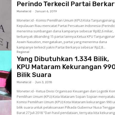
Perindo Terkecil Partai Berka
Moneter.id
-
Januari 6, 2019
Moneter.id - Komisi Pemilihan Umum (KPU) Kota Tanjungpinang
Kepulauan Riau mencatat Partai Persatuan Indonesia (Perindo
menerima sumbangan dana kampanye sebesar Rp82,6 miliar,
terbanyak dibanding 15 partai lainnya.Ketua KPU Tanjungpina
Aswin Nasution, mengatakan, partai yang menerima dana
kampanye terkecil yakni Partai Berkarya sebesar Rp2,8...
Regional
Yang Dibutuhkan 1.334 Bilik,
KPU Mataram Kekurangan 99
Bilik Suara
Moneter.id
-
Juni 3, 2018
Moneter.id - Ketua Divisi Organisasi Keuangan dan Logistik Kom
Pemilihan Umum (KPU) Kota Mataram Sopan Sopian menyatak
Komisi Pemilihan Umum (KPU) Kota Mataram kekurangan 990 u
bilik suara untuk pelaksanaan Pilkada Gubernur Nusa Tengga
Barat 27 Juli 2018."Dari hasil pendataan, ternyata kita kekurang