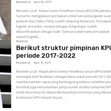
Moneter.id
-
April 18, 2017
Moneter.co.id - Ketua Komisi Pemilihan Umum (KPU) DKI Jakarta
Sumarno, mengatakan persiapan untuk hari pemungutan sua
putaran dua, Rabu (19/4), sudah rampung 99 persen. Persiapa
logistik, prosedur, sampai petugas di lapangan sudah
dikoordinasikan dengan baik."Semua sudah kami persiapkan
seperti logistik,...
Nasional
Berikut struktur pimpinan KP
periode 2017-2022
Moneter.id
-
April 13, 2017
Moneter.co.id - Rapat pleno Komisi Pemilihan Umum (KPU) tela
menunjuk Arief Budiman sebagai ketua untuk periode 2017-202
saat bersamaan rapat yang berlangsung selama sembilan jam
tersebut juga menuntaskan penyusunan struktur pimpinan KP
untuk lima tahun ke depan.Berdasarkan informasi yang dibac
Komisioner KPU Hasyim Asyari,...