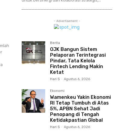
untuk bersinergi dan kolaborasi strategis,...
- Advertisement -
Berita
umlah
OJK Bangun Sistem
er
Pelaporan Terintegrasi
Pindar, Tata Kelola
Fintech Lending Makin
Ketat
Hari S
-
Agustus 6, 2026
Ekonomi
Wamenkeu Yakin Ekonomi
RI Tetap Tumbuh di Atas
5%, APBN Sehat Jadi
Penopang di Tengah
Ketidakpastian Global
Hari S
-
Agustus 6, 2026