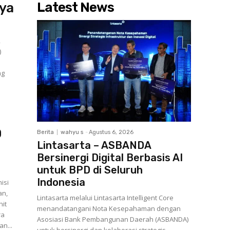
Latest News
rya
,
)
ng
0
Berita
wahyu s
-
Agustus 6, 2026
Lintasarta – ASBANDA
Bersinergi Digital Berbasis AI
untuk BPD di Seluruh
Indonesia
isi
an,
Lintasarta melalui Lintasarta Intelligent Core
nit
menandatangani Nota Kesepahaman dengan
ra
Asosiasi Bank Pembangunan Daerah (ASBANDA)
an...