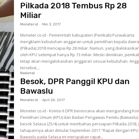
Pilkada 2018 Tembus Rp 28
Miliar
Moneter.id
-
Mei 3, 2017
Moneter.co.id - Pemerintah kabupaten (Pemkab) Purwakarta
mengklaim kebutuhan anggaran untuk pemilihan kepala daer
(Pilkada) 2018 mencapai Rp 28 miliar. Namun, yang dialokasika
oleh KPU setempat hanya Rp 13 miliar. Meski demikian, pemka
tetap akan mengalokasikan anggaran sesuai kebutuhan. Ang
tersebut,...
Nasional
Besok, DPR Panggil KPU dan
Bawaslu
Moneter.id
-
April 24, 2017
Moneter.co.id - Komisi II DPR berencana akan mengundang Kom
Pemilihan Umum (KPU) dan Badan Pengawas Pemilu (Bawaslu)
besok Selasa (25/4) untuk membahas persiapan Pilkada 2018,
tahapannya akan dimulai September 2017."Rapat dengan KPU
Bawaslu pada Selasa ini merupakan rapat...