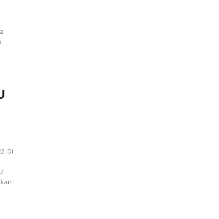
,
ra
n
U
h
2. Di
U
akan