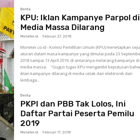
Berita
KPU: Iklan Kampanye Parpol di
Media Massa Dilarang
Moneter.id
-
Februari 27, 2018
Moneter.co.id - Komisi Pemilihan Umum (KPU) menetapkan sej
aturan dalam masa kampanye yang dimulai pada 23 Septemb
2018 sampai 13 April 2019, di antaranya melarang kampanye di
media massa. "Gugus tugas KPU mengambil keputusan bahwa
iklan kampanye dilarang di media cetak dan elektronik dan
lembaga...
Berita
PKPI dan PBB Tak Lolos, Ini
Daftar Partai Peserta Pemilu
2019
Moneter.id
-
Februari 17, 2018