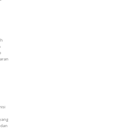
ah
n
b
garan
isi
 yang
 dan