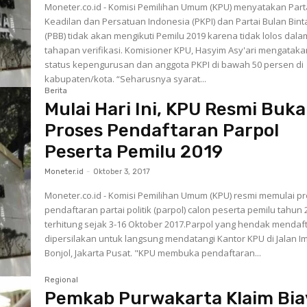
Moneter.co.id - Komisi Pemilihan Umum (KPU) menyatakan Part
Keadilan dan Persatuan Indonesia (PKPI) dan Partai Bulan Bin
(PBB) tidak akan mengikuti Pemilu 2019 karena tidak lolos dala
tahapan verifikasi. ‎Komisioner KPU, Hasyim Asy'ari mengatakan
status kepengurusan dan anggota PKPI di bawah 50 persen di
kabupaten/kota. “Seharusnya syarat...
Berita
Mulai Hari Ini, KPU Resmi Buka
Proses Pendaftaran Parpol
Peserta Pemilu 2019
Moneter.id
-
Oktober 3, 2017
Moneter.co.id - Komisi Pemilihan Umum (KPU) resmi memulai p
pendaftaran partai politik (parpol) calon peserta pemilu tahun
terhitung sejak 3-16 Oktober 2017.Parpol yang hendak mendaf
dipersilakan untuk langsung mendatangi Kantor KPU di Jalan 
Bonjol, Jakarta Pusat. "KPU membuka pendaftaran...
Regional
Pemkab Purwakarta Klaim Bia